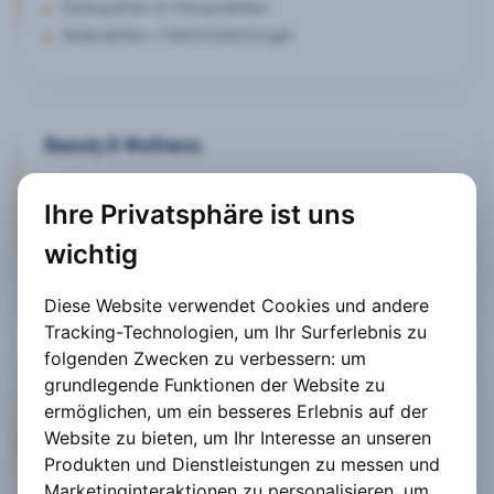
Osteopathen & Chiropraktiker
Heilpraktiker / Heilmittelerbringer
Beauty & Wellness
Friseur
Ihre Privatsphäre ist uns
Kosmetikstudio
Massage & Wellness
wichtig
Nagelstudio
Diese Website verwendet Cookies und andere
Tracking-Technologien, um Ihr Surferlebnis zu
folgenden Zwecken zu verbessern:
um
Beratung
grundlegende Funktionen der Website zu
ermöglichen
,
um ein besseres Erlebnis auf der
Unternehmensberatung
Website zu bieten
,
um Ihr Interesse an unseren
Finanzdienstleistungen
Produkten und Dienstleistungen zu messen und
Rechtsanwalt / Kanzlei
Marketinginteraktionen zu personalisieren
,
um