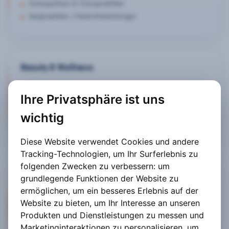
Osteopathen & Chiropraktiker
Heilpraktiker / Heilmittelerbringer
Beauty & Wellness
Friseur
Ihre Privatsphäre ist uns
Kosmetikstudio
Massage & Wellness
wichtig
Nagelstudio
Diese Website verwendet Cookies und andere
Tracking-Technologien, um Ihr Surferlebnis zu
folgenden Zwecken zu verbessern:
um
Beratung
grundlegende Funktionen der Website zu
ermöglichen
,
um ein besseres Erlebnis auf der
Unternehmensberatung
Website zu bieten
,
um Ihr Interesse an unseren
Finanzdienstleistungen
Produkten und Dienstleistungen zu messen und
Rechtsanwalt / Kanzlei
Marketinginteraktionen zu personalisieren
,
um