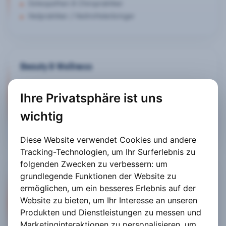
Osteopathen & Chiropraktiker
Heilpraktiker / Heilmittelerbringer
Beauty & Wellness
Friseur
Ihre Privatsphäre ist uns
Kosmetikstudio
Massage & Wellness
wichtig
Nagelstudio
Diese Website verwendet Cookies und andere
Tracking-Technologien, um Ihr Surferlebnis zu
folgenden Zwecken zu verbessern:
um
Beratung
grundlegende Funktionen der Website zu
ermöglichen
,
um ein besseres Erlebnis auf der
Unternehmensberatung
Website zu bieten
,
um Ihr Interesse an unseren
Finanzdienstleistungen
Produkten und Dienstleistungen zu messen und
Rechtsanwalt / Kanzlei
Marketinginteraktionen zu personalisieren
,
um