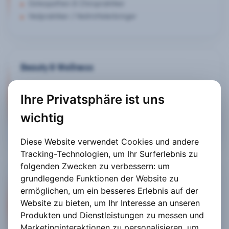
Osteopathen & Chiropraktiker
Heilpraktiker / Heilmittelerbringer
Beauty & Wellness
Friseur
Ihre Privatsphäre ist uns
Kosmetikstudio
Massage & Wellness
wichtig
Nagelstudio
Diese Website verwendet Cookies und andere
Tracking-Technologien, um Ihr Surferlebnis zu
folgenden Zwecken zu verbessern:
um
Beratung
grundlegende Funktionen der Website zu
ermöglichen
,
um ein besseres Erlebnis auf der
Unternehmensberatung
Website zu bieten
,
um Ihr Interesse an unseren
Finanzdienstleistungen
Produkten und Dienstleistungen zu messen und
Rechtsanwalt / Kanzlei
Marketinginteraktionen zu personalisieren
,
um