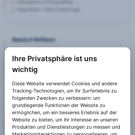
Osteopathen & Chiropraktiker
Heilpraktiker / Heilmittelerbringer
Beauty & Wellness
Friseur
Ihre Privatsphäre ist uns
Kosmetikstudio
Massage & Wellness
wichtig
Nagelstudio
Diese Website verwendet Cookies und andere
Tracking-Technologien, um Ihr Surferlebnis zu
folgenden Zwecken zu verbessern:
um
Beratung
grundlegende Funktionen der Website zu
ermöglichen
,
um ein besseres Erlebnis auf der
Unternehmensberatung
Website zu bieten
,
um Ihr Interesse an unseren
Finanzdienstleistungen
Produkten und Dienstleistungen zu messen und
Rechtsanwalt / Kanzlei
Marketinginteraktionen zu personalisieren
,
um