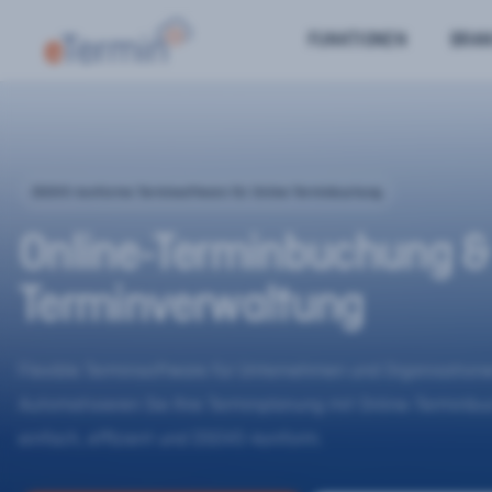
FUNKTIONEN
BRA
DSGVO-konforme Terminsoftware für Online-Terminbuchung
Online-Terminbuchung &
Terminverwaltung
Flexible Terminsoftware für Unternehmen und Organisatione
Automatisieren Sie Ihre Terminplanung mit Online-Terminb
einfach, effizient und DSGVO-konform.