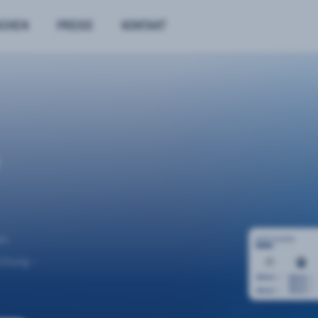
NCHEN
PREISE
KONTAKT
n.
uchung –