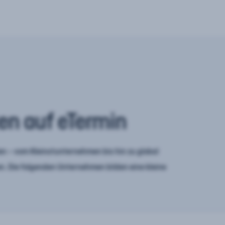
en auf eTermin
n – vom Kleinstunternehmen bis hin zu global
. Die folgenden Unternehmen bilden eine kleine