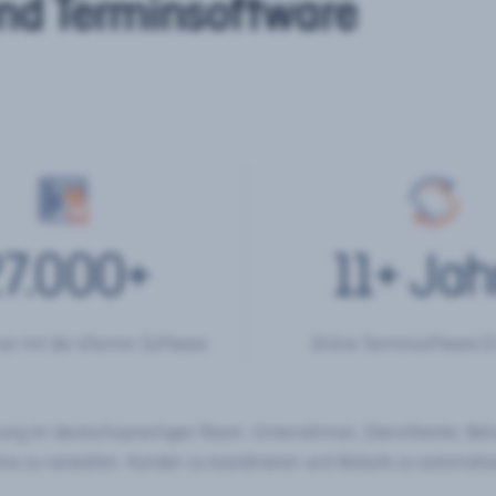
nd Terminsoftware
7.000
+
11
+ Jah
er mit der eTermin Software
Online Terminsoftware E
chung im deutschsprachigen Raum. Unternehmen, Dienstleister, Be
ine zu verwalten, Kunden zu koordinieren und Abläufe zu automatisi