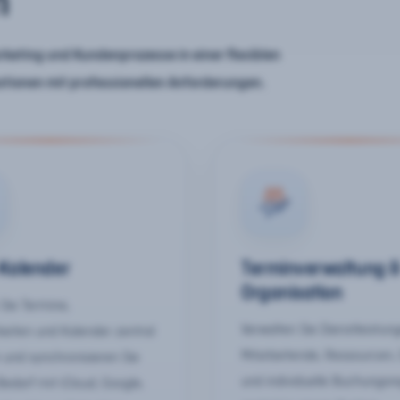
n
keting und Kundenprozesse in einer flexiblen
ationen mit professionellen Anforderungen.
-Kalender
Terminverwaltung 
Organisation
Sie Termine,
Verwalten Sie Dienstleistun
keiten und Kalender zentral
Mitarbeitende, Ressourcen,
 und synchronisieren Sie
und individuelle Buchungsr
Bedarf mit iCloud, Google,