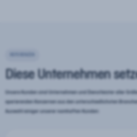
REFERENZEN
Diese Unternehmen setz
Unsere Kunden sind Unternehmen und Dienstleister aller Größe
operierenden Konzernen aus den unterschiedlichsten Branchen
Auswahl einiger unserer namhaften Kunden: