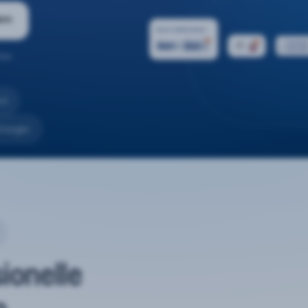
ern
ten.
nd
rtungen
sionelle