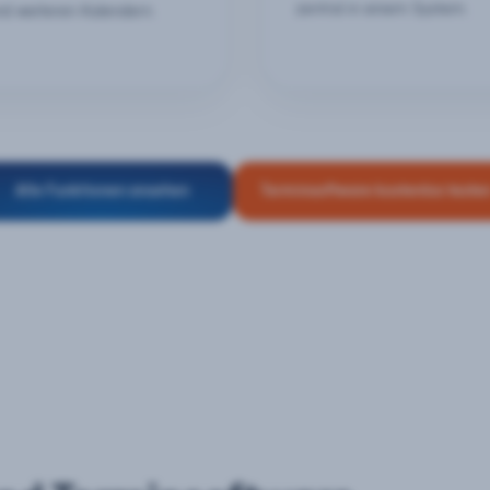
zentral in einem System.
nd weiteren Kalendern.
Alle Funktionen ansehen
Terminsoftware kostenlos teste