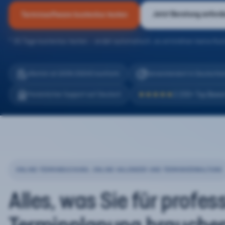
Jetzt Beratung anford
Terminsoftware kostenlos testen
* 30 Tage kostenlos testen – endet automatisch, es entstehen keine Kos
eTermin ist 100% DSGVO konform
Serverstandort in Deutschla
2.200+ Top Bewe
Persönlicher Support auf Deutsch
★★★★★
ONLINE-TERMINBUCHUNG, ONLINE-KALENDER UND TERMINVERWALTUNG
Alles, was Sie für profes