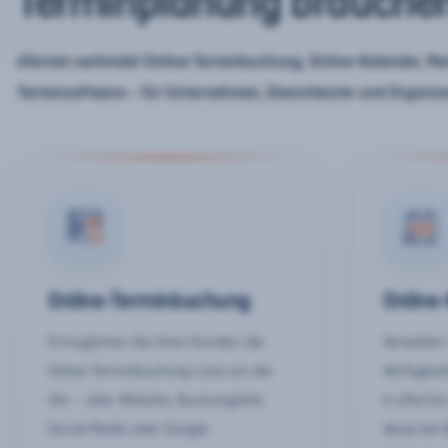
Terminplanung brauche
eTermin verbindet Online-Terminbuchung, Online-Kalender, Mar
Terminsoftware – für Unternehmen, Dienstleister und Organis
Online-Terminbuchung
Online
Ermöglichen Sie Ihren Kunden die
Verwalten 
Online-Terminbuchung rund um die
Verfügbar
Uhr – über Website, Buchungslink,
in eTermin
Social Media oder Google.
diese bei 