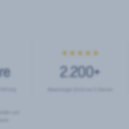
★★★★★
re
2.200
+
rfahrung
Bewertungen Ø 4,9 von 5 Sternen
hörden und
eren.