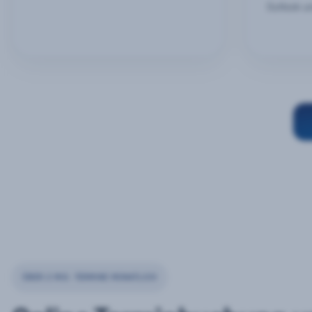
Outlook u
ÜBER 2 MIO. TERMINE MONATLICH