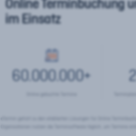
Online Terminbuchung u
im Einsatz
60.000.000
+
2
Online gebuchte Termine
Terminplan
eTermin gehört zu den etablierten Lösungen für Online Terminbu
Organisationen nutzen die Terminsoftware täglich, um Termine onl