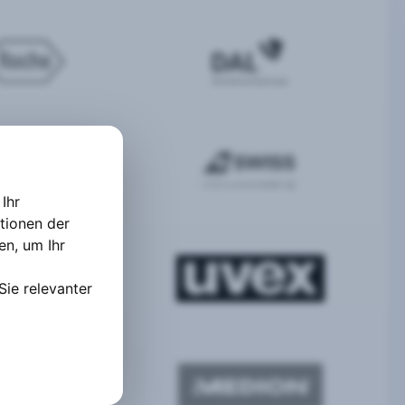
Ihr
tionen der
ten
,
um Ihr
Sie relevanter