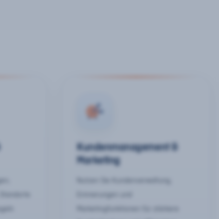
&
Kundenmanagement &
Marketing
gen,
Nutzen Sie Kundenverwaltung,
 Standorte
Erinnerungen und
egeln
Marketingfunktionen für stärkere