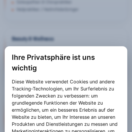
Osteopathen & Chiropraktiker
Heilpraktiker / Heilmittelerbringer
Beauty & Wellness
Friseur
Ihre Privatsphäre ist uns
Kosmetikstudio
Massage & Wellness
wichtig
Nagelstudio
Diese Website verwendet Cookies und andere
Tracking-Technologien, um Ihr Surferlebnis zu
folgenden Zwecken zu verbessern:
um
Beratung
grundlegende Funktionen der Website zu
ermöglichen
,
um ein besseres Erlebnis auf der
Unternehmensberatung
Website zu bieten
,
um Ihr Interesse an unseren
Finanzdienstleistungen
Produkten und Dienstleistungen zu messen und
Rechtsanwalt / Kanzlei
Marketinginteraktionen zu personalisieren
,
um