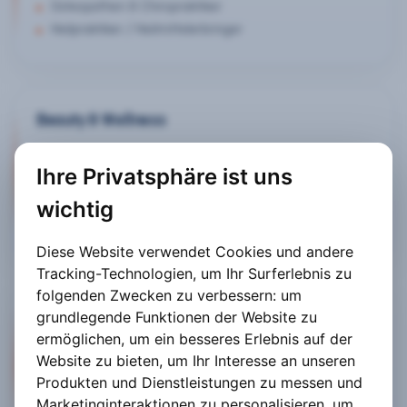
Osteopathen & Chiropraktiker
Heilpraktiker / Heilmittelerbringer
Beauty & Wellness
Friseur
Ihre Privatsphäre ist uns
Kosmetikstudio
Massage & Wellness
wichtig
Nagelstudio
Diese Website verwendet Cookies und andere
Tracking-Technologien, um Ihr Surferlebnis zu
folgenden Zwecken zu verbessern:
um
Beratung
grundlegende Funktionen der Website zu
ermöglichen
,
um ein besseres Erlebnis auf der
Unternehmensberatung
Website zu bieten
,
um Ihr Interesse an unseren
Finanzdienstleistungen
Produkten und Dienstleistungen zu messen und
Rechtsanwalt / Kanzlei
Marketinginteraktionen zu personalisieren
,
um