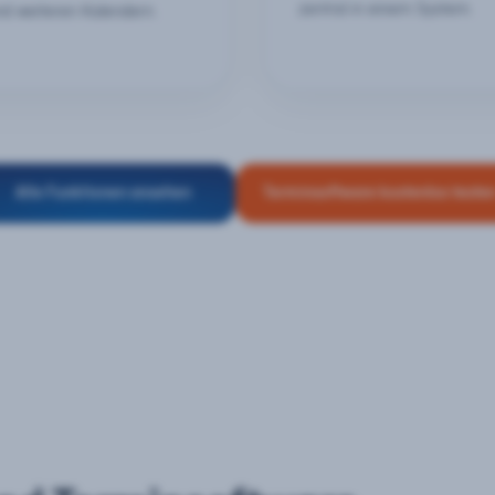
zentral in einem System.
nd weiteren Kalendern.
Alle Funktionen ansehen
Terminsoftware kostenlos teste