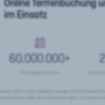
Online Terminbuchung u
im Einsatz
60.000.000
+
2
Online gebuchte Termine
Terminplan
eTermin gehört zu den etablierten Lösungen für Online Terminbu
Organisationen nutzen die Terminsoftware täglich, um Termine onl