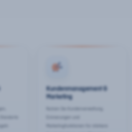
&
Kundenmanagement &
Marketing
gen,
Nutzen Sie Kundenverwaltung,
 Standorte
Erinnerungen und
egeln
Marketingfunktionen für stärkere