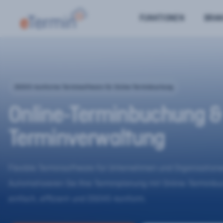
FUNKTIONEN
BRA
DSGVO-konforme Terminsoftware für Online-Terminbuchung
Online-Terminbuchung &
Terminverwaltung
Flexible Terminsoftware für Unternehmen und Organisatione
Automatisieren Sie Ihre Terminplanung mit Online-Terminb
einfach, effizient und DSGVO-konform.