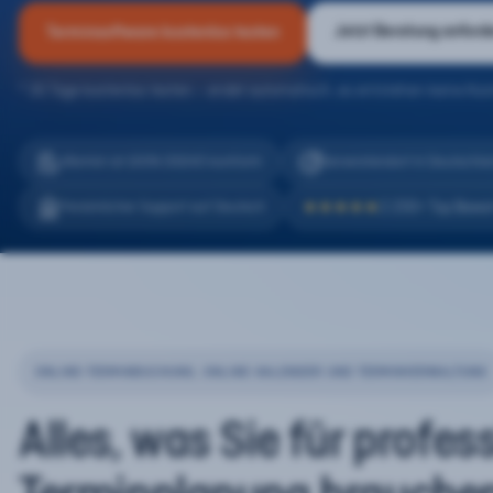
Jetzt Beratung anford
Terminsoftware kostenlos testen
* 30 Tage kostenlos testen – endet automatisch, es entstehen keine Kos
eTermin ist 100% DSGVO konform
Serverstandort in Deutschla
2.200+ Top Bewe
Persönlicher Support auf Deutsch
★★★★★
ONLINE-TERMINBUCHUNG, ONLINE-KALENDER UND TERMINVERWALTUNG
Alles, was Sie für profes