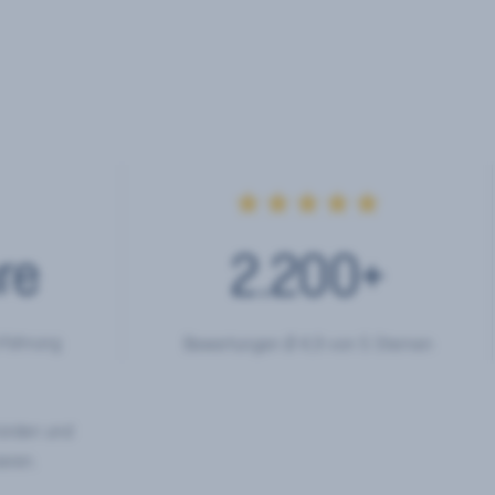
★★★★★
re
2.200
+
rfahrung
Bewertungen Ø 4,9 von 5 Sternen
hörden und
eren.