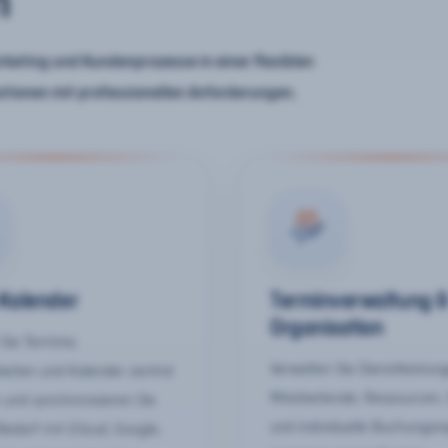
n
keting und Kundenprozesse in einer flexiblen
ationen mit professionellen Anforderungen.
-Kalender
Terminverwaltung 
Organisation
Sie Termine,
Verwalten Sie Dienstleistun
keiten und Kalender zentral
Mitarbeitende, Ressourcen,
 und synchronisieren Sie
und individuelle Buchungsr
Bedarf mit iCloud, Google,