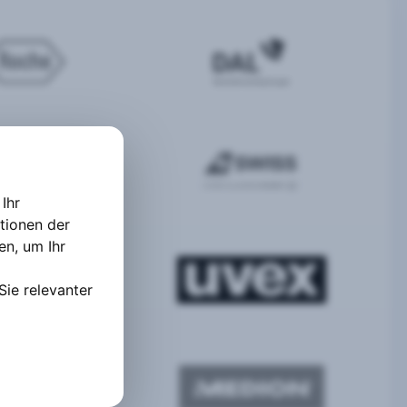
Ihr
tionen der
ten
,
um Ihr
Sie relevanter