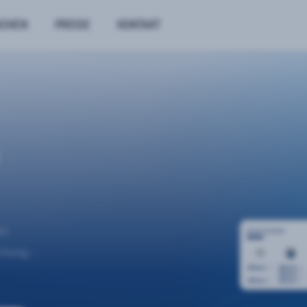
NCHEN
PREISE
KONTAKT
n.
uchung –