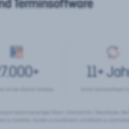
nd Terminsoftware
7.000
+
11
+ Jah
er mit der eTermin Software
Online Terminsoftware E
chung im deutschsprachigen Raum. Unternehmen, Dienstleister, Be
ine zu verwalten, Kunden zu koordinieren und Abläufe zu automatisi