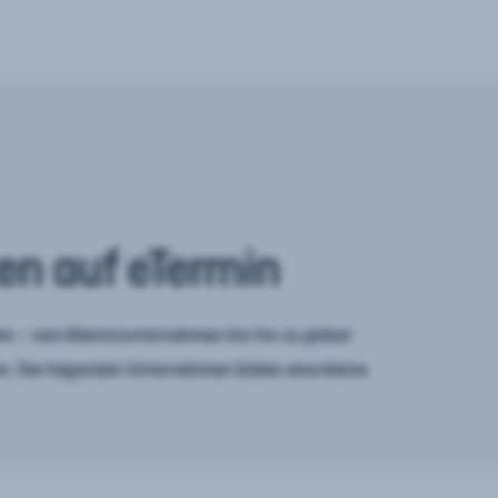
en auf eTermin
n – vom Kleinstunternehmen bis hin zu global
. Die folgenden Unternehmen bilden eine kleine