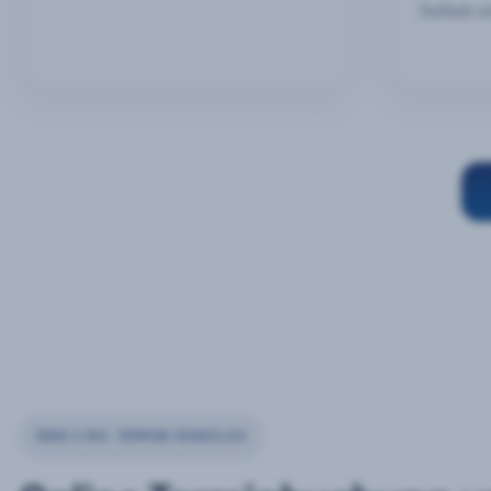
Outlook u
ÜBER 2 MIO. TERMINE MONATLICH