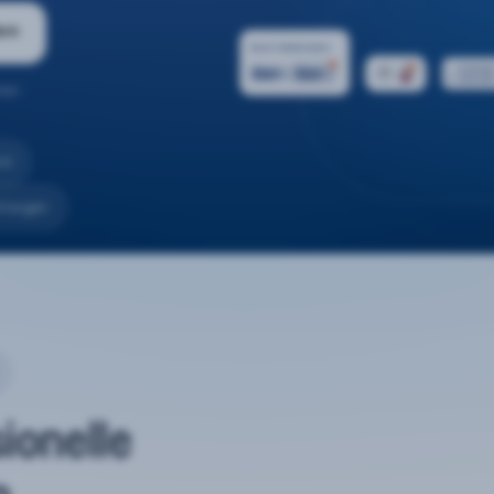
ern
ten.
nd
rtungen
sionelle