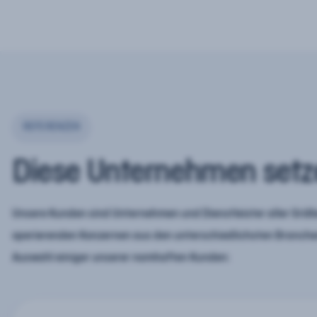
REFERENZEN
Diese Unternehmen setz
Unsere Kunden sind Unternehmen und Dienstleister aller Größe
operierenden Konzernen aus den unterschiedlichsten Branchen
Auswahl einiger unserer namhaften Kunden: