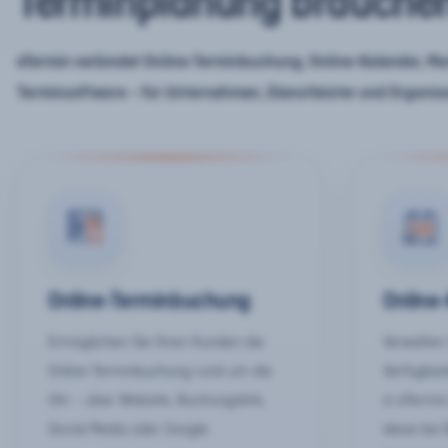
Terminplanung brauche
eTermin verbindet Online-Terminbuchung, Online-Kalender, Mar
Terminsoftware – für Unternehmen, Dienstleister und Organis
Online-Terminbuchung
Online
Ermöglichen Sie Ihren Kunden die
Verwalten 
Online-Terminbuchung rund um die
Verfügbar
Uhr – über Website, Buchungslink,
in eTermin
Social Media oder Google.
diese bei 