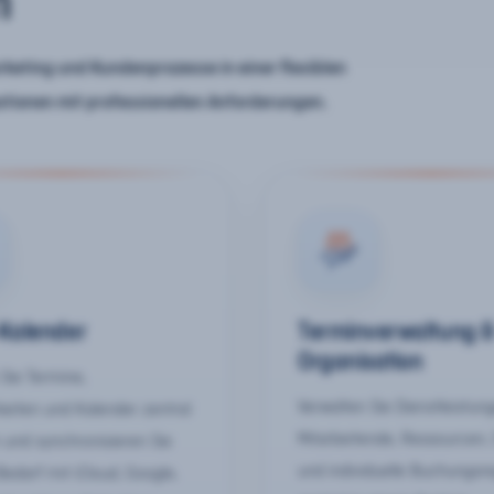
n
keting und Kundenprozesse in einer flexiblen
ationen mit professionellen Anforderungen.
-Kalender
Terminverwaltung 
Organisation
Sie Termine,
Verwalten Sie Dienstleistun
keiten und Kalender zentral
Mitarbeitende, Ressourcen,
 und synchronisieren Sie
und individuelle Buchungsr
Bedarf mit iCloud, Google,