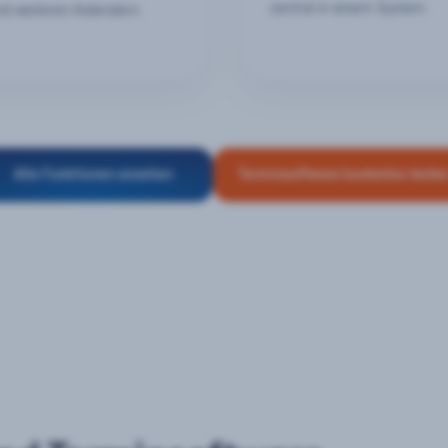
zentral in einem System.
nd weiteren Kalendern.
Alle Funktionen ansehen
Terminsoftware kostenlos teste