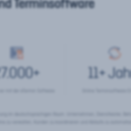
nd Terminsoftware
7.000
+
11
+ Jah
er mit der eTermin Software
Online Terminsoftware E
chung im deutschsprachigen Raum. Unternehmen, Dienstleister, Be
ine zu verwalten, Kunden zu koordinieren und Abläufe zu automatisi