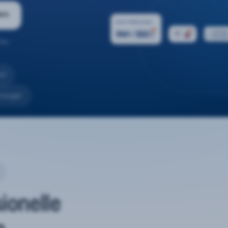
ern
ten.
nd
rtungen
sionelle