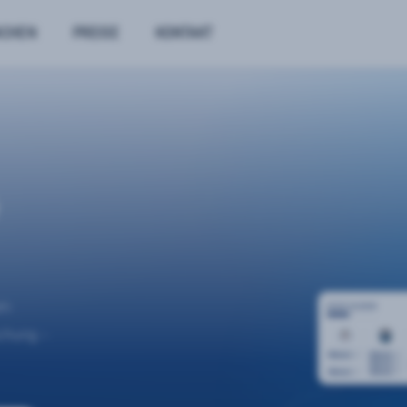
NCHEN
PREISE
KONTAKT
n.
uchung –