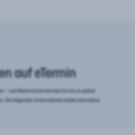
en auf eTermin
n – vom Kleinstunternehmen bis hin zu global
. Die folgenden Unternehmen bilden eine kleine