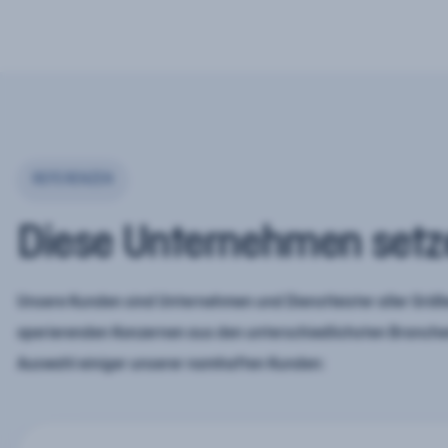
REFERENZEN
Diese Unternehmen setz
Unsere Kunden sind Unternehmen und Dienstleister aller Größe
operierenden Konzernen aus den unterschiedlichsten Branchen
Auswahl einiger unserer namhaften Kunden: