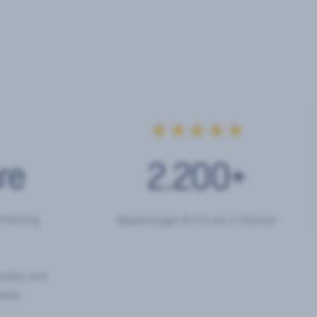
★★★★★
re
2.200
+
rfahrung
Bewertungen Ø 4,9 von 5 Sternen
hörden und
eren.