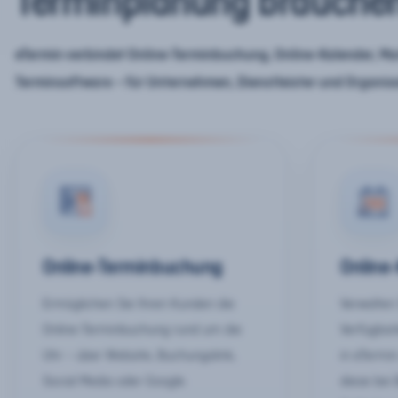
Terminplanung brauche
eTermin verbindet Online-Terminbuchung, Online-Kalender, Mar
Terminsoftware – für Unternehmen, Dienstleister und Organis
Online-Terminbuchung
Online
Ermöglichen Sie Ihren Kunden die
Verwalten 
Online-Terminbuchung rund um die
Verfügbar
Uhr – über Website, Buchungslink,
in eTermin
Social Media oder Google.
diese bei 