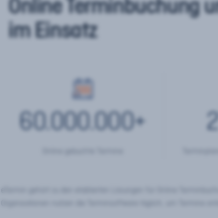
Online Terminbuchung u
im Einsatz
60.000.000
+
2
Online gebuchte Termine
Terminplan
eTermin gehört zu den etablierten Lösungen für Online Terminbu
Organisationen nutzen die Terminsoftware täglich, um Termine onl