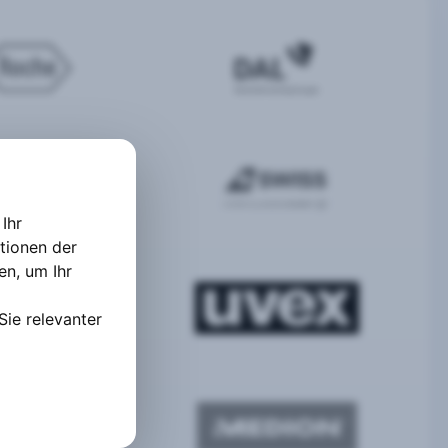
Ihr
tionen der
ten
,
um Ihr
Sie relevanter