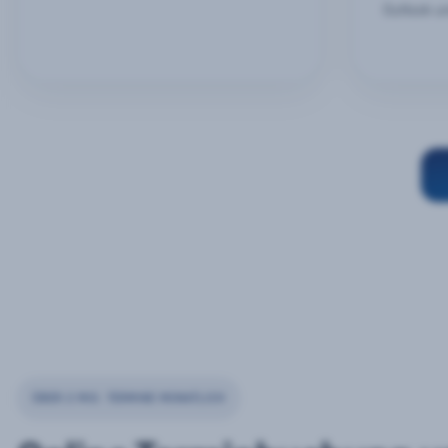
Outlook u
ÜBER 2 MIO. TERMINE MONATLICH