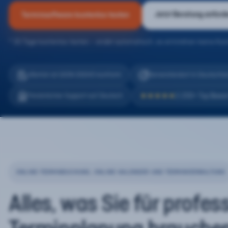
Jetzt Beratung anford
Terminsoftware kostenlos testen
* 30 Tage kostenlos testen – endet automatisch, es entstehen keine Kos
eTermin ist 100% DSGVO konform
Serverstandort in Deutschla
2.200+ Top Bewe
Persönlicher Support auf Deutsch
★★★★★
ONLINE-TERMINBUCHUNG, ONLINE-KALENDER UND TERMINVERWALTUNG
Alles, was Sie für profes