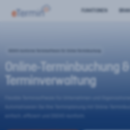
FUNKTIONEN
BRA
DSGVO-konforme Terminsoftware für Online-Terminbuchung
Online-Terminbuchung &
Terminverwaltung
Flexible Terminsoftware für Unternehmen und Organisatione
Automatisieren Sie Ihre Terminplanung mit Online-Terminb
einfach, effizient und DSGVO-konform.