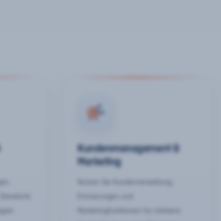
&
Kundenmanagement &
Marketing
gen,
Nutzen Sie Kundenverwaltung,
 Standorte
Erinnerungen und
egeln
Marketingfunktionen für stärkere