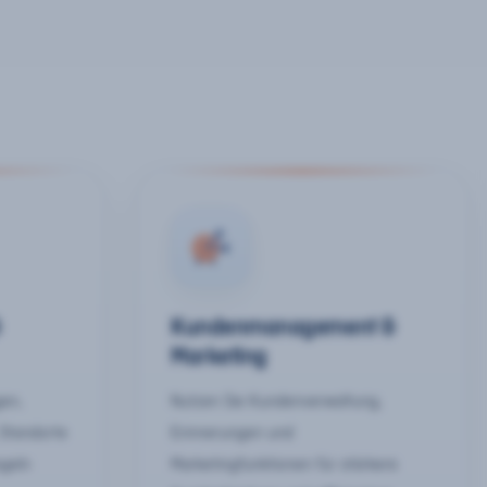
&
Kundenmanagement &
Marketing
gen,
Nutzen Sie Kundenverwaltung,
 Standorte
Erinnerungen und
egeln
Marketingfunktionen für stärkere