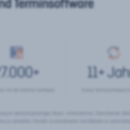
nd Terminsoftware
7.000
+
11
+ Jah
er mit der eTermin Software
Online Terminsoftware E
chung im deutschsprachigen Raum. Unternehmen, Dienstleister, Be
ine zu verwalten, Kunden zu koordinieren und Abläufe zu automatisi