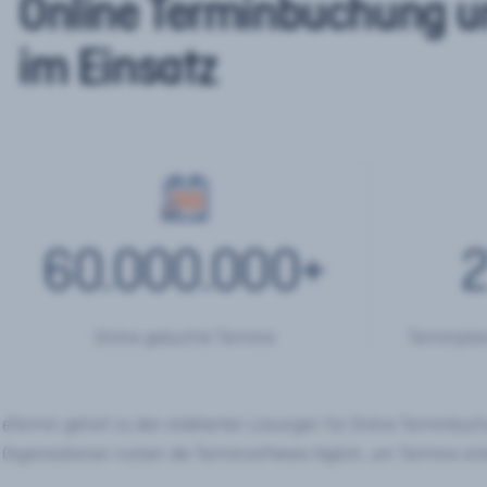
Online Terminbuchung u
im Einsatz
60.000.000
+
2
Online gebuchte Termine
Terminplan
eTermin gehört zu den etablierten Lösungen für Online Terminbu
Organisationen nutzen die Terminsoftware täglich, um Termine onl