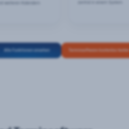
zentral in einem System.
nd weiteren Kalendern.
Alle Funktionen ansehen
Terminsoftware kostenlos teste