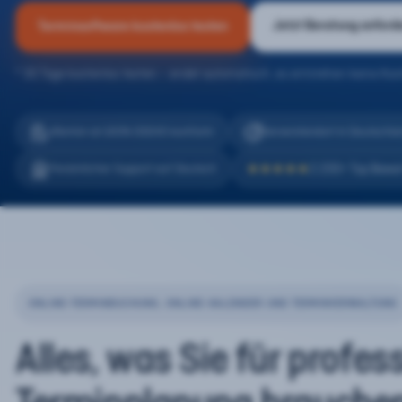
Jetzt Beratung anford
Terminsoftware kostenlos testen
* 30 Tage kostenlos testen – endet automatisch, es entstehen keine Kos
eTermin ist 100% DSGVO konform
Serverstandort in Deutschla
2.200+ Top Bewe
Persönlicher Support auf Deutsch
★★★★★
ONLINE-TERMINBUCHUNG, ONLINE-KALENDER UND TERMINVERWALTUNG
Alles, was Sie für profes