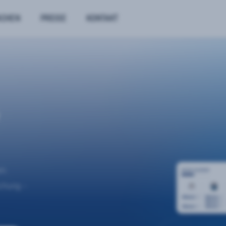
NCHEN
PREISE
KONTAKT
n.
uchung –