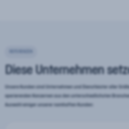
REFERENZEN
Diese Unternehmen setz
Unsere Kunden sind Unternehmen und Dienstleister aller Größe
operierenden Konzernen aus den unterschiedlichsten Branchen
Auswahl einiger unserer namhaften Kunden: