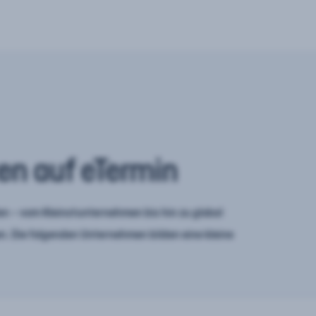
en auf eTermin
n – vom Kleinstunternehmen bis hin zu global
. Die folgenden Unternehmen bilden eine kleine