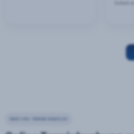
Outlook u
ÜBER 2 MIO. TERMINE MONATLICH