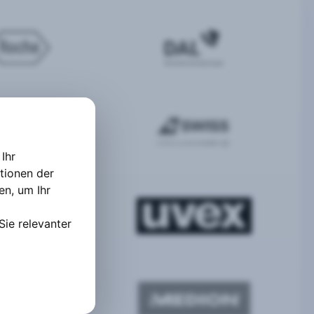
Ihr
tionen der
ten
,
um Ihr
Sie relevanter