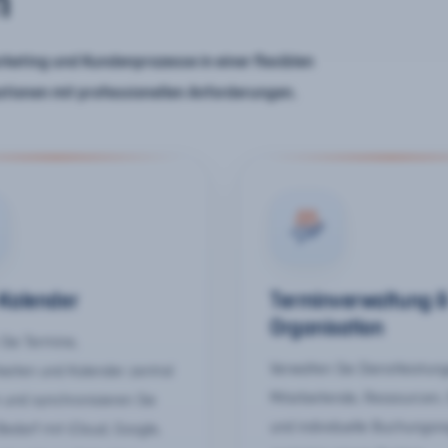
n
keting und Kundenprozesse in einer flexiblen
ationen mit professionellen Anforderungen.
-Kalender
Terminverwaltung 
Organisation
Sie Termine,
Verwalten Sie Dienstleistun
keiten und Kalender zentral
Mitarbeitende, Ressourcen,
 und synchronisieren Sie
und individuelle Buchungsr
Bedarf mit iCloud, Google,