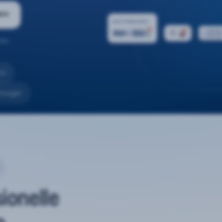
ern
ten.
nd
rtungen
sionelle