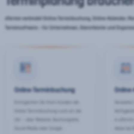
Terminplanung brauche
eTermin verbindet Online-Terminbuchung, Online-Kalender, Mar
Terminsoftware – für Unternehmen, Dienstleister und Organis
Online-Terminbuchung
Online
Ermöglichen Sie Ihren Kunden die
Verwalten 
Online-Terminbuchung rund um die
Verfügbar
Uhr – über Website, Buchungslink,
in eTermin
Social Media oder Google.
diese bei 