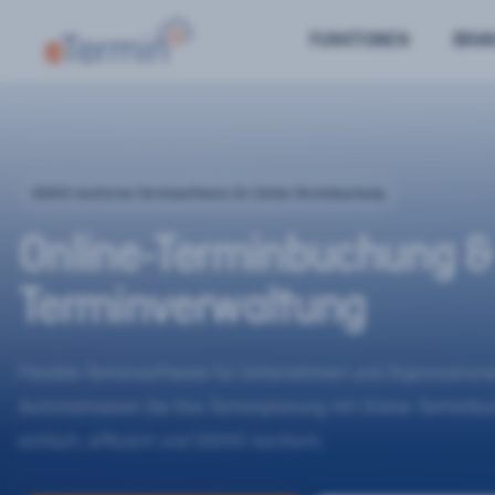
FUNKTIONEN
BRA
DSGVO-konforme Terminsoftware für Online-Terminbuchung
Online-Terminbuchung &
Terminverwaltung
Flexible Terminsoftware für Unternehmen und Organisatione
Automatisieren Sie Ihre Terminplanung mit Online-Terminb
einfach, effizient und DSGVO-konform.