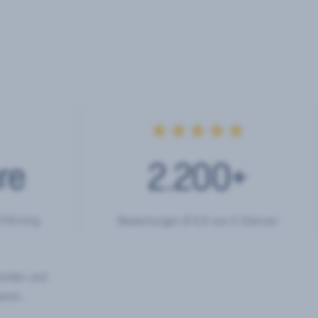
★★★★★
re
2.200
+
rfahrung
Bewertungen Ø 4,9 von 5 Sternen
hörden und
eren.