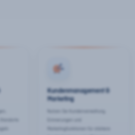
&
Kundenmanagement &
Marketing
gen,
Nutzen Sie Kundenverwaltung,
 Standorte
Erinnerungen und
egeln
Marketingfunktionen für stärkere