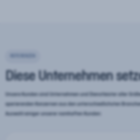
REFERENZEN
Diese Unternehmen setz
Unsere Kunden sind Unternehmen und Dienstleister aller Größe
operierenden Konzernen aus den unterschiedlichsten Branchen
Auswahl einiger unserer namhaften Kunden: