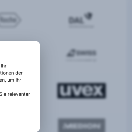
Ihr
tionen der
ten
,
um Ihr
Sie relevanter