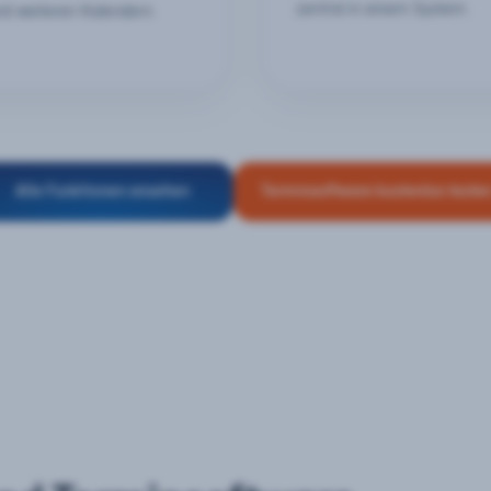
zentral in einem System.
nd weiteren Kalendern.
Alle Funktionen ansehen
Terminsoftware kostenlos teste