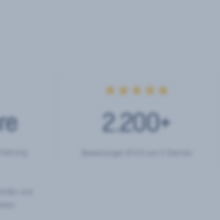
★★★★★
re
2.200
+
rfahrung
Bewertungen Ø 4,9 von 5 Sternen
hörden und
eren.