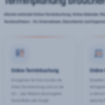
Terminplanung brauche
eTermin verbindet Online-Terminbuchung, Online-Kalender, Mar
Terminsoftware – für Unternehmen, Dienstleister und Organis
Online-Terminbuchung
Online
Ermöglichen Sie Ihren Kunden die
Verwalten 
Online-Terminbuchung rund um die
Verfügbar
Uhr – über Website, Buchungslink,
in eTermin
Social Media oder Google.
diese bei 