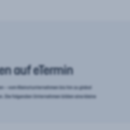
en auf eTermin
n – vom Kleinstunternehmen bis hin zu global
. Die folgenden Unternehmen bilden eine kleine