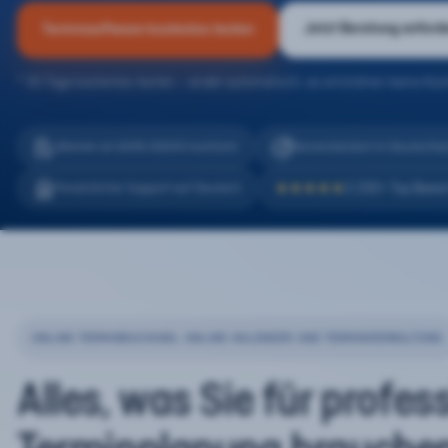
Jetzt Beratung anford
Terminsoftware kostenlos testen
* 30 Tage kostenlos testen – endet automatisch, es entstehen keine Kos
eTermin ist 100% DSGVO konform
Serverstandort in Deutschla
2.200+ Top Bewe
Persönlicher Support auf Deutsch
★★★★★
ONLINE-TERMINBUCHUNG, ONLINE-KALENDER UND TERMINVERWALTUNG
Alles, was Sie für profes