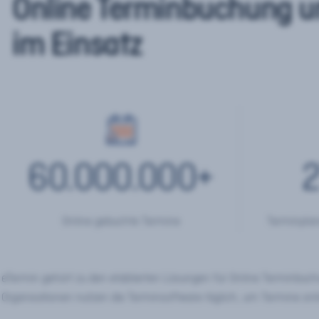
Online Terminbuchung u
im Einsatz
60.000.000
+
2
Online gebuchte Termine
Terminplan
eTermin gehört zu den etablierten Lösungen für Online Terminbu
Organisationen nutzen die Terminsoftware täglich, um Termine onl