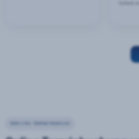
Outlook u
ÜBER 2 MIO. TERMINE MONATLICH