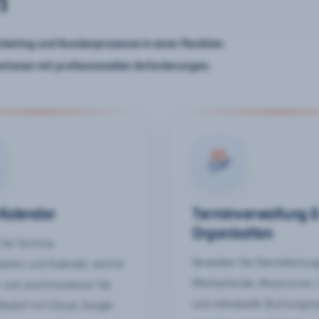
n
keting und Kundenprozesse in einer flexiblen
ationen mit professionellen Anforderungen.
-Kalender
Terminverwaltung 
Organisation
Sie Termine,
Verwalten Sie Dienstleistun
keiten und Kalender zentral
Mitarbeitende, Ressourcen,
 und synchronisieren Sie
und individuelle Buchungsr
Bedarf mit iCloud, Google,