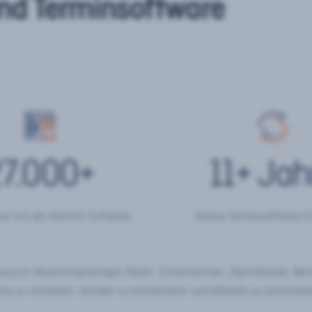
nd Terminsoftware
7.000
+
11
+ Jah
er mit der eTermin Software
Online Terminsoftware E
chung im deutschsprachigen Raum. Unternehmen, Dienstleister, Be
ine zu verwalten, Kunden zu koordinieren und Abläufe zu automatisi