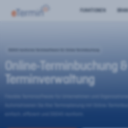
FUNKTIONEN
BRA
DSGVO-konforme Terminsoftware für Online-Terminbuchung
Online-Terminbuchung &
Terminverwaltung
Flexible Terminsoftware für Unternehmen und Organisatione
Automatisieren Sie Ihre Terminplanung mit Online-Terminb
einfach, effizient und DSGVO-konform.