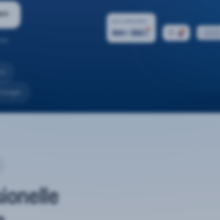
ern
ten.
nd
rtungen
sionelle