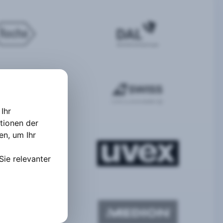
Ihr
tionen der
ten
,
um Ihr
Sie relevanter