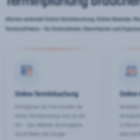
Terminplanung brauche
eTermin verbindet Online-Terminbuchung, Online-Kalender, Mar
Terminsoftware – für Unternehmen, Dienstleister und Organis
Online-Terminbuchung
Online
Ermöglichen Sie Ihren Kunden die
Verwalten 
Online-Terminbuchung rund um die
Verfügbar
Uhr – über Website, Buchungslink,
in eTermin
Social Media oder Google.
diese bei 