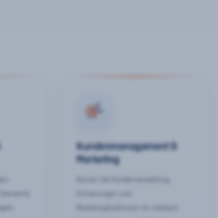
&
Kundenmanagement &
Marketing
gen,
Nutzen Sie Kundenverwaltung,
 Standorte
Erinnerungen und
egeln
Marketingfunktionen für stärkere