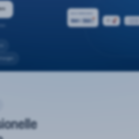
ern
ten.
nd
rtungen
sionelle