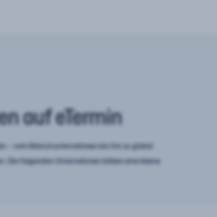
en auf eTermin
n – vom Kleinstunternehmen bis hin zu global
. Die folgenden Unternehmen bilden eine kleine