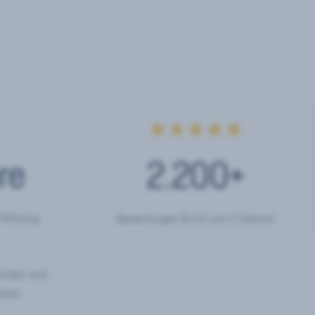
★★★★★
re
2.200
+
rfahrung
Bewertungen Ø 4,9 von 5 Sternen
hörden und
eren.