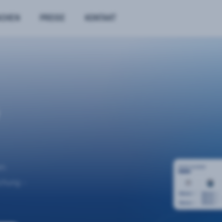
NCHEN
PREISE
KONTAKT
n.
uchung –