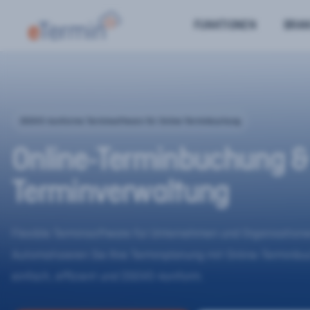
FUNKTIONEN
BRA
DSGVO-konforme Terminsoftware für Online-Terminbuchung
Online-Terminbuchung &
Terminverwaltung
Flexible Terminsoftware für Unternehmen und Organisatione
Automatisieren Sie Ihre Terminplanung mit Online-Terminb
einfach, effizient und DSGVO-konform.