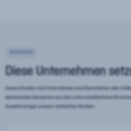
REFERENZEN
Diese Unternehmen setz
Unsere Kunden sind Unternehmen und Dienstleister aller Größe
operierenden Konzernen aus den unterschiedlichsten Branchen
Auswahl einiger unserer namhaften Kunden: