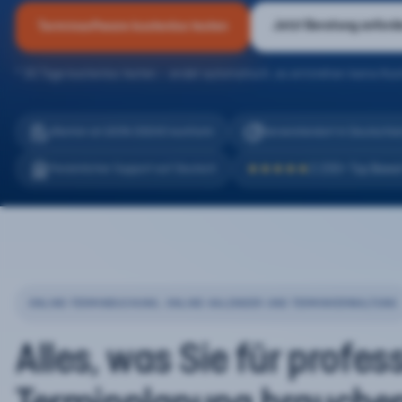
Jetzt Beratung anford
Terminsoftware kostenlos testen
* 30 Tage kostenlos testen – endet automatisch, es entstehen keine Kos
eTermin ist 100% DSGVO konform
Serverstandort in Deutschla
2.200+ Top Bewe
Persönlicher Support auf Deutsch
★★★★★
ONLINE-TERMINBUCHUNG, ONLINE-KALENDER UND TERMINVERWALTUNG
Alles, was Sie für profes