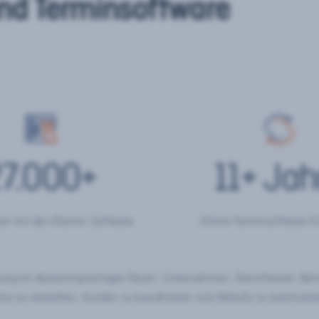
nd Terminsoftware
7.000
+
11
+ Jah
er mit der eTermin Software
Online Terminsoftware E
chung im deutschsprachigen Raum. Unternehmen, Dienstleister, Be
ine zu verwalten, Kunden zu koordinieren und Abläufe zu automatisi