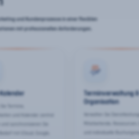
n
keting und Kundenprozesse in einer flexiblen
ationen mit professionellen Anforderungen.
-Kalender
Terminverwaltung 
Organisation
Sie Termine,
Verwalten Sie Dienstleistun
keiten und Kalender zentral
Mitarbeitende, Ressourcen,
 und synchronisieren Sie
und individuelle Buchungsr
Bedarf mit iCloud, Google,