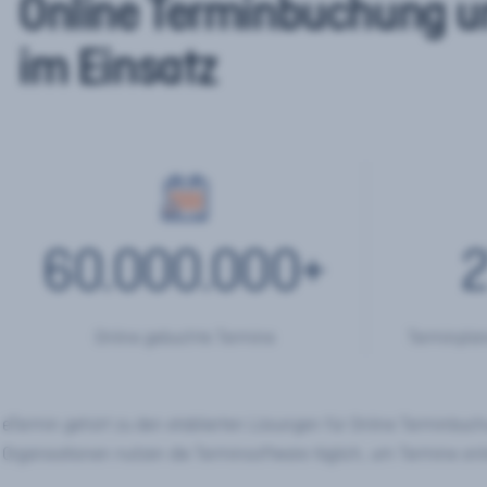
Online Terminbuchung u
im Einsatz
60.000.000
+
2
Online gebuchte Termine
Terminplan
eTermin gehört zu den etablierten Lösungen für Online Terminbu
Organisationen nutzen die Terminsoftware täglich, um Termine onl