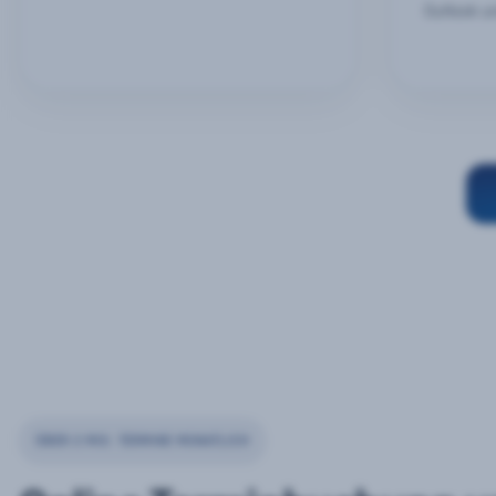
Outlook u
ÜBER 2 MIO. TERMINE MONATLICH