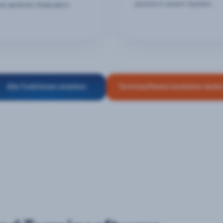
zentral in einem System.
nd weiteren Kalendern.
Alle Funktionen ansehen
Terminsoftware kostenlos teste