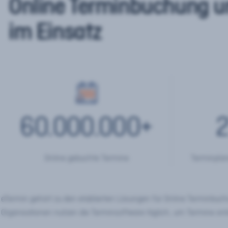
Online Terminbuchung u
im Einsatz
60.000.000
+
2
Online gebuchte Termine
Terminplan
eTermin gehört zu den etablierten Lösungen für Online Terminbu
Organisationen nutzen die Terminsoftware täglich, um Termine onl