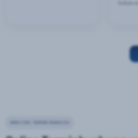
Outlook u
ÜBER 2 MIO. TERMINE MONATLICH