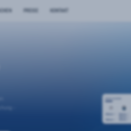
NCHEN
PREISE
KONTAKT
n.
uchung –