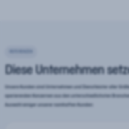
REFERENZEN
Diese Unternehmen setz
Unsere Kunden sind Unternehmen und Dienstleister aller Größe
operierenden Konzernen aus den unterschiedlichsten Branchen
Auswahl einiger unserer namhaften Kunden: