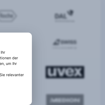
Ihr
tionen der
ten
,
um Ihr
Sie relevanter