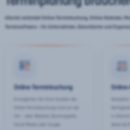
Terminplanung brauche
eTermin verbindet Online-Terminbuchung, Online-Kalender, Mar
Terminsoftware – für Unternehmen, Dienstleister und Organis
Online-Terminbuchung
Online
Ermöglichen Sie Ihren Kunden die
Verwalten 
Online-Terminbuchung rund um die
Verfügbar
Uhr – über Website, Buchungslink,
in eTermin
Social Media oder Google.
diese bei 