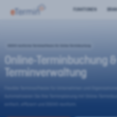
FUNKTIONEN
BRA
DSGVO-konforme Terminsoftware für Online-Terminbuchung
Online-Terminbuchung &
Terminverwaltung
Flexible Terminsoftware für Unternehmen und Organisatione
Automatisieren Sie Ihre Terminplanung mit Online-Terminb
einfach, effizient und DSGVO-konform.