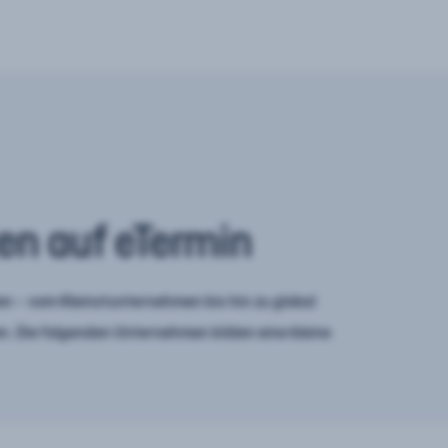
en auf eTermin
n – vom Kleinstunternehmen bis hin zu global
. Die folgenden Unternehmen bilden eine kleine