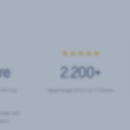
★★★★★
re
2.200
+
rfahrung
Bewertungen Ø 4,9 von 5 Sternen
hörden und
eren.