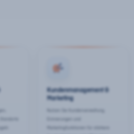
&
Kundenmanagement &
Marketing
gen,
Nutzen Sie Kundenverwaltung,
 Standorte
Erinnerungen und
egeln
Marketingfunktionen für stärkere