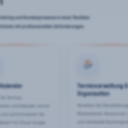
n
keting und Kundenprozesse in einer flexiblen
ationen mit professionellen Anforderungen.
-Kalender
Terminverwaltung 
Organisation
Sie Termine,
Verwalten Sie Dienstleistun
keiten und Kalender zentral
Mitarbeitende, Ressourcen,
 und synchronisieren Sie
und individuelle Buchungsr
Bedarf mit iCloud, Google,