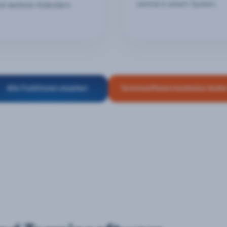
zentral in einem System.
nd weiteren Kalendern.
Alle Funktionen ansehen
Terminsoftware kostenlos teste