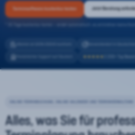
Jetzt Beratung anford
Terminsoftware kostenlos testen
* 30 Tage kostenlos testen – endet automatisch, es entstehen keine Kos
eTermin ist 100% DSGVO konform
Serverstandort in Deutschla
2.200+ Top Bewe
Persönlicher Support auf Deutsch
★★★★★
ONLINE-TERMINBUCHUNG, ONLINE-KALENDER UND TERMINVERWALTUNG
Alles, was Sie für profes