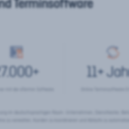
nd Terminsoftware
7.000
+
11
+ Jah
er mit der eTermin Software
Online Terminsoftware E
chung im deutschsprachigen Raum. Unternehmen, Dienstleister, Be
ine zu verwalten, Kunden zu koordinieren und Abläufe zu automatisi