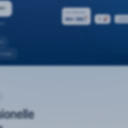
ern
ten.
nd
rtungen
sionelle