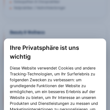
Osteopathen & Chiropraktiker
Heilpraktiker / Heilmittelerbringer
Beauty & Wellness
Friseur
Ihre Privatsphäre ist uns
Kosmetikstudio
Massage & Wellness
wichtig
Nagelstudio
Diese Website verwendet Cookies und andere
Tracking-Technologien, um Ihr Surferlebnis zu
folgenden Zwecken zu verbessern:
um
Beratung
grundlegende Funktionen der Website zu
ermöglichen
,
um ein besseres Erlebnis auf der
Unternehmensberatung
Website zu bieten
,
um Ihr Interesse an unseren
Finanzdienstleistungen
Produkten und Dienstleistungen zu messen und
Rechtsanwalt / Kanzlei
Marketinginteraktionen zu personalisieren
,
um