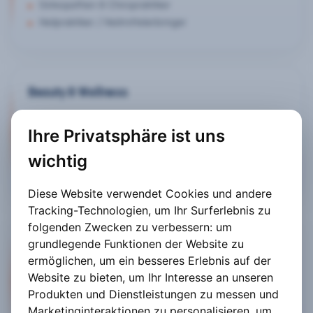
Osteopathen & Chiropraktiker
Heilpraktiker / Heilmittelerbringer
Beauty & Wellness
Friseur
Ihre Privatsphäre ist uns
Kosmetikstudio
Massage & Wellness
wichtig
Nagelstudio
Diese Website verwendet Cookies und andere
Tracking-Technologien, um Ihr Surferlebnis zu
folgenden Zwecken zu verbessern:
um
Beratung
grundlegende Funktionen der Website zu
ermöglichen
,
um ein besseres Erlebnis auf der
Unternehmensberatung
Website zu bieten
,
um Ihr Interesse an unseren
Finanzdienstleistungen
Produkten und Dienstleistungen zu messen und
Rechtsanwalt / Kanzlei
Marketinginteraktionen zu personalisieren
,
um