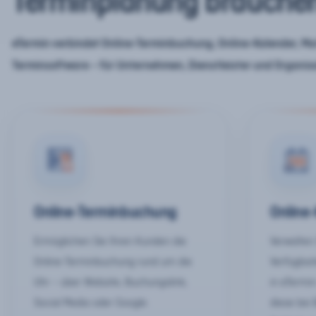
Terminplanung brauche
eTermin verbindet Online-Terminbuchung, Online-Kalender, Mar
Terminsoftware – für Unternehmen, Dienstleister und Organis
Online-Terminbuchung
Online
Ermöglichen Sie Ihren Kunden die
Verwalten 
Online-Terminbuchung rund um die
Verfügbar
Uhr – über Website, Buchungslink,
in eTermin
Social Media oder Google.
diese bei 