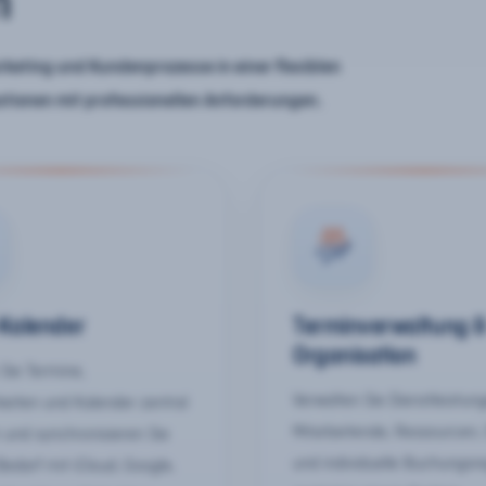
n
keting und Kundenprozesse in einer flexiblen
ationen mit professionellen Anforderungen.
-Kalender
Terminverwaltung 
Organisation
Sie Termine,
Verwalten Sie Dienstleistun
keiten und Kalender zentral
Mitarbeitende, Ressourcen,
 und synchronisieren Sie
und individuelle Buchungsr
Bedarf mit iCloud, Google,