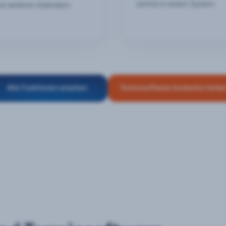
zentral in einem System.
nd weiteren Kalendern.
Alle Funktionen ansehen
Terminsoftware kostenlos teste