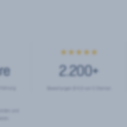
★★★★★
re
2.200
+
rfahrung
Bewertungen Ø 4,9 von 5 Sternen
hörden und
eren.