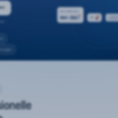
ern
ten.
nd
rtungen
sionelle