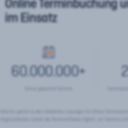
Online Terminbuchung u
im Einsatz
60.000.000
+
2
Online gebuchte Termine
Terminplan
eTermin gehört zu den etablierten Lösungen für Online Terminbu
Organisationen nutzen die Terminsoftware täglich, um Termine onl