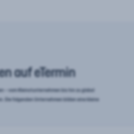
en auf eTermin
n – vom Kleinstunternehmen bis hin zu global
. Die folgenden Unternehmen bilden eine kleine