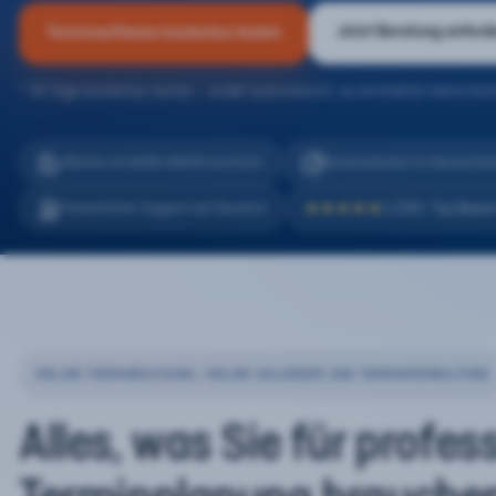
Jetzt Beratung anford
Terminsoftware kostenlos testen
* 30 Tage kostenlos testen – endet automatisch, es entstehen keine Kos
eTermin ist 100% DSGVO konform
Serverstandort in Deutschla
2.200+ Top Bewe
Persönlicher Support auf Deutsch
★★★★★
ONLINE-TERMINBUCHUNG, ONLINE-KALENDER UND TERMINVERWALTUNG
Alles, was Sie für profes