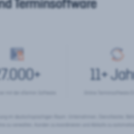
nd Terminsoftware
7.000
+
11
+ Jah
er mit der eTermin Software
Online Terminsoftware E
chung im deutschsprachigen Raum. Unternehmen, Dienstleister, Be
ine zu verwalten, Kunden zu koordinieren und Abläufe zu automatisi