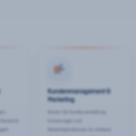
&
Kundenmanagement &
Marketing
gen,
Nutzen Sie Kundenverwaltung,
 Standorte
Erinnerungen und
egeln
Marketingfunktionen für stärkere