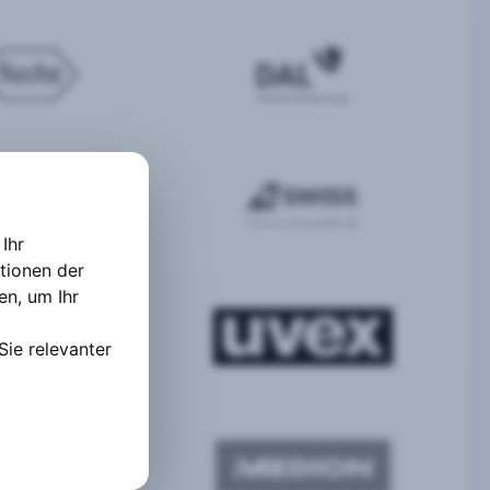
Ihr
tionen der
ten
,
um Ihr
Sie relevanter