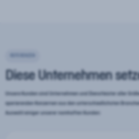
REFERENZEN
Diese Unternehmen setz
Unsere Kunden sind Unternehmen und Dienstleister aller Größe
operierenden Konzernen aus den unterschiedlichsten Branchen
Auswahl einiger unserer namhaften Kunden: