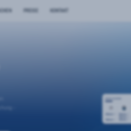
NCHEN
PREISE
KONTAKT
n.
uchung –