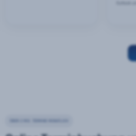
Outlook u
ÜBER 2 MIO. TERMINE MONATLICH