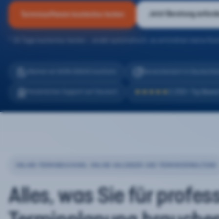
Jetzt Beratung anford
Terminsoftware kostenlos testen
* 30 Tage kostenlos testen – endet automatisch, es entstehen keine Kos
eTermin ist 100% DSGVO konform
Serverstandort in Deutschla
2.200+ Top Bewe
Persönlicher Support auf Deutsch
★★★★★
ONLINE-TERMINBUCHUNG, ONLINE-KALENDER UND TERMINVERWALTUNG
Alles, was Sie für profes