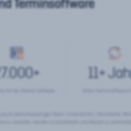
nd Terminsoftware
7.000
+
11
+ Jah
er mit der eTermin Software
Online Terminsoftware E
chung im deutschsprachigen Raum. Unternehmen, Dienstleister, Be
ine zu verwalten, Kunden zu koordinieren und Abläufe zu automatisi