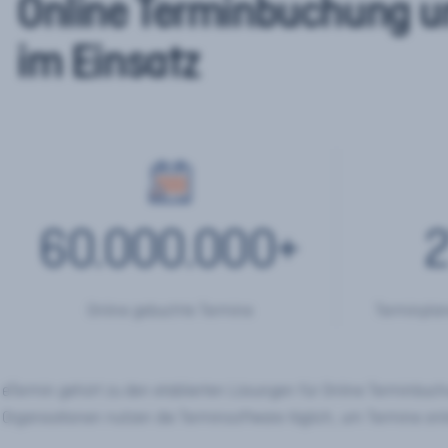
Online Terminbuchung u
im Einsatz
60.000.000
+
2
Online gebuchte Termine
Terminplan
eTermin gehört zu den etablierten Lösungen für Online Terminbu
Organisationen nutzen die Terminsoftware täglich, um Termine onl