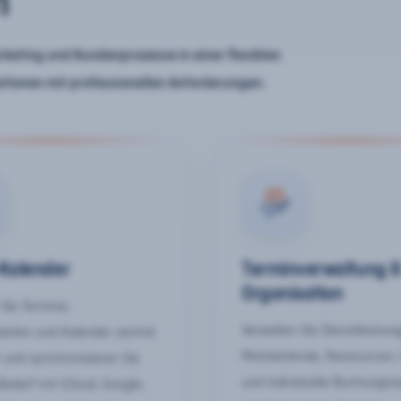
n
keting und Kundenprozesse in einer flexiblen
ationen mit professionellen Anforderungen.
-Kalender
Terminverwaltung 
Organisation
Sie Termine,
Verwalten Sie Dienstleistun
keiten und Kalender zentral
Mitarbeitende, Ressourcen,
 und synchronisieren Sie
und individuelle Buchungsr
Bedarf mit iCloud, Google,