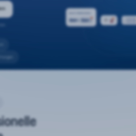
ern
ten.
nd
rtungen
sionelle