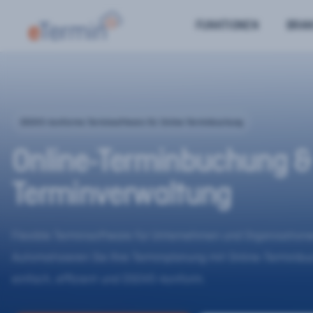
FUNKTIONEN
BRA
DSGVO-konforme Terminsoftware für Online-Terminbuchung
Online-Terminbuchung &
Terminverwaltung
Flexible Terminsoftware für Unternehmen und Organisatione
Automatisieren Sie Ihre Terminplanung mit Online-Terminb
einfach, effizient und DSGVO-konform.