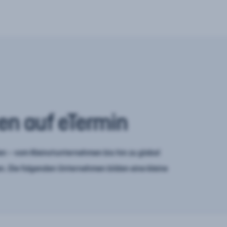
en auf eTermin
n – vom Kleinstunternehmen bis hin zu global
. Die folgenden Unternehmen bilden eine kleine