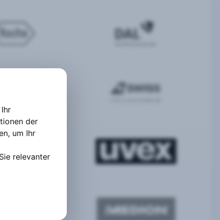
Ihr
tionen der
ten
,
um Ihr
Sie relevanter