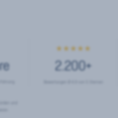
★★★★★
re
2.200
+
rfahrung
Bewertungen Ø 4,9 von 5 Sternen
hörden und
eren.