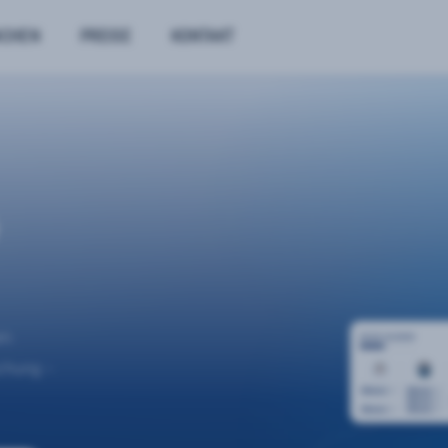
NCHEN
PREISE
KONTAKT
n.
uchung –