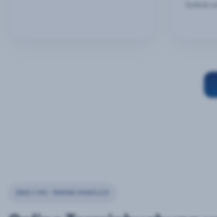
Outlook u
ÜBER 2 MIO. TERMINE MONATLICH