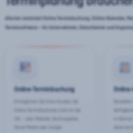
Terminplanung brauche
eTermin verbindet Online-Terminbuchung, Online-Kalender, Mar
Terminsoftware – für Unternehmen, Dienstleister und Organis
Online-Terminbuchung
Online
Ermöglichen Sie Ihren Kunden die
Verwalten 
Online-Terminbuchung rund um die
Verfügbar
Uhr – über Website, Buchungslink,
in eTermin
Social Media oder Google.
diese bei 