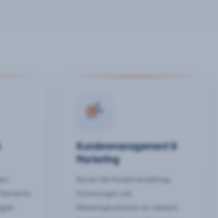
&
Kundenmanagement &
Marketing
gen,
Nutzen Sie Kundenverwaltung,
 Standorte
Erinnerungen und
egeln
Marketingfunktionen für stärkere