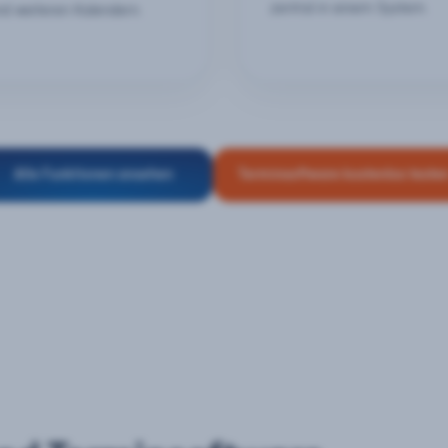
zentral in einem System.
nd weiteren Kalendern.
Alle Funktionen ansehen
Terminsoftware kostenlos teste