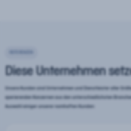
REFERENZEN
Diese Unternehmen setz
Unsere Kunden sind Unternehmen und Dienstleister aller Größe
operierenden Konzernen aus den unterschiedlichsten Branchen
Auswahl einiger unserer namhaften Kunden: