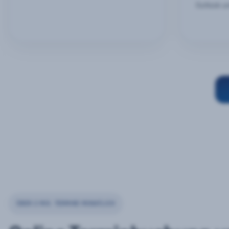
Outlook u
ÜBER 2 MIO. TERMINE MONATLICH