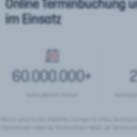
Online Terminbuchung u
im Einsatz
60.000.000
+
2
Online gebuchte Termine
Terminplan
eTermin gehört zu den etablierten Lösungen für Online Terminbu
Organisationen nutzen die Terminsoftware täglich, um Termine onl