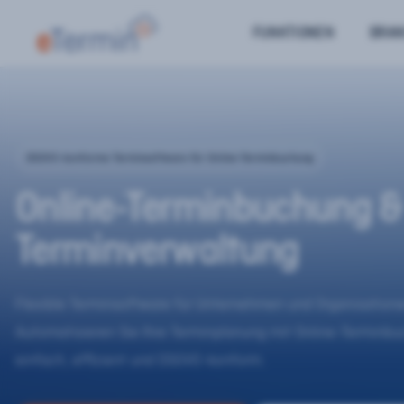
FUNKTIONEN
BRA
DSGVO-konforme Terminsoftware für Online-Terminbuchung
Online-Terminbuchung &
Terminverwaltung
Flexible Terminsoftware für Unternehmen und Organisatione
Automatisieren Sie Ihre Terminplanung mit Online-Terminb
einfach, effizient und DSGVO-konform.