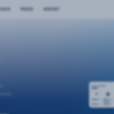
NCHEN
PREISE
KONTAKT
n.
uchung –