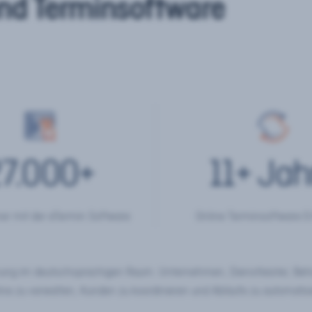
nd Terminsoftware
7.000
+
11
+ Jah
er mit der eTermin Software
Online Terminsoftware E
chung im deutschsprachigen Raum. Unternehmen, Dienstleister, Be
ine zu verwalten, Kunden zu koordinieren und Abläufe zu automatisi