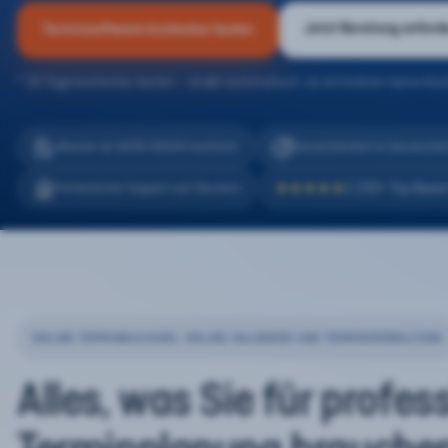
Jetzt Beratung anford
Terminsoftware kostenlos testen
* 30 Tage kostenlos testen – endet automatisch, es entstehen keine Kos
eTermin ist 100% DSGVO konform
Serverstandort in Deutschla
2.200+ Top Bewe
Persönlicher Support auf Deutsch
★★★★★
ONLINE-TERMINBUCHUNG, ONLINE-KALENDER UND TERMINVERWALTUNG
Alles, was Sie für profes