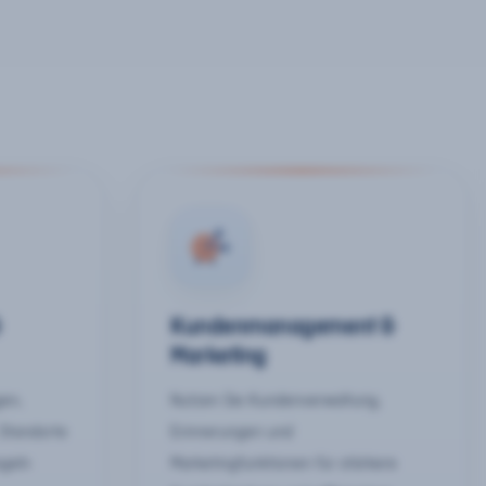
&
Kundenmanagement &
Marketing
gen,
Nutzen Sie Kundenverwaltung,
 Standorte
Erinnerungen und
egeln
Marketingfunktionen für stärkere