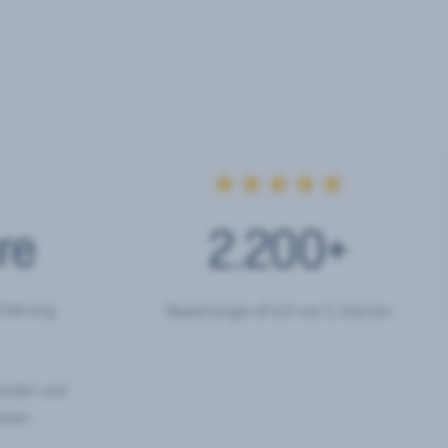
★★★★★
re
2.200
+
rfahrung
Bewertungen Ø 4,9 von 5 Sternen
hörden und
eren.