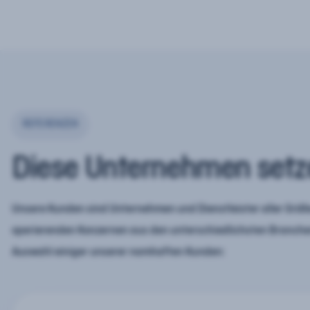
REFERENZEN
Diese Unternehmen setz
Unsere Kunden sind Unternehmen und Dienstleister aller Größe
operierenden Konzernen aus den unterschiedlichsten Branchen
Auswahl einiger unserer namhaften Kunden: