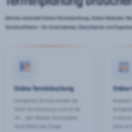
Terminplanung brauche
eTermin verbindet Online-Terminbuchung, Online-Kalender, Mar
Terminsoftware – für Unternehmen, Dienstleister und Organis
Online-Terminbuchung
Online
Ermöglichen Sie Ihren Kunden die
Verwalten 
Online-Terminbuchung rund um die
Verfügbar
Uhr – über Website, Buchungslink,
in eTermin
Social Media oder Google.
diese bei 