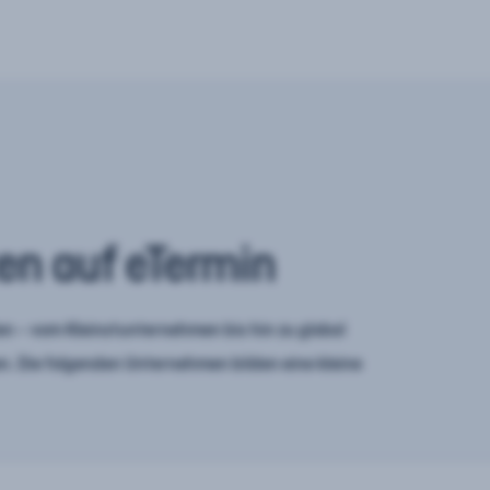
en auf eTermin
n – vom Kleinstunternehmen bis hin zu global
. Die folgenden Unternehmen bilden eine kleine