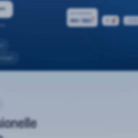
ern
ten.
nd
rtungen
sionelle