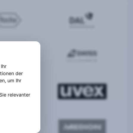
Ihr
tionen der
ten
,
um Ihr
Sie relevanter