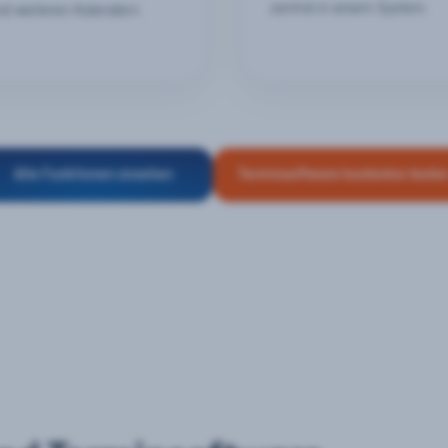
zentral in einem System.
nd weiteren Kalendern.
Alle Funktionen ansehen
Terminsoftware kostenlos teste