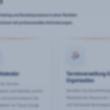
n
keting und Kundenprozesse in einer flexiblen
ationen mit professionellen Anforderungen.
-Kalender
Terminverwaltung 
Organisation
Sie Termine,
Verwalten Sie Dienstleistun
keiten und Kalender zentral
Mitarbeitende, Ressourcen,
 und synchronisieren Sie
und individuelle Buchungsr
Bedarf mit iCloud, Google,