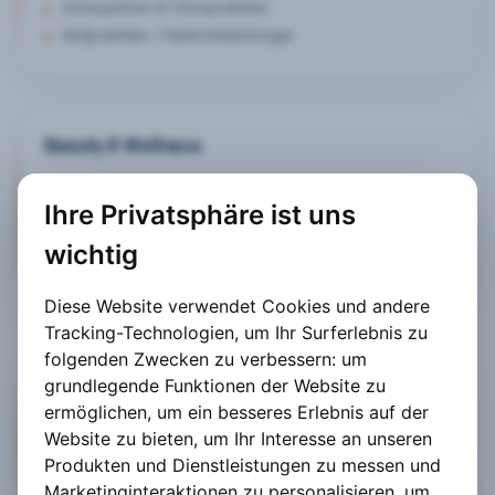
Osteopathen & Chiropraktiker
Heilpraktiker / Heilmittelerbringer
Beauty & Wellness
Friseur
Ihre Privatsphäre ist uns
Kosmetikstudio
Massage & Wellness
wichtig
Nagelstudio
Diese Website verwendet Cookies und andere
Tracking-Technologien, um Ihr Surferlebnis zu
folgenden Zwecken zu verbessern:
um
Beratung
grundlegende Funktionen der Website zu
ermöglichen
,
um ein besseres Erlebnis auf der
Unternehmensberatung
Website zu bieten
,
um Ihr Interesse an unseren
Finanzdienstleistungen
Produkten und Dienstleistungen zu messen und
Rechtsanwalt / Kanzlei
Marketinginteraktionen zu personalisieren
,
um