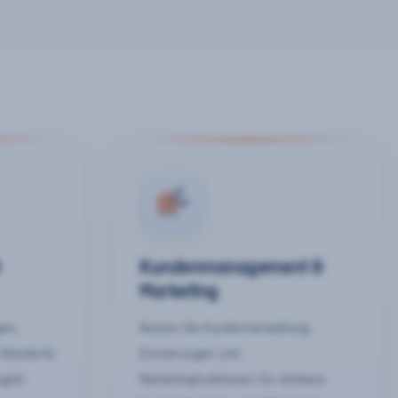
&
Kundenmanagement &
Marketing
gen,
Nutzen Sie Kundenverwaltung,
 Standorte
Erinnerungen und
egeln
Marketingfunktionen für stärkere