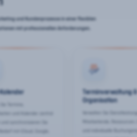
n
keting und Kundenprozesse in einer flexiblen
ationen mit professionellen Anforderungen.
-Kalender
Terminverwaltung 
Organisation
Sie Termine,
Verwalten Sie Dienstleistun
keiten und Kalender zentral
Mitarbeitende, Ressourcen,
 und synchronisieren Sie
und individuelle Buchungsr
Bedarf mit iCloud, Google,