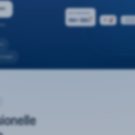
ern
ten.
nd
rtungen
sionelle