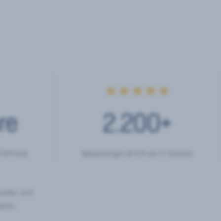
★★★★★
re
2.200
+
rfahrung
Bewertungen Ø 4,9 von 5 Sternen
hörden und
eren.