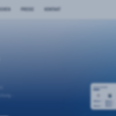
NCHEN
PREISE
KONTAKT
n.
uchung –