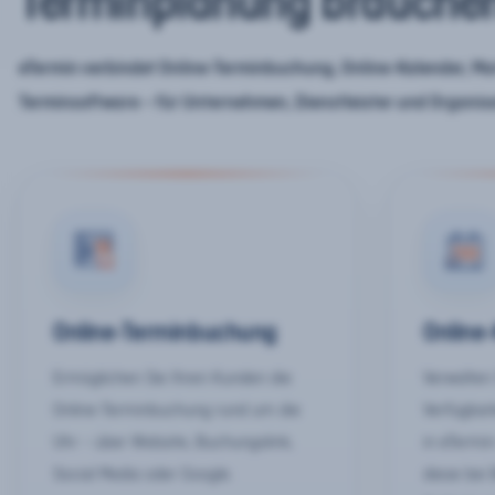
Terminplanung brauche
eTermin verbindet Online-Terminbuchung, Online-Kalender, Mar
Terminsoftware – für Unternehmen, Dienstleister und Organis
Online-Terminbuchung
Online
Ermöglichen Sie Ihren Kunden die
Verwalten 
Online-Terminbuchung rund um die
Verfügbar
Uhr – über Website, Buchungslink,
in eTermin
Social Media oder Google.
diese bei 