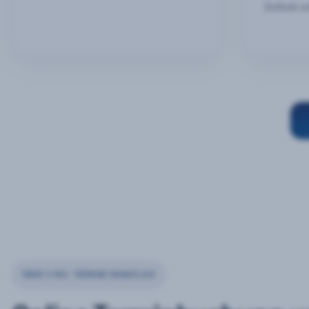
Outlook u
ÜBER 2 MIO. TERMINE MONATLICH