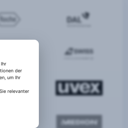
Ihr
tionen der
ten
,
um Ihr
Sie relevanter