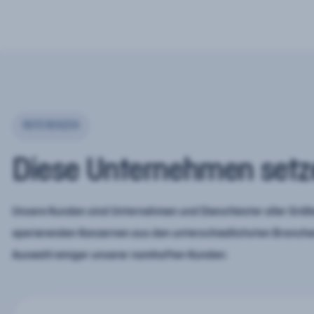
REFERENZEN
Diese Unternehmen setz
Unsere Kunden sind Unternehmen und Dienstleister aller Größe
operierenden Konzernen aus den unterschiedlichsten Branchen
Auswahl einiger unserer namhaften Kunden: