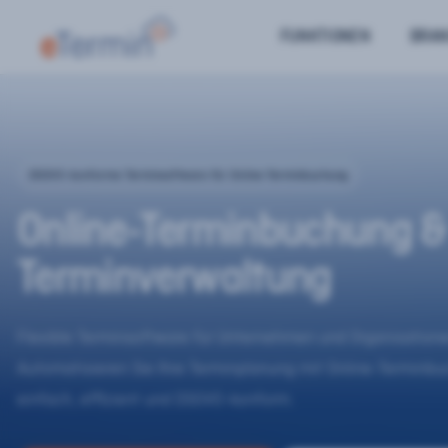
FUNKTIONEN
BRA
DSGVO-konforme Terminsoftware für Online-Terminbuchung
Online-Terminbuchung &
Terminverwaltung
Flexible Terminsoftware für Unternehmen und Organisatione
Automatisieren Sie Ihre Terminplanung mit Online-Terminb
einfach, effizient und DSGVO-konform.