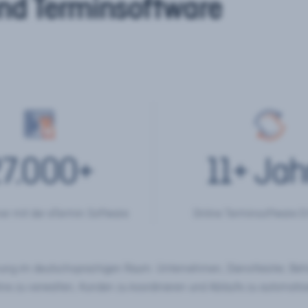
nd Terminsoftware
7.000
+
11
+ Jah
er mit der eTermin Software
Online Terminsoftware E
chung im deutschsprachigen Raum. Unternehmen, Dienstleister, Be
ine zu verwalten, Kunden zu koordinieren und Abläufe zu automatisi