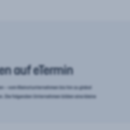
en auf eTermin
n – vom Kleinstunternehmen bis hin zu global
. Die folgenden Unternehmen bilden eine kleine