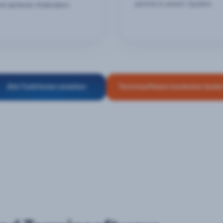
zentral in einem System.
nd weiteren Kalendern.
Alle Funktionen ansehen
Terminsoftware kostenlos teste