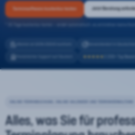
Jetzt Beratung anford
Terminsoftware kostenlos testen
* 30 Tage kostenlos testen – endet automatisch, es entstehen keine Kos
eTermin ist 100% DSGVO konform
Serverstandort in Deutschla
2.200+ Top Bewe
Persönlicher Support auf Deutsch
★★★★★
ONLINE-TERMINBUCHUNG, ONLINE-KALENDER UND TERMINVERWALTUNG
Alles, was Sie für profes