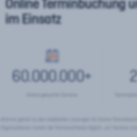
Online Terminbuchung u
im Einsatz
60.000.000
+
2
Online gebuchte Termine
Terminplan
eTermin gehört zu den etablierten Lösungen für Online Terminbu
Organisationen nutzen die Terminsoftware täglich, um Termine onl