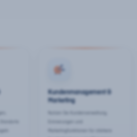
&
Kundenmanagement &
Marketing
gen,
Nutzen Sie Kundenverwaltung,
 Standorte
Erinnerungen und
egeln
Marketingfunktionen für stärkere