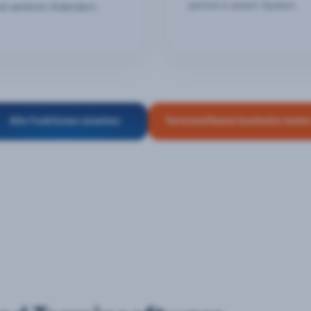
zentral in einem System.
nd weiteren Kalendern.
Alle Funktionen ansehen
Terminsoftware kostenlos teste