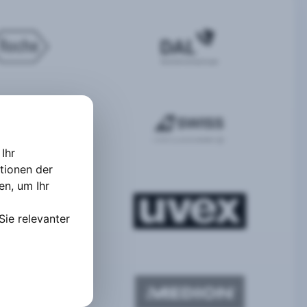
Ihr
tionen der
ten
,
um Ihr
Sie relevanter