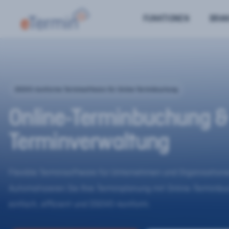
FUNKTIONEN
BRA
DSGVO-konforme Terminsoftware für Online-Terminbuchung
Online-Terminbuchung &
Terminverwaltung
Flexible Terminsoftware für Unternehmen und Organisatione
Automatisieren Sie Ihre Terminplanung mit Online-Terminb
einfach, effizient und DSGVO-konform.