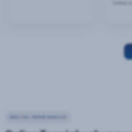
Outlook u
ÜBER 2 MIO. TERMINE MONATLICH