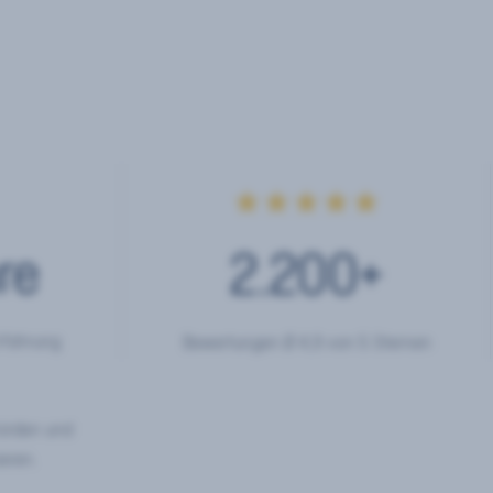
★★★★★
re
2.200
+
rfahrung
Bewertungen Ø 4,9 von 5 Sternen
hörden und
eren.