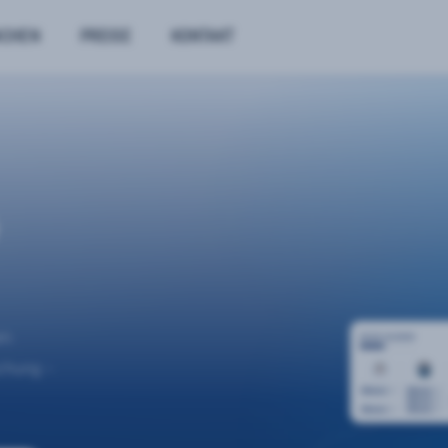
NCHEN
PREISE
KONTAKT
n.
uchung –