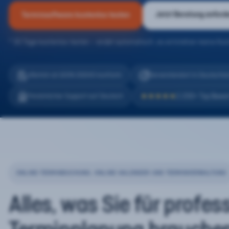
Jetzt Beratung anford
Terminsoftware kostenlos testen
* 30 Tage kostenlos testen – endet automatisch, es entstehen keine Kos
eTermin ist 100% DSGVO konform
Serverstandort in Deutschla
2.200+ Top Bewe
Persönlicher Support auf Deutsch
★★★★★
ONLINE-TERMINBUCHUNG, ONLINE-KALENDER UND TERMINVERWALTUNG
Alles, was Sie für profes