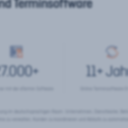
nd Terminsoftware
7.000
+
11
+ Jah
er mit der eTermin Software
Online Terminsoftware E
chung im deutschsprachigen Raum. Unternehmen, Dienstleister, Be
ine zu verwalten, Kunden zu koordinieren und Abläufe zu automatisi