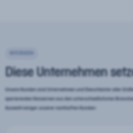
REFERENZEN
Diese Unternehmen setz
Unsere Kunden sind Unternehmen und Dienstleister aller Größe
operierenden Konzernen aus den unterschiedlichsten Branchen
Auswahl einiger unserer namhaften Kunden: