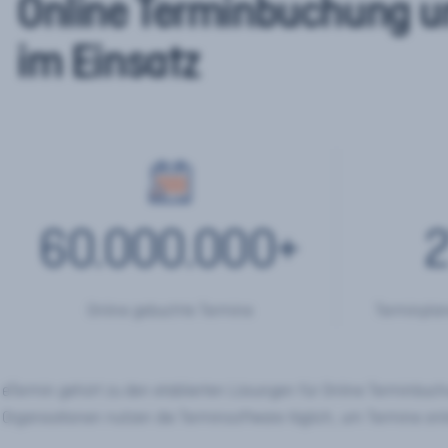
Online Terminbuchung u
im Einsatz
60.000.000
+
2
Online gebuchte Termine
Terminplan
eTermin gehört zu den etablierten Lösungen für Online Terminbu
Organisationen nutzen die Terminsoftware täglich, um Termine onl