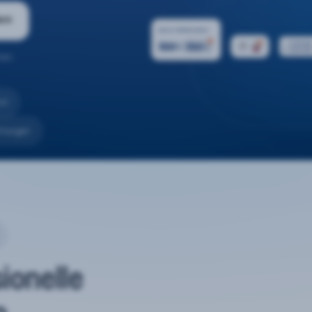
ern
ten.
nd
rtungen
sionelle