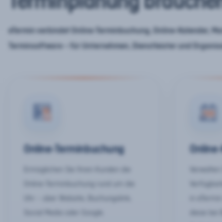
Terminplanung brauche
eTermin verbindet Online-Terminbuchung, Online-Kalender, Mar
Terminsoftware – für Unternehmen, Dienstleister und Organis
Online-Terminbuchung
Online
Ermöglichen Sie Ihren Kunden die
Verwalten 
Online-Terminbuchung rund um die
Verfügbar
Uhr – über Website, Buchungslink,
in eTermin
Social Media oder Google.
diese bei 