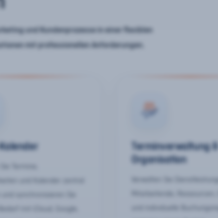
n
keting und Kundenprozesse in einer flexiblen
ationen mit professionellen Anforderungen.
-Kalender
Terminverwaltung 
Organisation
Sie Termine,
Verwalten Sie Dienstleistun
keiten und Kalender zentral
Mitarbeitende, Ressourcen,
 und synchronisieren Sie
und individuelle Buchungsr
Bedarf mit iCloud, Google,