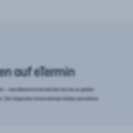
en auf eTermin
n – vom Kleinstunternehmen bis hin zu global
. Die folgenden Unternehmen bilden eine kleine