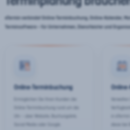
Terminplanung brauche
eTermin verbindet Online-Terminbuchung, Online-Kalender, Mar
Terminsoftware – für Unternehmen, Dienstleister und Organis
Online-Terminbuchung
Online
Ermöglichen Sie Ihren Kunden die
Verwalten 
Online-Terminbuchung rund um die
Verfügbar
Uhr – über Website, Buchungslink,
in eTermin
Social Media oder Google.
diese bei 