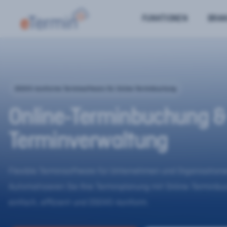
FUNKTIONEN
BRA
DSGVO-konforme Terminsoftware für Online-Terminbuchung
Online-Terminbuchung &
Terminverwaltung
Flexible Terminsoftware für Unternehmen und Organisatione
Automatisieren Sie Ihre Terminplanung mit Online-Terminb
einfach, effizient und DSGVO-konform.