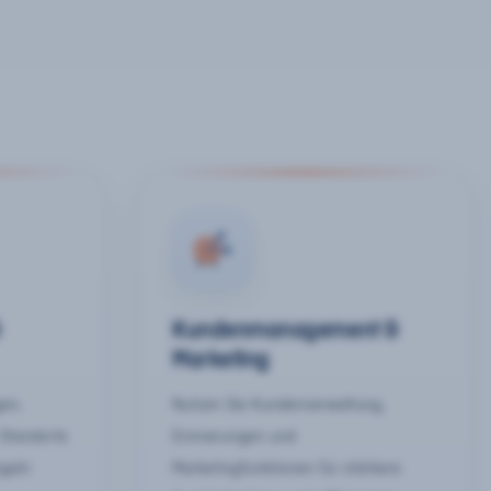
&
Kundenmanagement &
Marketing
gen,
Nutzen Sie Kundenverwaltung,
 Standorte
Erinnerungen und
egeln
Marketingfunktionen für stärkere