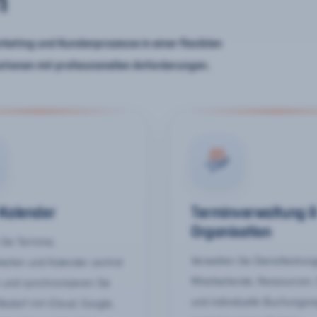
n
keting und Kundenprozesse in einer flexiblen
ationen mit professionellen Anforderungen.
-Kalender
Terminverwaltung 
Organisation
Sie Termine,
Verwalten Sie Dienstleistun
keiten und Kalender zentral
Mitarbeitende, Ressourcen,
 und synchronisieren Sie
und individuelle Buchungsr
Bedarf mit iCloud, Google,