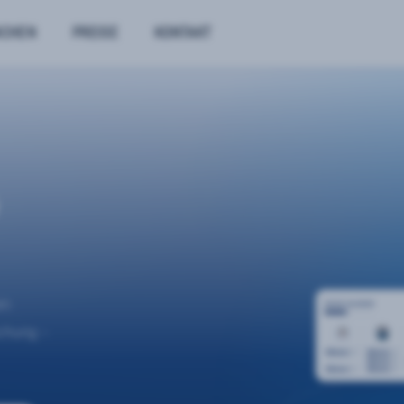
NCHEN
PREISE
KONTAKT
n.
uchung –