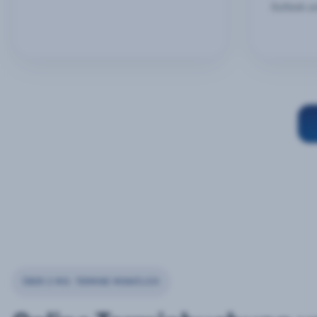
Outlook u
ÜBER 2 MIO. TERMINE MONATLICH