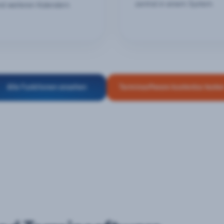
zentral in einem System.
nd weiteren Kalendern.
Alle Funktionen ansehen
Terminsoftware kostenlos teste