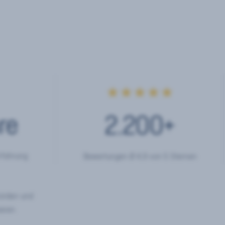
★★★★★
re
2.200
+
rfahrung
Bewertungen Ø 4,9 von 5 Sternen
hörden und
eren.