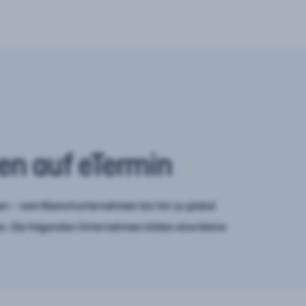
en auf eTermin
n – vom Kleinstunternehmen bis hin zu global
. Die folgenden Unternehmen bilden eine kleine