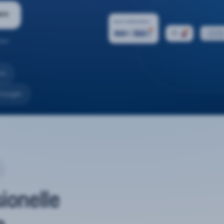
ern
ten.
nd
rtungen
sionelle