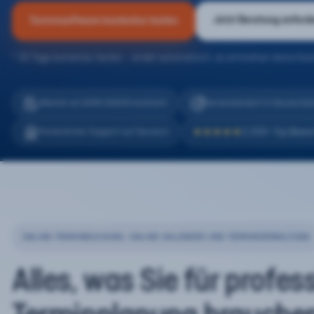
Jetzt Beratung anford
Terminsoftware kostenlos testen
* 30 Tage kostenlos testen – endet automatisch, es entstehen keine Kos
eTermin ist 100% DSGVO konform
Serverstandort in Deutschla
2.200+ Top Bewe
Persönlicher Support auf Deutsch
★★★★★
ONLINE-TERMINBUCHUNG, ONLINE-KALENDER UND TERMINVERWALTUNG
Alles, was Sie für profes