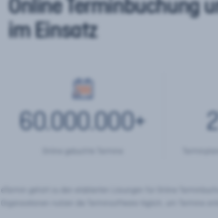
Online Terminbuchung u
im Einsatz
60.000.000
+
2
Online gebuchte Termine
Terminplan
eTermin gehört zu den etablierten Lösungen für Online Terminbu
Organisationen nutzen die Terminsoftware täglich, um Termine onl