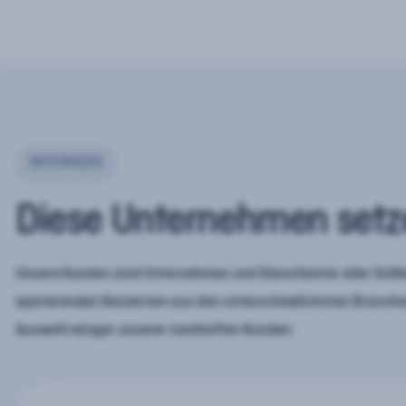
REFERENZEN
Diese Unternehmen setz
Unsere Kunden sind Unternehmen und Dienstleister aller Größe
operierenden Konzernen aus den unterschiedlichsten Branchen
Auswahl einiger unserer namhaften Kunden: