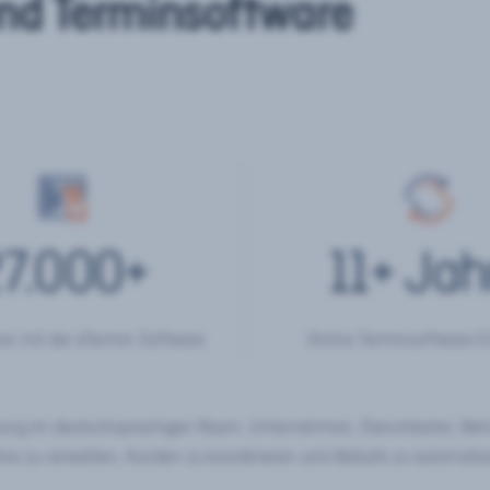
nd Terminsoftware
7.000
+
11
+ Jah
er mit der eTermin Software
Online Terminsoftware E
chung im deutschsprachigen Raum. Unternehmen, Dienstleister, Be
ine zu verwalten, Kunden zu koordinieren und Abläufe zu automatisi