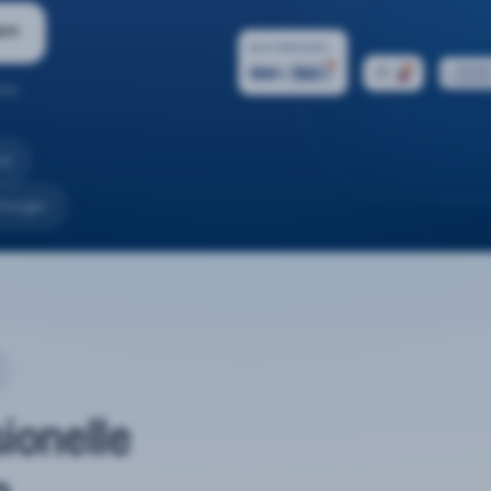
ern
ten.
nd
rtungen
sionelle