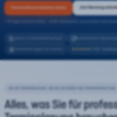
Jetzt Beratung anford
Terminsoftware kostenlos testen
* 30 Tage kostenlos testen – endet automatisch, es entstehen keine Kos
eTermin ist 100% DSGVO konform
Serverstandort in Deutschla
2.200+ Top Bewe
Persönlicher Support auf Deutsch
★★★★★
ONLINE-TERMINBUCHUNG, ONLINE-KALENDER UND TERMINVERWALTUNG
Alles, was Sie für profes