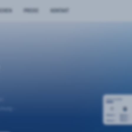
NCHEN
PREISE
KONTAKT
n.
uchung –