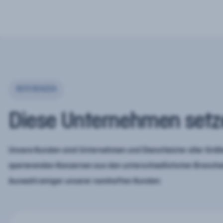
REFERENZEN
Diese Unternehmen setz
Unsere Kunden sind Unternehmen und Dienstleister aller Größe
operierenden Konzernen aus den unterschiedlichsten Branchen
Auswahl einiger unserer namhaften Kunden: