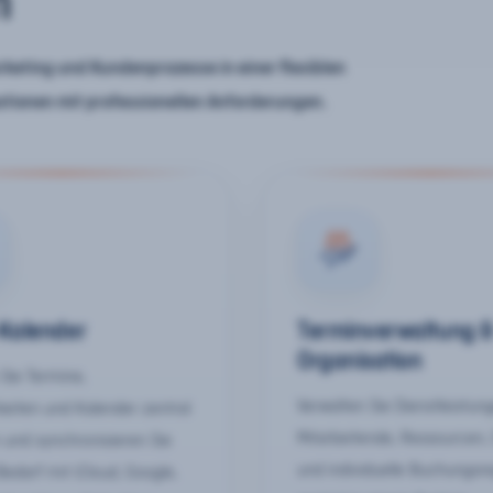
n
keting und Kundenprozesse in einer flexiblen
ationen mit professionellen Anforderungen.
-Kalender
Terminverwaltung 
Organisation
Sie Termine,
Verwalten Sie Dienstleistun
keiten und Kalender zentral
Mitarbeitende, Ressourcen,
 und synchronisieren Sie
und individuelle Buchungsr
Bedarf mit iCloud, Google,