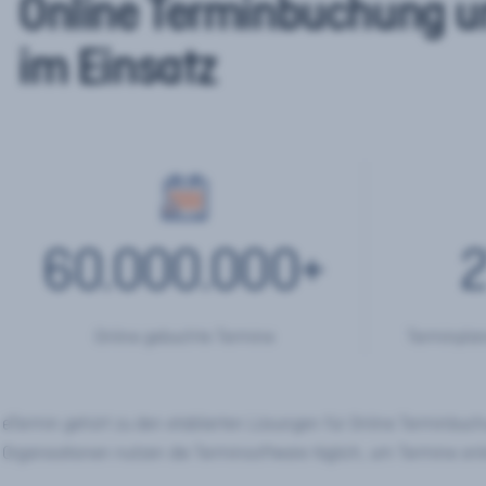
Online Terminbuchung u
im Einsatz
60.000.000
+
2
Online gebuchte Termine
Terminplan
eTermin gehört zu den etablierten Lösungen für Online Terminbu
Organisationen nutzen die Terminsoftware täglich, um Termine onl