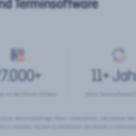
nd Terminsoftware
7.000
+
11
+ Jah
er mit der eTermin Software
Online Terminsoftware E
chung im deutschsprachigen Raum. Unternehmen, Dienstleister, Be
ine zu verwalten, Kunden zu koordinieren und Abläufe zu automatisi