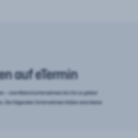
en auf eTermin
n – vom Kleinstunternehmen bis hin zu global
. Die folgenden Unternehmen bilden eine kleine