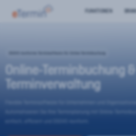
FUNKTIONEN
BRA
DSGVO-konforme Terminsoftware für Online-Terminbuchung
Online-Terminbuchung &
Terminverwaltung
Flexible Terminsoftware für Unternehmen und Organisatione
Automatisieren Sie Ihre Terminplanung mit Online-Terminb
einfach, effizient und DSGVO-konform.