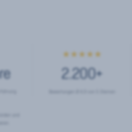
★★★★★
re
2.200
+
rfahrung
Bewertungen Ø 4,9 von 5 Sternen
hörden und
eren.