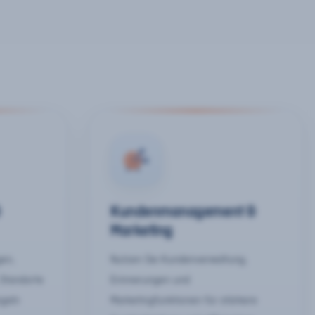
&
Kundenmanagement &
Marketing
gen,
Nutzen Sie Kundenverwaltung,
 Standorte
Erinnerungen und
egeln
Marketingfunktionen für stärkere