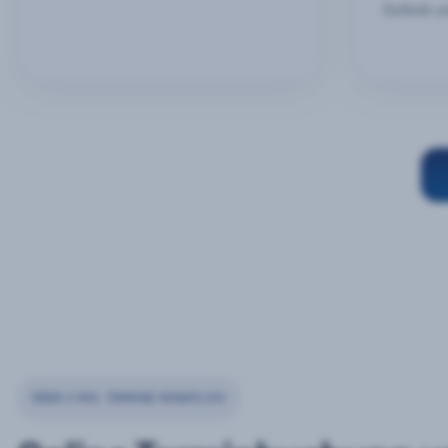
Outlook u
ÜBER 2 MIO. TERMINE MONATLICH