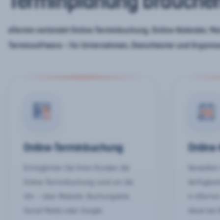
Terminplanung brauche
eTermin verbindet Online-Terminbuchung, Online-Kalender, Mar
Terminsoftware – für Unternehmen, Dienstleister und Organis
Online-Terminbuchung
Online
Ermöglichen Sie Ihren Kunden die
Verwalten 
Online-Terminbuchung rund um die
Verfügbar
Uhr – über Website, Buchungslink,
in eTermin
Social Media oder Google.
diese bei 