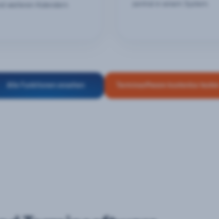
zentral in einem System.
nd weiteren Kalendern.
Alle Funktionen ansehen
Terminsoftware kostenlos teste