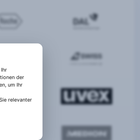
Ihr
tionen der
ten
,
um Ihr
Sie relevanter