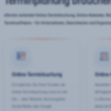
Terminplanung brauche
eTermin verbindet Online-Terminbuchung, Online-Kalender, Mar
Terminsoftware – für Unternehmen, Dienstleister und Organis
Online-Terminbuchung
Online
Ermöglichen Sie Ihren Kunden die
Verwalten 
Online-Terminbuchung rund um die
Verfügbar
Uhr – über Website, Buchungslink,
in eTermin
Social Media oder Google.
diese bei 