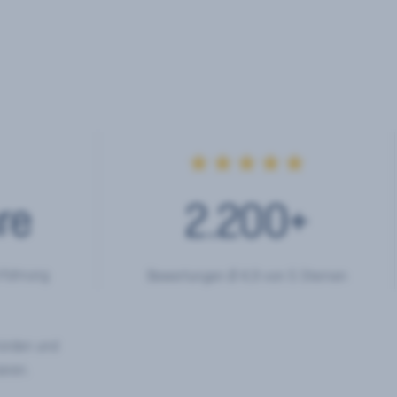
★★★★★
re
2.200
+
rfahrung
Bewertungen Ø 4,9 von 5 Sternen
hörden und
eren.