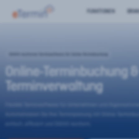
FUNKTIONEN
BRA
DSGVO-konforme Terminsoftware für Online-Terminbuchung
Online-Terminbuchung &
Terminverwaltung
Flexible Terminsoftware für Unternehmen und Organisatione
Automatisieren Sie Ihre Terminplanung mit Online-Terminb
einfach, effizient und DSGVO-konform.