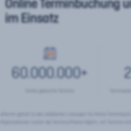
Online Terminbuchung u
im Einsatz
60.000.000
+
2
Online gebuchte Termine
Terminplan
eTermin gehört zu den etablierten Lösungen für Online Terminbu
Organisationen nutzen die Terminsoftware täglich, um Termine onl