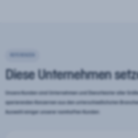
REFERENZEN
Diese Unternehmen setz
Unsere Kunden sind Unternehmen und Dienstleister aller Größe
operierenden Konzernen aus den unterschiedlichsten Branchen
Auswahl einiger unserer namhaften Kunden: