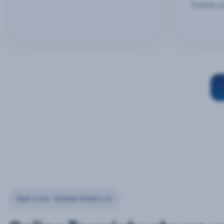
Outlook u
ÜBER 2 MIO. TERMINE MONATLICH