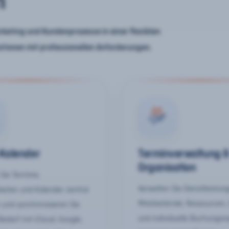
n
keting und Kundenprozesse in einer flexiblen
ationen mit professionellen Anforderungen.
-Kalender
Terminverwaltung 
Organisation
Sie Termine,
Verwalten Sie Dienstleistun
keiten und Kalender zentral
Mitarbeitende, Ressourcen,
 und synchronisieren Sie
und individuelle Buchungsr
Bedarf mit iCloud, Google,