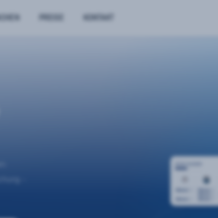
NCHEN
PREISE
KONTAKT
n.
uchung –