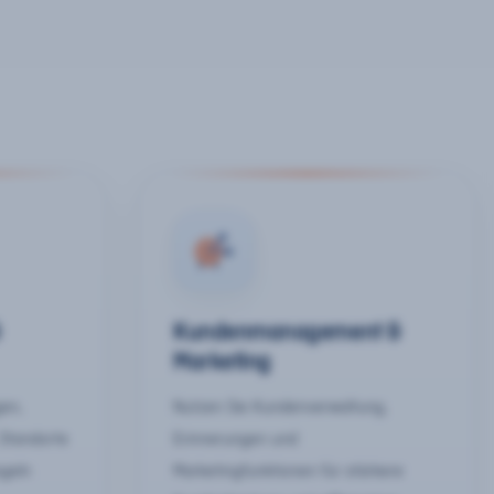
&
Kundenmanagement &
Marketing
gen,
Nutzen Sie Kundenverwaltung,
 Standorte
Erinnerungen und
egeln
Marketingfunktionen für stärkere