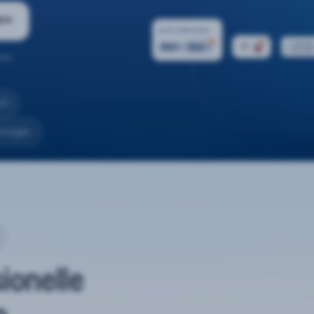
ern
ten.
nd
rtungen
sionelle