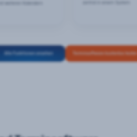
zentral in einem System.
nd weiteren Kalendern.
Alle Funktionen ansehen
Terminsoftware kostenlos teste