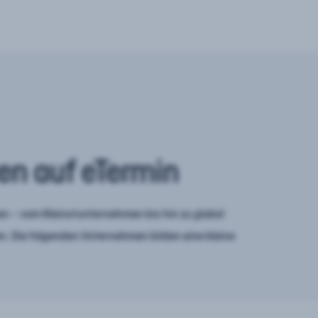
en auf eTermin
n – vom Kleinstunternehmen bis hin zu global
. Die folgenden Unternehmen bilden eine kleine