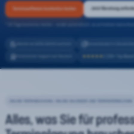
Jetzt Beratung anford
Terminsoftware kostenlos testen
* 30 Tage kostenlos testen – endet automatisch, es entstehen keine Kos
eTermin ist 100% DSGVO konform
Serverstandort in Deutschla
2.200+ Top Bewe
Persönlicher Support auf Deutsch
★★★★★
ONLINE-TERMINBUCHUNG, ONLINE-KALENDER UND TERMINVERWALTUNG
Alles, was Sie für profes