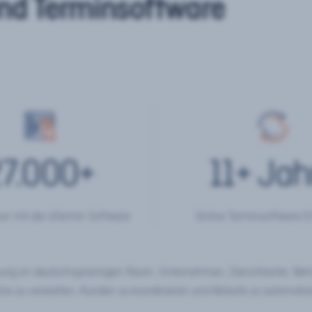
nd Terminsoftware
7.000
+
11
+ Jah
er mit der eTermin Software
Online Terminsoftware E
chung im deutschsprachigen Raum. Unternehmen, Dienstleister, Be
ine zu verwalten, Kunden zu koordinieren und Abläufe zu automatisi