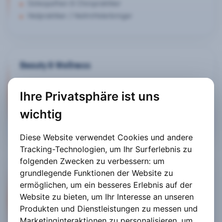
Osteopathen & Chiropraktiker
Heilpraktiker / Heilmittelerbringer
Beauty & Wellness
Friseur
Ihre Privatsphäre ist uns
Kosmetikstudio
Massage & Wellness
wichtig
Nagelstudio
Diese Website verwendet Cookies und andere
Tracking-Technologien, um Ihr Surferlebnis zu
folgenden Zwecken zu verbessern:
um
Beratung
grundlegende Funktionen der Website zu
ermöglichen
,
um ein besseres Erlebnis auf der
Unternehmensberatung
Website zu bieten
,
um Ihr Interesse an unseren
Finanzdienstleistungen
Produkten und Dienstleistungen zu messen und
Rechtsanwalt / Kanzlei
Marketinginteraktionen zu personalisieren
,
um