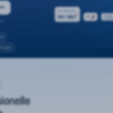
ern
ten.
nd
rtungen
sionelle