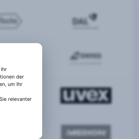
Ihr
tionen der
ten
,
um Ihr
Sie relevanter