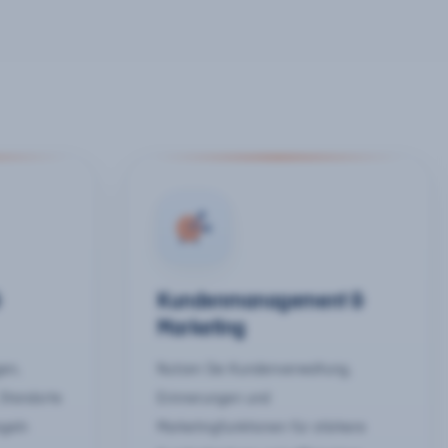
&
Kundenmanagement &
Marketing
gen,
Nutzen Sie Kundenverwaltung,
 Standorte
Erinnerungen und
egeln
Marketingfunktionen für stärkere