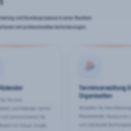
n
keting und Kundenprozesse in einer flexiblen
ationen mit professionellen Anforderungen.
-Kalender
Terminverwaltung 
Organisation
Sie Termine,
Verwalten Sie Dienstleistun
keiten und Kalender zentral
Mitarbeitende, Ressourcen,
 und synchronisieren Sie
und individuelle Buchungsr
Bedarf mit iCloud, Google,