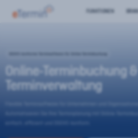
FUNKTIONEN
BRA
DSGVO-konforme Terminsoftware für Online-Terminbuchung
Online-Terminbuchung &
Terminverwaltung
Flexible Terminsoftware für Unternehmen und Organisatione
Automatisieren Sie Ihre Terminplanung mit Online-Terminb
einfach, effizient und DSGVO-konform.