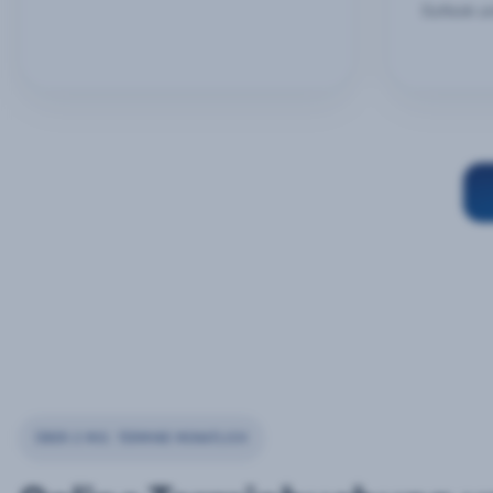
Outlook u
ÜBER 2 MIO. TERMINE MONATLICH