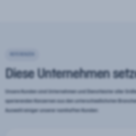
REFERENZEN
Diese Unternehmen setz
Unsere Kunden sind Unternehmen und Dienstleister aller Größe
operierenden Konzernen aus den unterschiedlichsten Branchen
Auswahl einiger unserer namhaften Kunden: