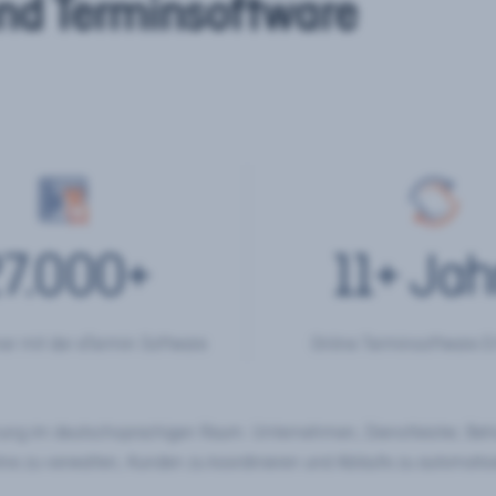
nd Terminsoftware
7.000
+
11
+ Jah
er mit der eTermin Software
Online Terminsoftware E
chung im deutschsprachigen Raum. Unternehmen, Dienstleister, Be
ine zu verwalten, Kunden zu koordinieren und Abläufe zu automatisi