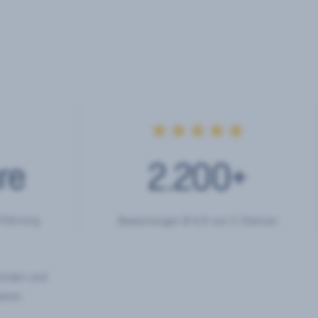
★★★★★
re
2.200
+
rfahrung
Bewertungen Ø 4,9 von 5 Sternen
hörden und
eren.