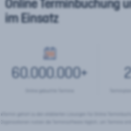
Online Terminbuchung u
im Einsatz
60.000.000
+
2
Online gebuchte Termine
Terminplan
eTermin gehört zu den etablierten Lösungen für Online Terminbu
Organisationen nutzen die Terminsoftware täglich, um Termine onl