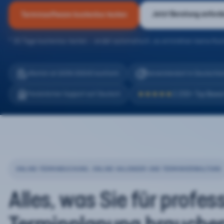
Jetzt Beratung anford
Terminsoftware kostenlos testen
* 30 Tage kostenlos testen – endet automatisch, es entstehen keine Kos
eTermin ist 100% DSGVO konform
Serverstandort in Deutschla
2.200+ Top Bewe
Persönlicher Support auf Deutsch
★★★★★
ONLINE-TERMINBUCHUNG, ONLINE-KALENDER UND TERMINVERWALTUNG
Alles, was Sie für profes