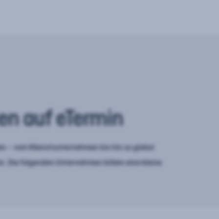
en auf eTermin
n – vom Kleinstunternehmen bis hin zu global
. Die folgenden Unternehmen bilden eine kleine