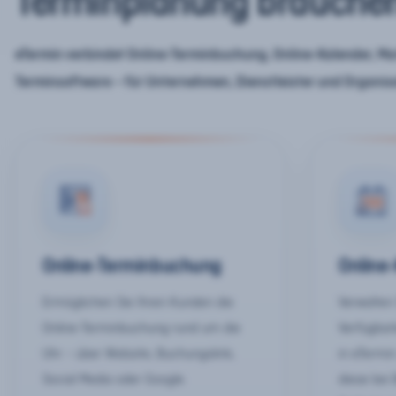
Terminplanung brauche
eTermin verbindet Online-Terminbuchung, Online-Kalender, Mar
Terminsoftware – für Unternehmen, Dienstleister und Organis
Online-Terminbuchung
Online
Ermöglichen Sie Ihren Kunden die
Verwalten 
Online-Terminbuchung rund um die
Verfügbar
Uhr – über Website, Buchungslink,
in eTermin
Social Media oder Google.
diese bei 