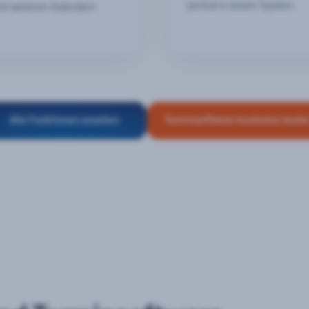
zentral in einem System.
nd weiteren Kalendern.
Alle Funktionen ansehen
Terminsoftware kostenlos teste