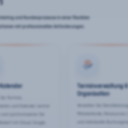
n
keting und Kundenprozesse in einer flexiblen
ationen mit professionellen Anforderungen.
-Kalender
Terminverwaltung 
Organisation
Sie Termine,
Verwalten Sie Dienstleistun
keiten und Kalender zentral
Mitarbeitende, Ressourcen,
 und synchronisieren Sie
und individuelle Buchungsr
Bedarf mit iCloud, Google,