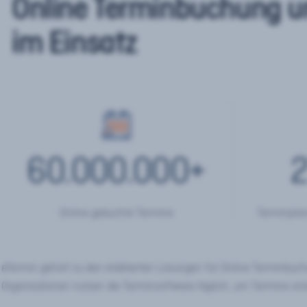
Online Terminbuchung u
im Einsatz
60.000.000
+
2
Online gebuchte Termine
Terminplan
eTermin gehört zu den etablierten Lösungen für Online Terminbu
Organisationen nutzen die Terminsoftware täglich, um Termine onl