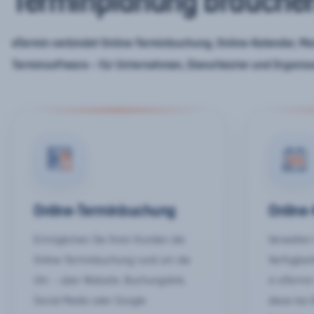
Terminplanung brauche
eTermin verbindet Online-Terminbuchung, Online-Kalender, Mar
Terminsoftware – für Unternehmen, Dienstleister und Organis
Online-Terminbuchung
Online
Ermöglichen Sie Ihren Kunden die
Verwalten 
Online-Terminbuchung rund um die
Verfügbar
Uhr – über Website, Buchungslink,
in eTermin
Social Media oder Google.
diese bei 