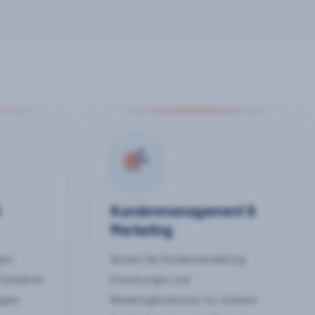
&
Kundenmanagement &
Marketing
gen,
Nutzen Sie Kundenverwaltung,
 Standorte
Erinnerungen und
egeln
Marketingfunktionen für stärkere