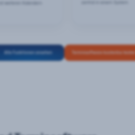
zentral in einem System.
nd weiteren Kalendern.
Alle Funktionen ansehen
Terminsoftware kostenlos teste