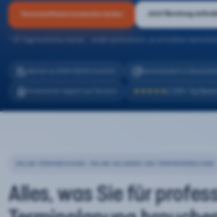
Jetzt Beratung anford
Terminsoftware kostenlos testen
* 30 Tage kostenlos testen – endet automatisch, es entstehen keine Kos
eTermin ist 100% DSGVO konform
Serverstandort in Deutschla
2.200+ Top Bewe
Persönlicher Support auf Deutsch
★★★★★
ONLINE-TERMINBUCHUNG, ONLINE-KALENDER UND TERMINVERWALTUNG
Alles, was Sie für profes