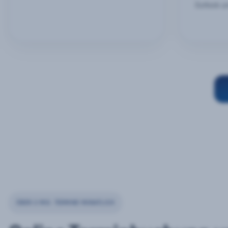
Outlook u
ÜBER 2 MIO. TERMINE MONATLICH