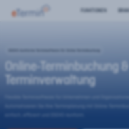
FUNKTIONEN
BRA
DSGVO-konforme Terminsoftware für Online-Terminbuchung
Online-Terminbuchung &
Terminverwaltung
Flexible Terminsoftware für Unternehmen und Organisatione
Automatisieren Sie Ihre Terminplanung mit Online-Terminb
einfach, effizient und DSGVO-konform.