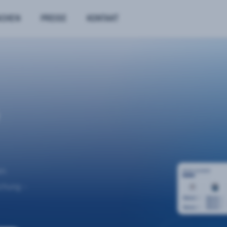
NCHEN
PREISE
KONTAKT
n.
uchung –