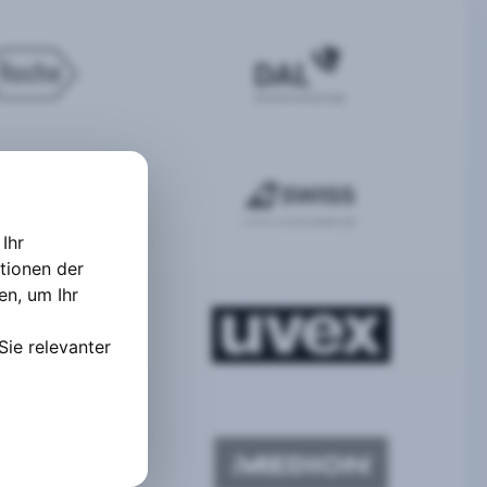
Ihr
tionen der
ten
,
um Ihr
Sie relevanter