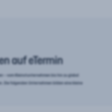
en auf eTermin
n – vom Kleinstunternehmen bis hin zu global
. Die folgenden Unternehmen bilden eine kleine