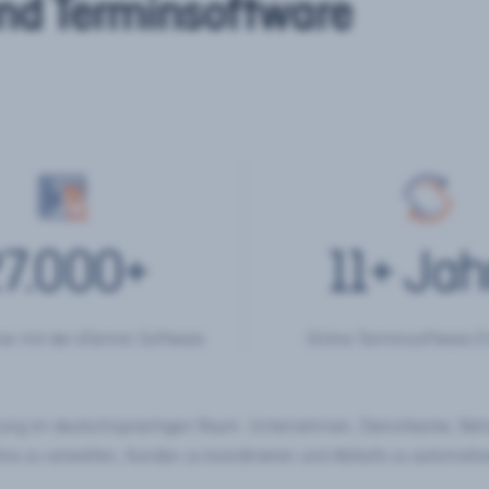
nd Terminsoftware
7.000
+
11
+ Jah
er mit der eTermin Software
Online Terminsoftware E
chung im deutschsprachigen Raum. Unternehmen, Dienstleister, Be
ine zu verwalten, Kunden zu koordinieren und Abläufe zu automatisi