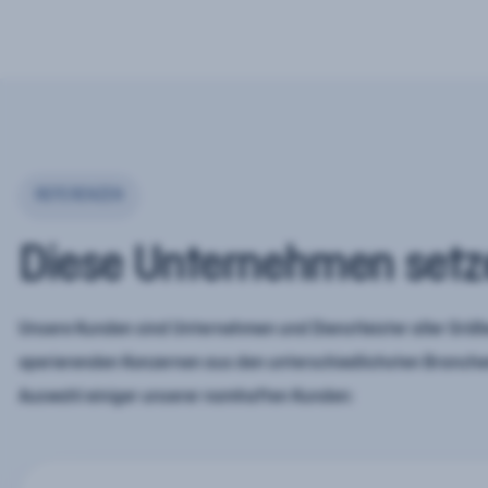
REFERENZEN
Diese Unternehmen setz
Unsere Kunden sind Unternehmen und Dienstleister aller Größe
operierenden Konzernen aus den unterschiedlichsten Branchen
Auswahl einiger unserer namhaften Kunden: