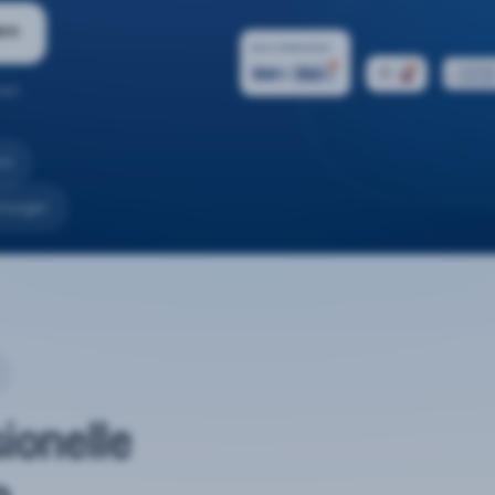
ern
ten.
nd
rtungen
sionelle