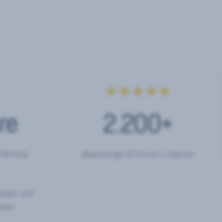
★★★★★
re
2.200
+
rfahrung
Bewertungen Ø 4,9 von 5 Sternen
hörden und
eren.