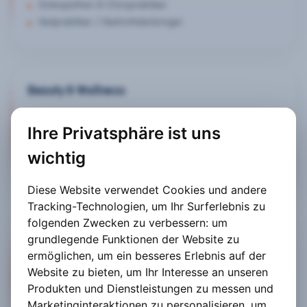
Osteopathen & Chiropraktiker
Heilpraktiker / Heilmittelerbringer
Beauty & Wellness
Friseur
Ihre Privatsphäre ist uns
Kosmetikstudio
Massage & Wellness
wichtig
Nagelstudio
Diese Website verwendet Cookies und andere
Tracking-Technologien, um Ihr Surferlebnis zu
folgenden Zwecken zu verbessern:
um
Beratung
grundlegende Funktionen der Website zu
ermöglichen
,
um ein besseres Erlebnis auf der
Unternehmensberatung
Website zu bieten
,
um Ihr Interesse an unseren
Finanzdienstleistungen
Produkten und Dienstleistungen zu messen und
Rechtsanwalt / Kanzlei
Marketinginteraktionen zu personalisieren
,
um