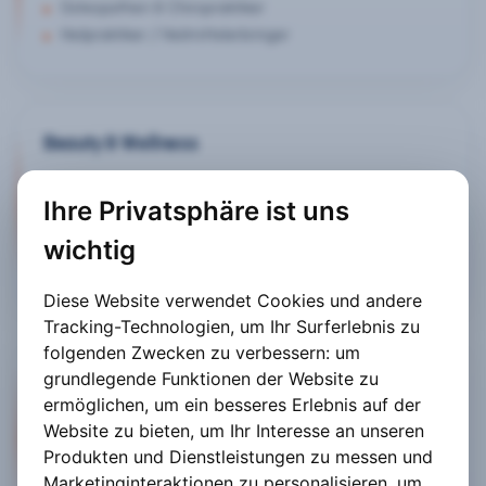
Osteopathen & Chiropraktiker
Heilpraktiker / Heilmittelerbringer
Beauty & Wellness
Friseur
Ihre Privatsphäre ist uns
Kosmetikstudio
Massage & Wellness
wichtig
Nagelstudio
Diese Website verwendet Cookies und andere
Tracking-Technologien, um Ihr Surferlebnis zu
folgenden Zwecken zu verbessern:
um
Beratung
grundlegende Funktionen der Website zu
ermöglichen
,
um ein besseres Erlebnis auf der
Unternehmensberatung
Website zu bieten
,
um Ihr Interesse an unseren
Finanzdienstleistungen
Produkten und Dienstleistungen zu messen und
Rechtsanwalt / Kanzlei
Marketinginteraktionen zu personalisieren
,
um