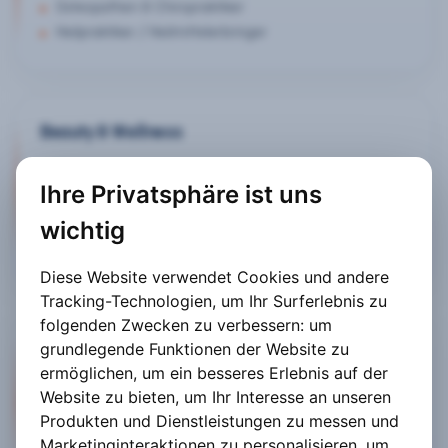
Osteopathen & Chiropraktiker
Heilpraktiker / Heilmittelerbringer
Beauty & Wellness
Friseur
Ihre Privatsphäre ist uns
Kosmetikstudio
Massage & Wellness
wichtig
Nagelstudio
Diese Website verwendet Cookies und andere
Tracking-Technologien, um Ihr Surferlebnis zu
folgenden Zwecken zu verbessern:
um
Beratung
grundlegende Funktionen der Website zu
ermöglichen
,
um ein besseres Erlebnis auf der
Unternehmensberatung
Website zu bieten
,
um Ihr Interesse an unseren
Finanzdienstleistungen
Produkten und Dienstleistungen zu messen und
Rechtsanwalt / Kanzlei
Marketinginteraktionen zu personalisieren
,
um