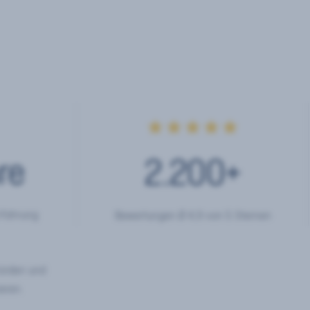
★★★★★
re
2.200
+
rfahrung
Bewertungen Ø 4,9 von 5 Sternen
hörden und
eren.