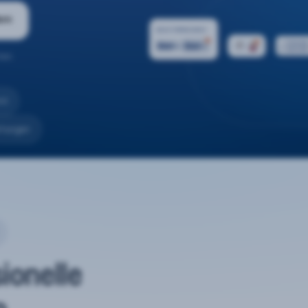
ern
ten.
nd
rtungen
sionelle