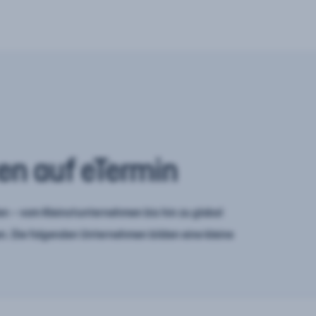
en auf eTermin
n – vom Kleinstunternehmen bis hin zu global
. Die folgenden Unternehmen bilden eine kleine