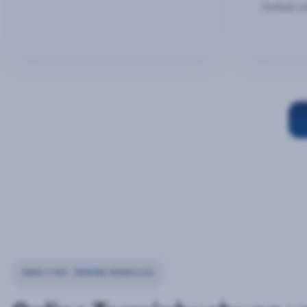
Outlook u
ÜBER 2 MIO. TERMINE MONATLICH