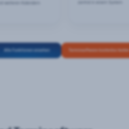
zentral in einem System.
nd weiteren Kalendern.
Alle Funktionen ansehen
Terminsoftware kostenlos teste