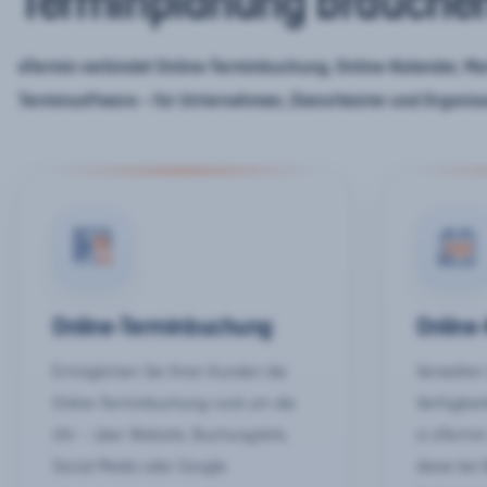
Terminplanung brauche
eTermin verbindet Online-Terminbuchung, Online-Kalender, Mar
Terminsoftware – für Unternehmen, Dienstleister und Organis
Online-Terminbuchung
Online
Ermöglichen Sie Ihren Kunden die
Verwalten 
Online-Terminbuchung rund um die
Verfügbar
Uhr – über Website, Buchungslink,
in eTermin
Social Media oder Google.
diese bei 