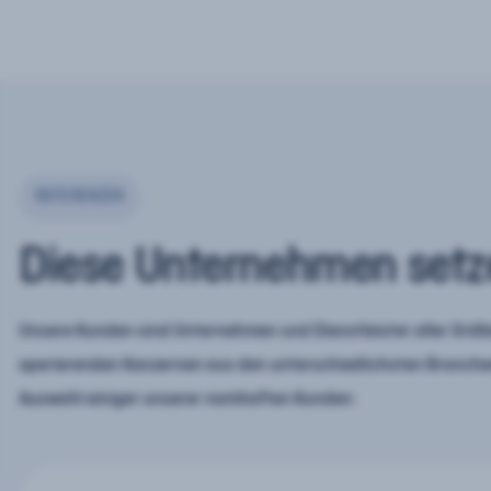
REFERENZEN
Diese Unternehmen setz
Unsere Kunden sind Unternehmen und Dienstleister aller Größe
operierenden Konzernen aus den unterschiedlichsten Branchen
Auswahl einiger unserer namhaften Kunden: