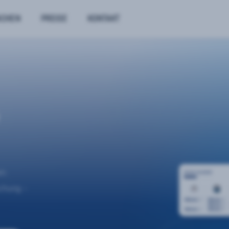
NCHEN
PREISE
KONTAKT
n.
uchung –