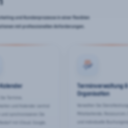
n
keting und Kundenprozesse in einer flexiblen
ationen mit professionellen Anforderungen.
-Kalender
Terminverwaltung 
Organisation
Sie Termine,
Verwalten Sie Dienstleistun
keiten und Kalender zentral
Mitarbeitende, Ressourcen,
 und synchronisieren Sie
und individuelle Buchungsr
Bedarf mit iCloud, Google,