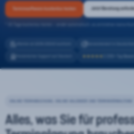
Jetzt Beratung anford
Terminsoftware kostenlos testen
* 30 Tage kostenlos testen – endet automatisch, es entstehen keine Kos
eTermin ist 100% DSGVO konform
Serverstandort in Deutschla
2.200+ Top Bewe
Persönlicher Support auf Deutsch
★★★★★
ONLINE-TERMINBUCHUNG, ONLINE-KALENDER UND TERMINVERWALTUNG
Alles, was Sie für profes