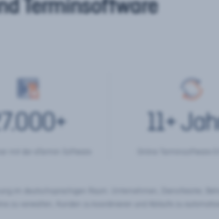
nd Terminsoftware
7.000
+
11
+ Jah
er mit der eTermin Software
Online Terminsoftware E
chung im deutschsprachigen Raum. Unternehmen, Dienstleister, Be
ine zu verwalten, Kunden zu koordinieren und Abläufe zu automatisi