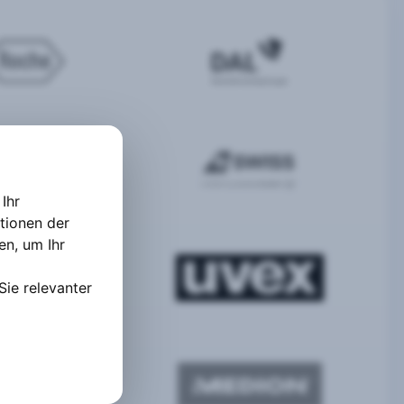
Ihr
tionen der
ten
,
um Ihr
Sie relevanter