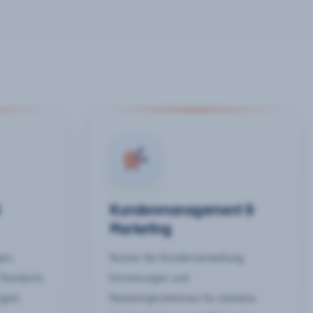
&
Kundenmanagement &
Marketing
gen,
Nutzen Sie Kundenverwaltung,
 Standorte
Erinnerungen und
egeln
Marketingfunktionen für stärkere