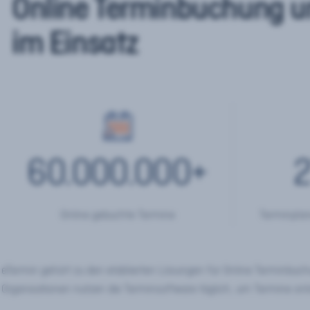
Online Terminbuchung u
im Einsatz
60.000.000
+
2
Online gebuchte Termine
Terminplan
eTermin gehört zu den etablierten Lösungen für Online Terminbu
Organisationen nutzen die Terminsoftware täglich, um Termine onl