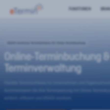
FUNKTIONEN
BRA
DSGVO-konforme Terminsoftware für Online-Terminbuchung
Online-Terminbuchung &
Terminverwaltung
Flexible Terminsoftware für Unternehmen und Organisatione
Automatisieren Sie Ihre Terminplanung mit Online-Terminb
einfach, effizient und DSGVO-konform.