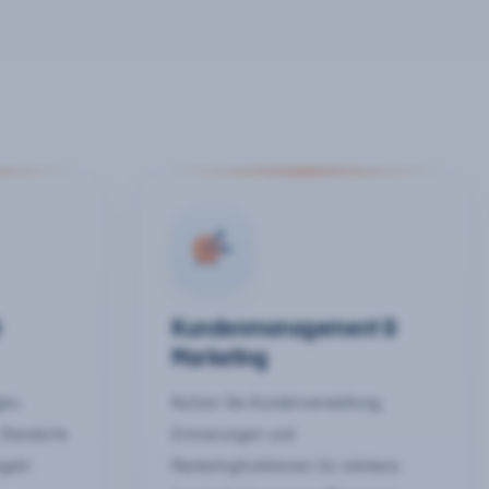
&
Kundenmanagement &
Marketing
gen,
Nutzen Sie Kundenverwaltung,
 Standorte
Erinnerungen und
egeln
Marketingfunktionen für stärkere