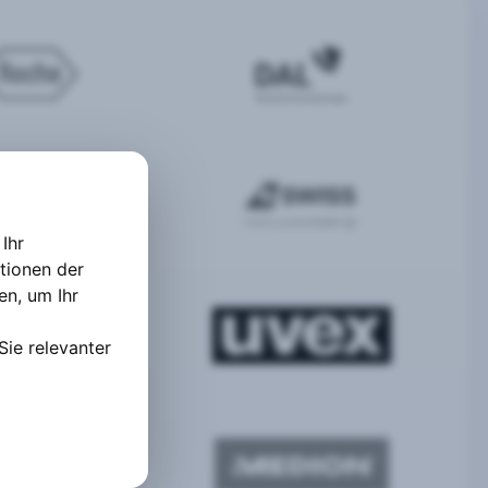
Ihr
tionen der
ten
,
um Ihr
Sie relevanter