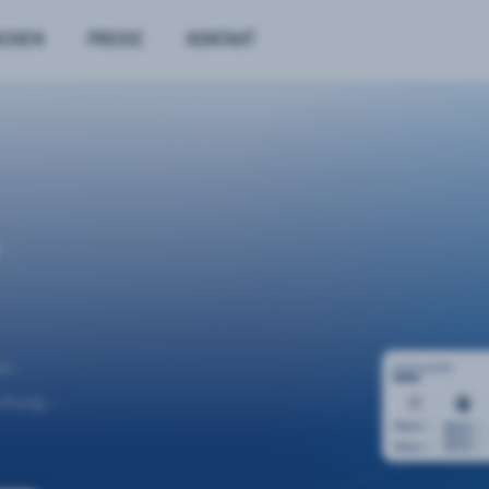
NCHEN
PREISE
KONTAKT
n.
uchung –