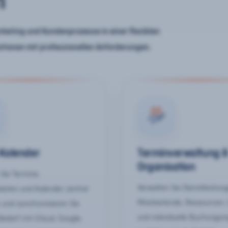
n
keting und Kundenprozesse in einer flexiblen
ationen mit professionellen Anforderungen.
-Kalender
Terminverwaltung 
Organisation
Sie Termine,
Verwalten Sie Dienstleistun
keiten und Kalender zentral
Mitarbeitende, Ressourcen,
 und synchronisieren Sie
und individuelle Buchungsr
Bedarf mit iCloud, Google,