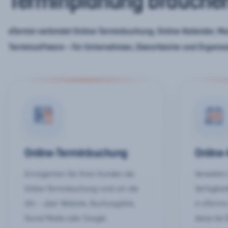
Terminplanung brauche
eTermin verbindet Online-Terminbuchung, Online-Kalender, Mar
Terminsoftware – für Unternehmen, Dienstleister und Organis
Online-Terminbuchung
Online
Ermöglichen Sie Ihren Kunden die
Verwalten 
Online-Terminbuchung rund um die
Verfügbar
Uhr – über Website, Buchungslink,
in eTermin
Social Media oder Google.
diese bei 