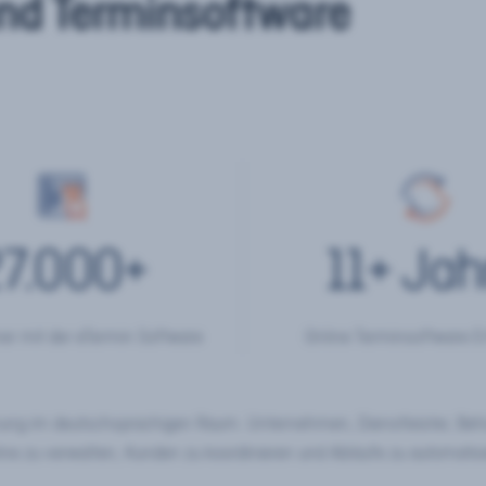
nd Terminsoftware
7.000
+
11
+ Jah
er mit der eTermin Software
Online Terminsoftware E
chung im deutschsprachigen Raum. Unternehmen, Dienstleister, Be
ine zu verwalten, Kunden zu koordinieren und Abläufe zu automatisi