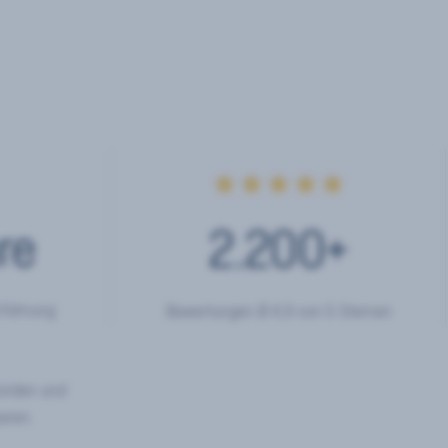
★★★★★
re
2.200
+
rfahrung
Bewertungen Ø 4,9 von 5 Sternen
hörden und
eren.