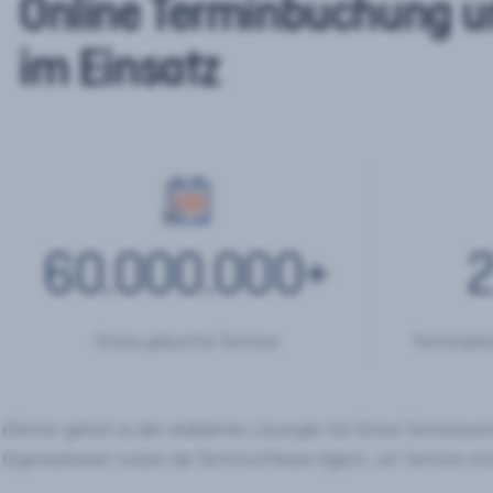
Online Terminbuchung u
im Einsatz
60.000.000
+
2
Online gebuchte Termine
Terminplan
eTermin gehört zu den etablierten Lösungen für Online Terminbu
Organisationen nutzen die Terminsoftware täglich, um Termine onl