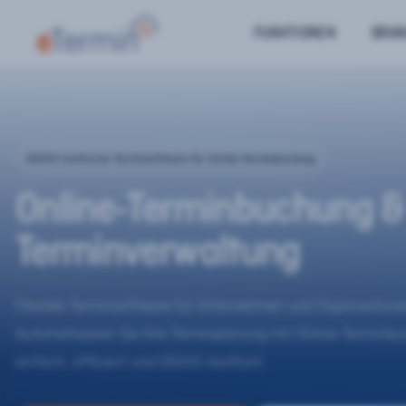
FUNKTIONEN
BRA
DSGVO-konforme Terminsoftware für Online-Terminbuchung
Online-Terminbuchung &
Terminverwaltung
Flexible Terminsoftware für Unternehmen und Organisatione
Automatisieren Sie Ihre Terminplanung mit Online-Terminb
einfach, effizient und DSGVO-konform.