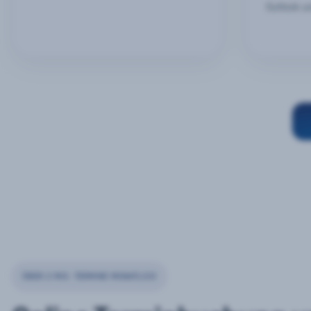
Outlook u
ÜBER 2 MIO. TERMINE MONATLICH