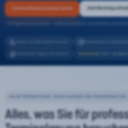
Jetzt Beratung anford
Terminsoftware kostenlos testen
* 30 Tage kostenlos testen – endet automatisch, es entstehen keine Kos
eTermin ist 100% DSGVO konform
Serverstandort in Deutschla
2.200+ Top Bewe
Persönlicher Support auf Deutsch
★★★★★
ONLINE-TERMINBUCHUNG, ONLINE-KALENDER UND TERMINVERWALTUNG
Alles, was Sie für profes