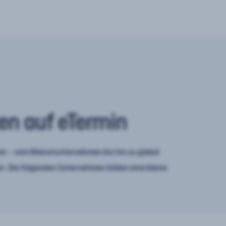
en auf eTermin
n – vom Kleinstunternehmen bis hin zu global
. Die folgenden Unternehmen bilden eine kleine