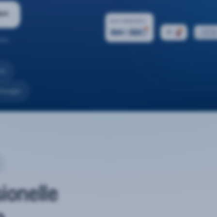
ern
ten.
nd
rtungen
sionelle