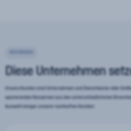
REFERENZEN
Diese Unternehmen setz
Unsere Kunden sind Unternehmen und Dienstleister aller Größe
operierenden Konzernen aus den unterschiedlichsten Branchen
Auswahl einiger unserer namhaften Kunden: