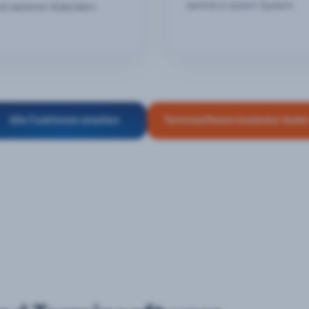
zentral in einem System.
nd weiteren Kalendern.
Alle Funktionen ansehen
Terminsoftware kostenlos teste