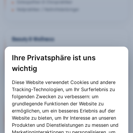
Osteopathen & Chiropraktiker
Heilpraktiker / Heilmittelerbringer
Beauty & Wellness
Friseur
Ihre Privatsphäre ist uns
Kosmetikstudio
Massage & Wellness
wichtig
Nagelstudio
Diese Website verwendet Cookies und andere
Tracking-Technologien, um Ihr Surferlebnis zu
folgenden Zwecken zu verbessern:
um
Beratung
grundlegende Funktionen der Website zu
ermöglichen
,
um ein besseres Erlebnis auf der
Unternehmensberatung
Website zu bieten
,
um Ihr Interesse an unseren
Finanzdienstleistungen
Produkten und Dienstleistungen zu messen und
Rechtsanwalt / Kanzlei
Marketinginteraktionen zu personalisieren
,
um