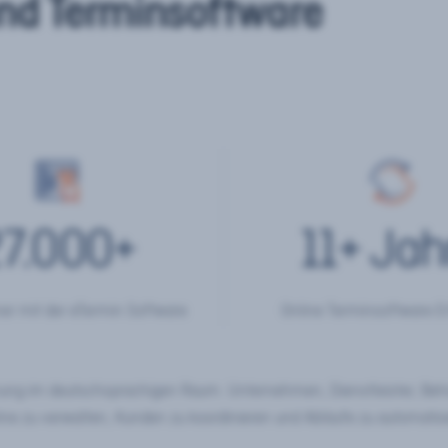
nd Terminsoftware
7.000
+
11
+ Jah
er mit der eTermin Software
Online Terminsoftware E
chung im deutschsprachigen Raum. Unternehmen, Dienstleister, Be
ine zu verwalten, Kunden zu koordinieren und Abläufe zu automatisi