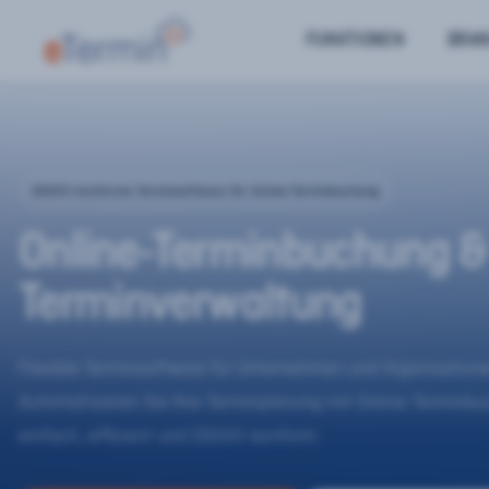
FUNKTIONEN
BRA
DSGVO-konforme Terminsoftware für Online-Terminbuchung
Online-Terminbuchung &
Terminverwaltung
Flexible Terminsoftware für Unternehmen und Organisatione
Automatisieren Sie Ihre Terminplanung mit Online-Terminb
einfach, effizient und DSGVO-konform.