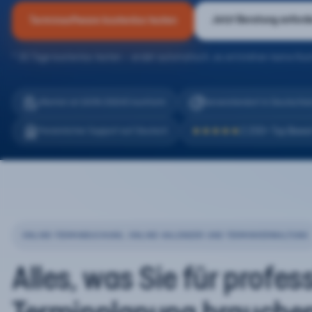
Jetzt Beratung anford
Terminsoftware kostenlos testen
* 30 Tage kostenlos testen – endet automatisch, es entstehen keine Kos
eTermin ist 100% DSGVO konform
Serverstandort in Deutschla
2.200+ Top Bewe
Persönlicher Support auf Deutsch
★★★★★
ONLINE-TERMINBUCHUNG, ONLINE-KALENDER UND TERMINVERWALTUNG
Alles, was Sie für profes