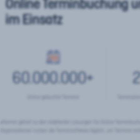
Online Terminbuchung u
im Einsatz
60.000.000
+
2
Online gebuchte Termine
Terminplan
eTermin gehört zu den etablierten Lösungen für Online Terminbu
Organisationen nutzen die Terminsoftware täglich, um Termine onl