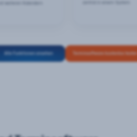
zentral in einem System.
nd weiteren Kalendern.
Alle Funktionen ansehen
Terminsoftware kostenlos teste