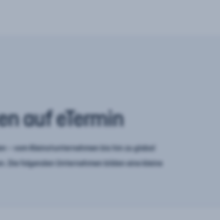
en auf eTermin
n – vom Kleinstunternehmen bis hin zu global
. Die folgenden Unternehmen bilden eine kleine