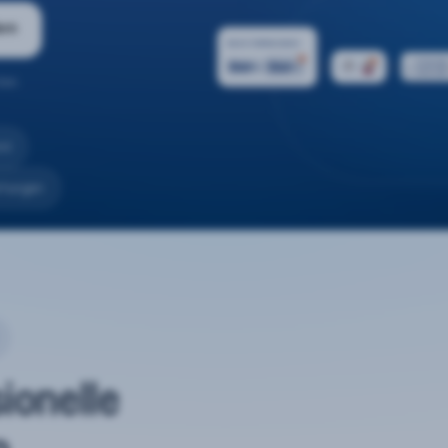
ern
ten.
nd
rtungen
sionelle