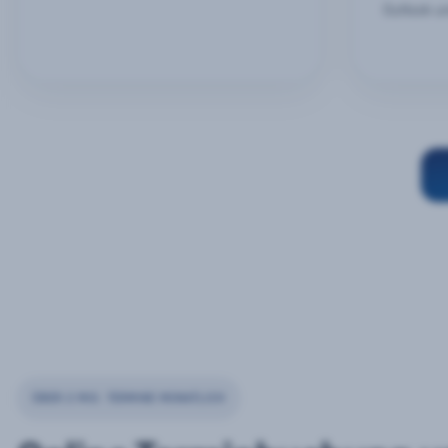
Outlook u
ÜBER 2 MIO. TERMINE MONATLICH