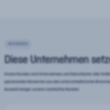
REFERENZEN
Diese Unternehmen setz
Unsere Kunden sind Unternehmen und Dienstleister aller Größe
operierenden Konzernen aus den unterschiedlichsten Branchen
Auswahl einiger unserer namhaften Kunden: