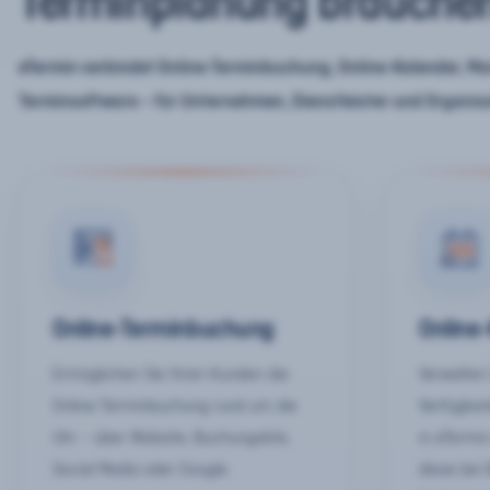
Terminplanung brauche
eTermin verbindet Online-Terminbuchung, Online-Kalender, Mar
Terminsoftware – für Unternehmen, Dienstleister und Organis
Online-Terminbuchung
Online
Ermöglichen Sie Ihren Kunden die
Verwalten 
Online-Terminbuchung rund um die
Verfügbar
Uhr – über Website, Buchungslink,
in eTermin
Social Media oder Google.
diese bei 