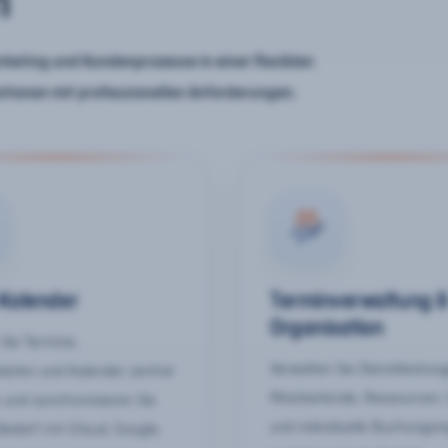
n
keting und Kundenprozesse in einer flexiblen
ationen mit professionellen Anforderungen.
-Kalender
Terminverwaltung 
Organisation
Sie Termine,
Verwalten Sie Dienstleistun
keiten und Kalender zentral
Mitarbeitende, Ressourcen,
 und synchronisieren Sie
und individuelle Buchungsr
Bedarf mit iCloud, Google,