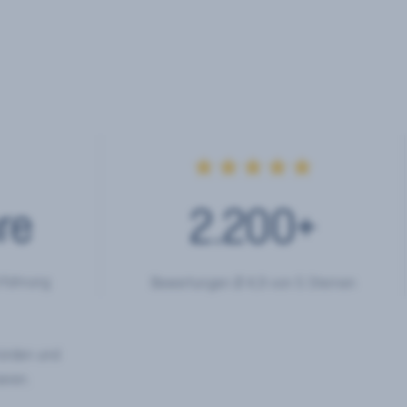
★★★★★
re
2.200
+
rfahrung
Bewertungen Ø 4,9 von 5 Sternen
hörden und
eren.