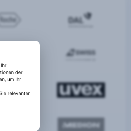
Ihr
tionen der
ten
,
um Ihr
Sie relevanter