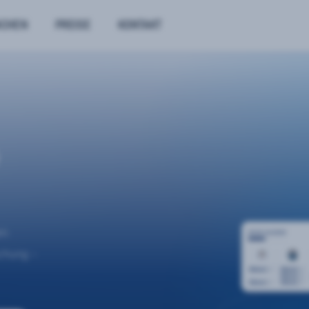
NCHEN
PREISE
KONTAKT
n.
uchung –