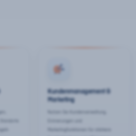
&
Kundenmanagement &
Marketing
gen,
Nutzen Sie Kundenverwaltung,
 Standorte
Erinnerungen und
egeln
Marketingfunktionen für stärkere