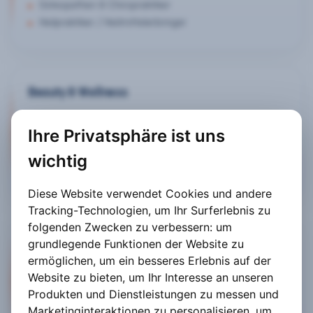
Osteopathen & Chiropraktiker
Heilpraktiker / Heilmittelerbringer
Beauty & Wellness
Friseur
Ihre Privatsphäre ist uns
Kosmetikstudio
Massage & Wellness
wichtig
Nagelstudio
Diese Website verwendet Cookies und andere
Tracking-Technologien, um Ihr Surferlebnis zu
folgenden Zwecken zu verbessern:
um
Beratung
grundlegende Funktionen der Website zu
ermöglichen
,
um ein besseres Erlebnis auf der
Unternehmensberatung
Website zu bieten
,
um Ihr Interesse an unseren
Finanzdienstleistungen
Produkten und Dienstleistungen zu messen und
Rechtsanwalt / Kanzlei
Marketinginteraktionen zu personalisieren
,
um