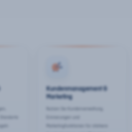
&
Kundenmanagement &
Marketing
gen,
Nutzen Sie Kundenverwaltung,
 Standorte
Erinnerungen und
egeln
Marketingfunktionen für stärkere