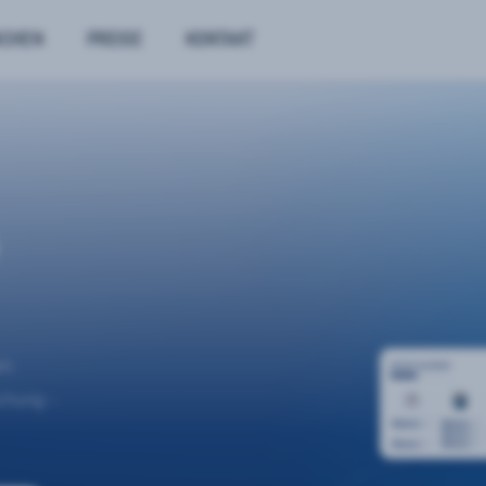
NCHEN
PREISE
KONTAKT
n.
uchung –