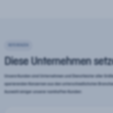
REFERENZEN
Diese Unternehmen setz
Unsere Kunden sind Unternehmen und Dienstleister aller Größe
operierenden Konzernen aus den unterschiedlichsten Branchen
Auswahl einiger unserer namhaften Kunden: