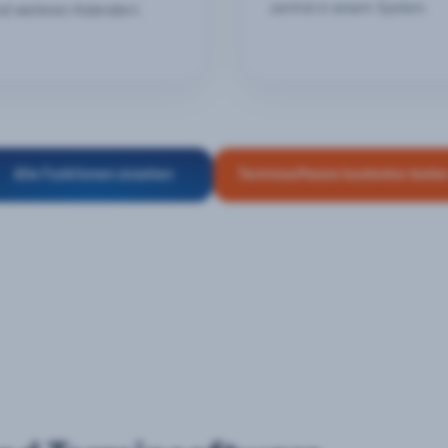
zentral in einem System.
nd weiteren Kalendern.
Alle Funktionen ansehen
Terminsoftware kostenlos teste