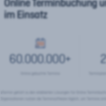
Online Terminbuchung u
im Einsatz
60.000.000
+
2
Online gebuchte Termine
Terminplan
eTermin gehört zu den etablierten Lösungen für Online Terminbu
Organisationen nutzen die Terminsoftware täglich, um Termine onl