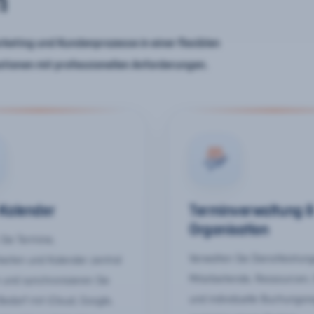
n
keting und Kundenprozesse in einer flexiblen
ationen mit professionellen Anforderungen.
-Kalender
Terminverwaltung 
Organisation
Sie Termine,
Verwalten Sie Dienstleistun
keiten und Kalender zentral
Mitarbeitende, Ressourcen,
 und synchronisieren Sie
und individuelle Buchungsr
Bedarf mit iCloud, Google,