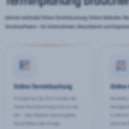
Terminplanung brauche
eTermin verbindet Online-Terminbuchung, Online-Kalender, Mar
Terminsoftware – für Unternehmen, Dienstleister und Organis
Online-Terminbuchung
Online
Ermöglichen Sie Ihren Kunden die
Verwalten 
Online-Terminbuchung rund um die
Verfügbar
Uhr – über Website, Buchungslink,
in eTermin
Social Media oder Google.
diese bei 