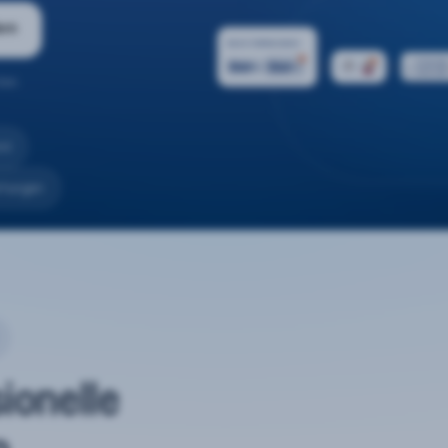
ern
ten.
nd
rtungen
sionelle