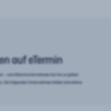
en auf eTermin
n – vom Kleinstunternehmen bis hin zu global
. Die folgenden Unternehmen bilden eine kleine