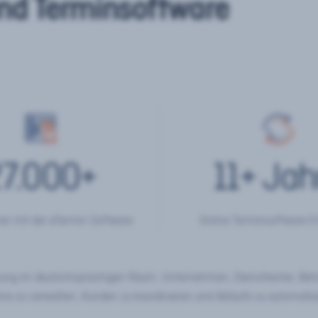
nd Terminsoftware
7.000
+
11
+ Jah
er mit der eTermin Software
Online Terminsoftware E
chung im deutschsprachigen Raum. Unternehmen, Dienstleister, Be
ine zu verwalten, Kunden zu koordinieren und Abläufe zu automatisi