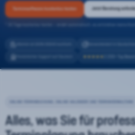
Jetzt Beratung anford
Terminsoftware kostenlos testen
* 30 Tage kostenlos testen – endet automatisch, es entstehen keine Kos
eTermin ist 100% DSGVO konform
Serverstandort in Deutschla
2.200+ Top Bewe
Persönlicher Support auf Deutsch
★★★★★
ONLINE-TERMINBUCHUNG, ONLINE-KALENDER UND TERMINVERWALTUNG
Alles, was Sie für profes