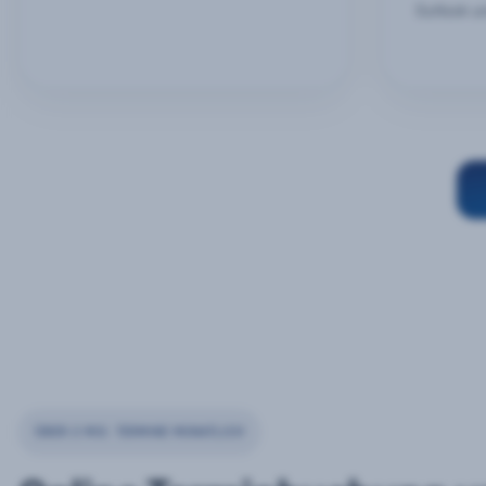
Outlook u
ÜBER 2 MIO. TERMINE MONATLICH