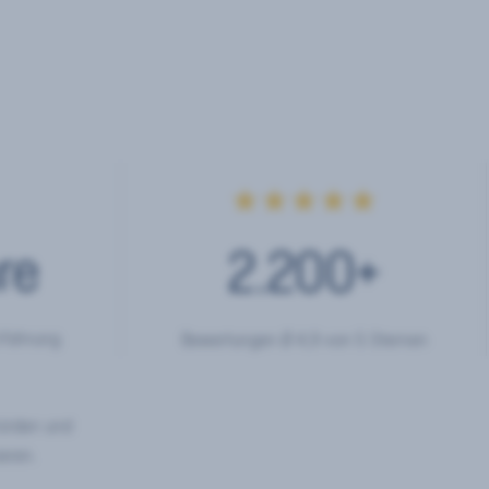
★★★★★
re
2.200
+
rfahrung
Bewertungen Ø 4,9 von 5 Sternen
hörden und
eren.