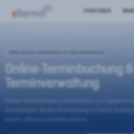
FUNKTIONEN
BRA
DSGVO-konforme Terminsoftware für Online-Terminbuchung
Online-Terminbuchung &
Terminverwaltung
Flexible Terminsoftware für Unternehmen und Organisatione
Automatisieren Sie Ihre Terminplanung mit Online-Terminb
einfach, effizient und DSGVO-konform.