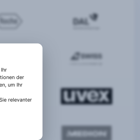
Ihr
tionen der
ten
,
um Ihr
Sie relevanter