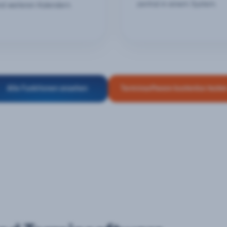
zentral in einem System.
nd weiteren Kalendern.
Alle Funktionen ansehen
Terminsoftware kostenlos teste