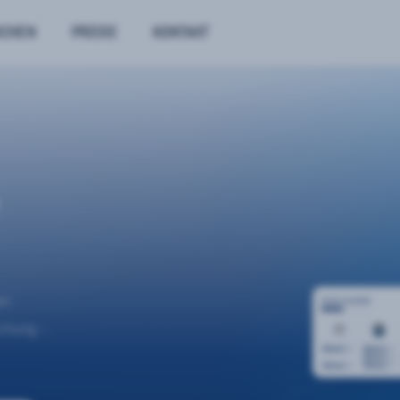
NCHEN
PREISE
KONTAKT
n.
uchung –