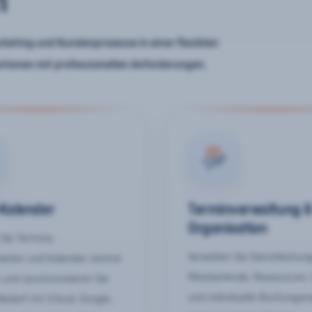
n
keting und Kundenprozesse in einer flexiblen
ationen mit professionellen Anforderungen.
-Kalender
Terminverwaltung 
Organisation
Sie Termine,
Verwalten Sie Dienstleistun
keiten und Kalender zentral
Mitarbeitende, Ressourcen,
 und synchronisieren Sie
und individuelle Buchungsr
Bedarf mit iCloud, Google,