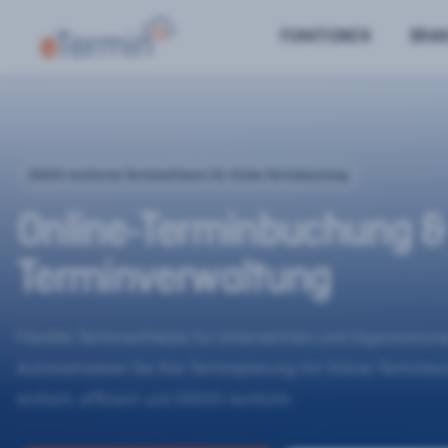
FUNKTIONEN
BRA
DSGVO-konforme Terminsoftware für Online-Terminbuchung
Online-Terminbuchung &
Terminverwaltung
Flexible Terminsoftware für Unternehmen und Organisatione
Automatisieren Sie Ihre Terminplanung mit Online-Terminb
einfach, effizient und DSGVO-konform.