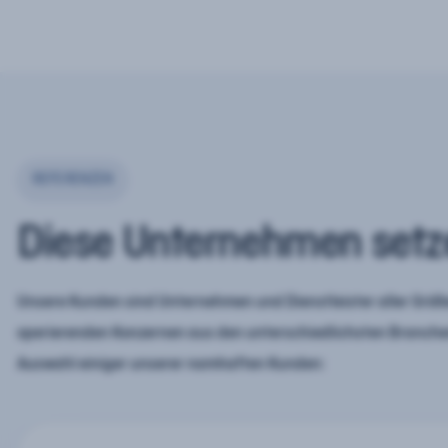
REFERENZEN
Diese Unternehmen setz
Unsere Kunden sind Unternehmen und Dienstleister aller Größe
operierenden Konzernen aus den unterschiedlichsten Branchen
Auswahl einiger unserer namhaften Kunden: