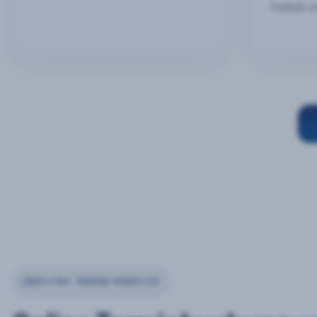
Outlook u
ÜBER 2 MIO. TERMINE MONATLICH