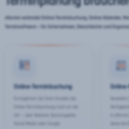
Terminplanung brauche
eTermin verbindet Online-Terminbuchung, Online-Kalender, Mar
Terminsoftware – für Unternehmen, Dienstleister und Organis
Online-Terminbuchung
Online
Ermöglichen Sie Ihren Kunden die
Verwalten 
Online-Terminbuchung rund um die
Verfügbar
Uhr – über Website, Buchungslink,
in eTermin
Social Media oder Google.
diese bei 