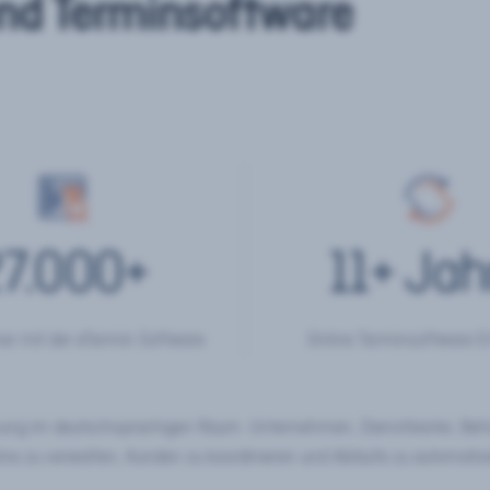
nd Terminsoftware
7.000
+
11
+ Jah
er mit der eTermin Software
Online Terminsoftware E
chung im deutschsprachigen Raum. Unternehmen, Dienstleister, Be
ine zu verwalten, Kunden zu koordinieren und Abläufe zu automatisi