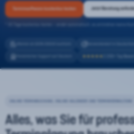
Jetzt Beratung anford
Terminsoftware kostenlos testen
* 30 Tage kostenlos testen – endet automatisch, es entstehen keine Kos
eTermin ist 100% DSGVO konform
Serverstandort in Deutschla
2.200+ Top Bewe
Persönlicher Support auf Deutsch
★★★★★
ONLINE-TERMINBUCHUNG, ONLINE-KALENDER UND TERMINVERWALTUNG
Alles, was Sie für profes