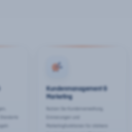
&
Kundenmanagement &
Marketing
gen,
Nutzen Sie Kundenverwaltung,
 Standorte
Erinnerungen und
egeln
Marketingfunktionen für stärkere