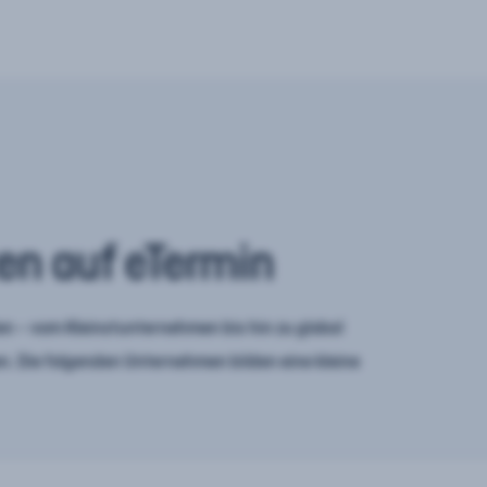
en auf eTermin
n – vom Kleinstunternehmen bis hin zu global
. Die folgenden Unternehmen bilden eine kleine