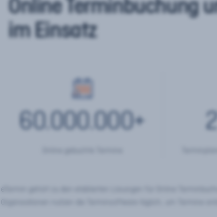
Online Terminbuchung u
im Einsatz
60.000.000
+
2
Online gebuchte Termine
Terminplan
eTermin gehört zu den etablierten Lösungen für Online Terminbu
Organisationen nutzen die Terminsoftware täglich, um Termine onl