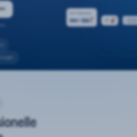
ern
ten.
nd
rtungen
sionelle