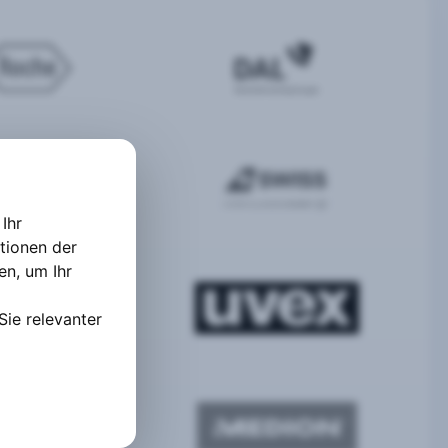
Ihr
tionen der
ten
,
um Ihr
Sie relevanter