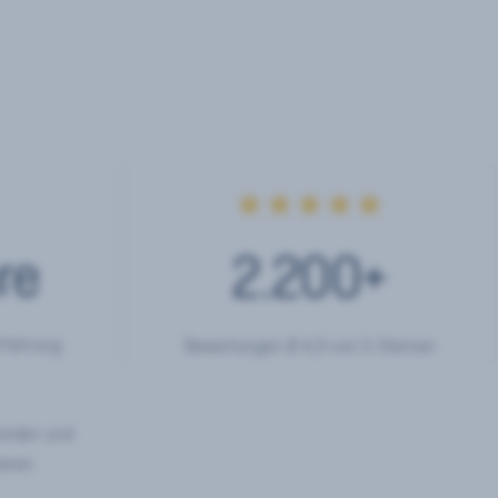
★★★★★
re
2.200
+
rfahrung
Bewertungen Ø 4,9 von 5 Sternen
hörden und
eren.