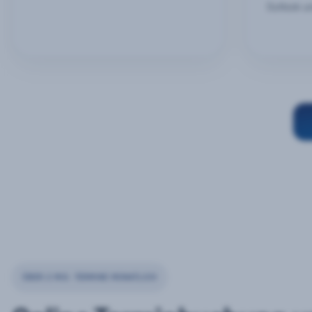
Outlook u
ÜBER 2 MIO. TERMINE MONATLICH