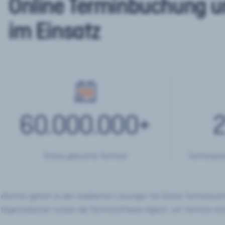
Online Terminbuchung u
im Einsatz
60.000.000
+
2
Online gebuchte Termine
Terminplan
eTermin gehört zu den etablierten Lösungen für Online Terminbu
Organisationen nutzen die Terminsoftware täglich, um Termine onl