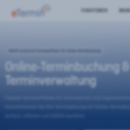
FUNKTIONEN
BRA
DSGVO-konforme Terminsoftware für Online-Terminbuchung
Online-Terminbuchung &
Terminverwaltung
Flexible Terminsoftware für Unternehmen und Organisatione
Automatisieren Sie Ihre Terminplanung mit Online-Terminb
einfach, effizient und DSGVO-konform.