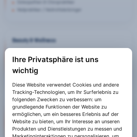
Osteopathen & Chiropraktiker
Heilpraktiker / Heilmittelerbringer
Beauty & Wellness
Friseur
Ihre Privatsphäre ist uns
Kosmetikstudio
Massage & Wellness
wichtig
Nagelstudio
Diese Website verwendet Cookies und andere
Tracking-Technologien, um Ihr Surferlebnis zu
folgenden Zwecken zu verbessern:
um
Beratung
grundlegende Funktionen der Website zu
ermöglichen
,
um ein besseres Erlebnis auf der
Unternehmensberatung
Website zu bieten
,
um Ihr Interesse an unseren
Finanzdienstleistungen
Produkten und Dienstleistungen zu messen und
Rechtsanwalt / Kanzlei
Marketinginteraktionen zu personalisieren
,
um