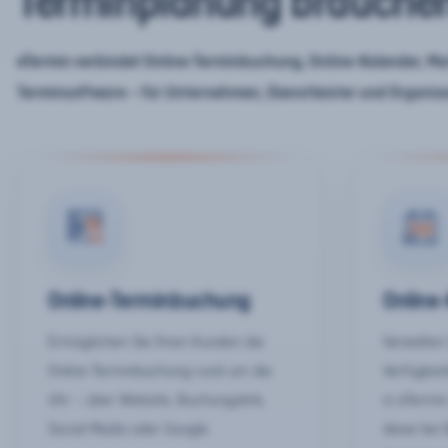
Terminplanung brauche
eTermin verbindet Online-Terminbuchung, Online-Kalender, Mar
Terminsoftware – für Unternehmen, Dienstleister und Organis
Online-Terminbuchung
Online
Ermöglichen Sie Ihren Kunden die
Verwalten 
Online-Terminbuchung rund um die
Verfügbar
Uhr – über Website, Buchungslink,
in eTermin
Social Media oder Google.
diese bei 