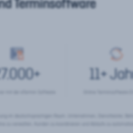
nd Terminsoftware
7.000
+
11
+ Jah
er mit der eTermin Software
Online Terminsoftware E
chung im deutschsprachigen Raum. Unternehmen, Dienstleister, Be
ine zu verwalten, Kunden zu koordinieren und Abläufe zu automatisi