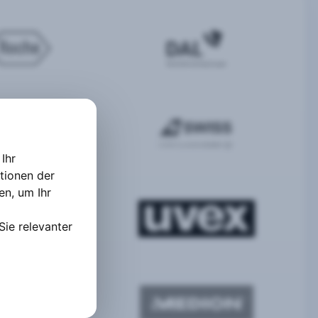
Ihr
tionen der
ten
,
um Ihr
Sie relevanter