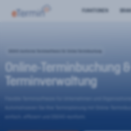
FUNKTIONEN
BRA
DSGVO-konforme Terminsoftware für Online-Terminbuchung
Online-Terminbuchung &
Terminverwaltung
Flexible Terminsoftware für Unternehmen und Organisatione
Automatisieren Sie Ihre Terminplanung mit Online-Terminb
einfach, effizient und DSGVO-konform.