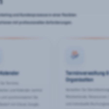
n
keting und Kundenprozesse in einer flexiblen
ationen mit professionellen Anforderungen.
-Kalender
Terminverwaltung 
Organisation
Sie Termine,
Verwalten Sie Dienstleistun
keiten und Kalender zentral
Mitarbeitende, Ressourcen,
 und synchronisieren Sie
und individuelle Buchungsr
Bedarf mit iCloud, Google,