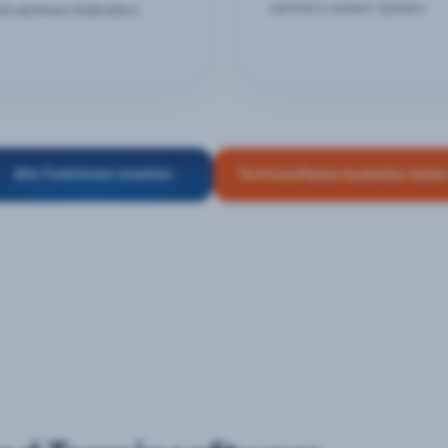
zentral in einem System.
nd weiteren Kalendern.
Alle Funktionen ansehen
Terminsoftware kostenlos teste