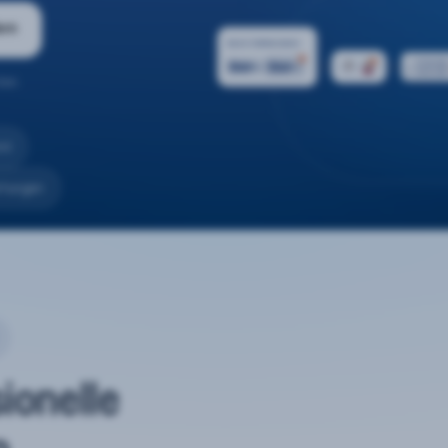
ern
ten.
nd
rtungen
sionelle