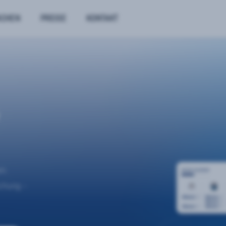
NCHEN
PREISE
KONTAKT
n.
uchung –