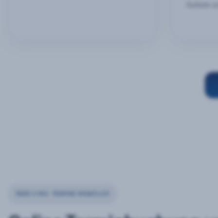
Outlook u
ÜBER 2 MIO. TERMINE MONATLICH