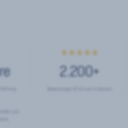
★★★★★
re
2.200
+
rfahrung
Bewertungen Ø 4,9 von 5 Sternen
hörden und
eren.