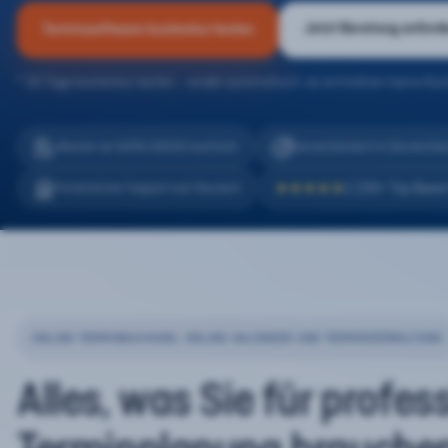
Jetzt Beratung anford
Terminsoftware kostenlos testen
* 30 Tage kostenlos testen – endet automatisch, es entstehen keine Kos
eTermin ist 100% DSGVO konform
Serverstandort in Deutschla
2.200+ Top Bewe
Persönlicher Support auf Deutsch
★★★★★
ONLINE-TERMINBUCHUNG, ONLINE-KALENDER UND TERMINVERWALTUNG
Alles, was Sie für profes