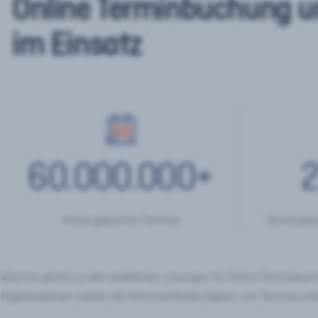
Online Terminbuchung u
im Einsatz
60.000.000
+
2
Online gebuchte Termine
Terminplan
eTermin gehört zu den etablierten Lösungen für Online Terminbu
Organisationen nutzen die Terminsoftware täglich, um Termine onl