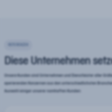
REFERENZEN
Diese Unternehmen setz
Unsere Kunden sind Unternehmen und Dienstleister aller Größe
operierenden Konzernen aus den unterschiedlichsten Branchen
Auswahl einiger unserer namhaften Kunden: