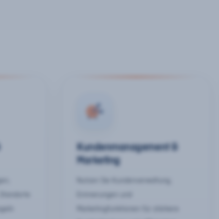
&
Kundenmanagement &
Marketing
gen,
Nutzen Sie Kundenverwaltung,
 Standorte
Erinnerungen und
egeln
Marketingfunktionen für stärkere