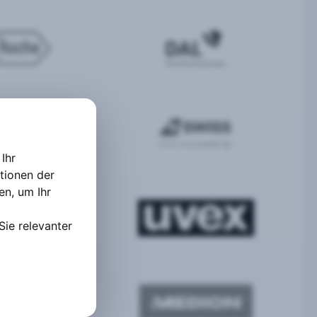
Ihr
tionen der
ten
,
um Ihr
Sie relevanter