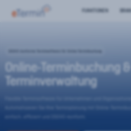
FUNKTIONEN
BRA
DSGVO-konforme Terminsoftware für Online-Terminbuchung
Online-Terminbuchung &
Terminverwaltung
Flexible Terminsoftware für Unternehmen und Organisatione
Automatisieren Sie Ihre Terminplanung mit Online-Terminb
einfach, effizient und DSGVO-konform.