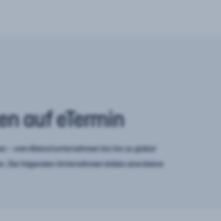
en auf eTermin
n – vom Kleinstunternehmen bis hin zu global
. Die folgenden Unternehmen bilden eine kleine