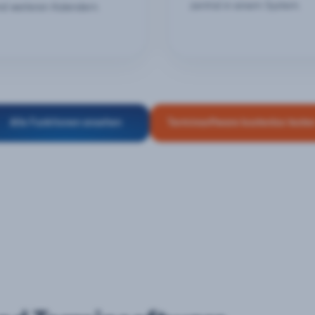
zentral in einem System.
nd weiteren Kalendern.
Alle Funktionen ansehen
Terminsoftware kostenlos teste