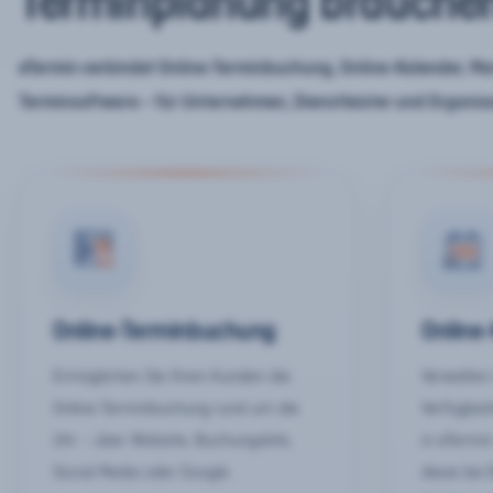
Terminplanung brauche
eTermin verbindet Online-Terminbuchung, Online-Kalender, Mar
Terminsoftware – für Unternehmen, Dienstleister und Organis
Online-Terminbuchung
Online
Ermöglichen Sie Ihren Kunden die
Verwalten 
Online-Terminbuchung rund um die
Verfügbar
Uhr – über Website, Buchungslink,
in eTermin
Social Media oder Google.
diese bei 