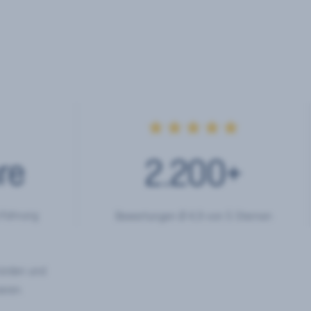
★★★★★
re
2.200
+
rfahrung
Bewertungen Ø 4,9 von 5 Sternen
hörden und
eren.