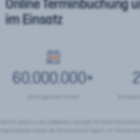
Online Terminbuchung u
im Einsatz
60.000.000
+
2
Online gebuchte Termine
Terminplan
eTermin gehört zu den etablierten Lösungen für Online Terminbu
Organisationen nutzen die Terminsoftware täglich, um Termine onl