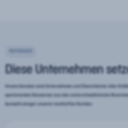
REFERENZEN
Diese Unternehmen setz
Unsere Kunden sind Unternehmen und Dienstleister aller Größe
operierenden Konzernen aus den unterschiedlichsten Branchen
Auswahl einiger unserer namhaften Kunden: