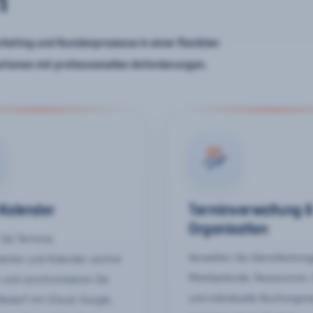
n
keting und Kundenprozesse in einer flexiblen
ationen mit professionellen Anforderungen.
-Kalender
Terminverwaltung 
Organisation
Sie Termine,
Verwalten Sie Dienstleistun
keiten und Kalender zentral
Mitarbeitende, Ressourcen,
 und synchronisieren Sie
und individuelle Buchungsr
Bedarf mit iCloud, Google,