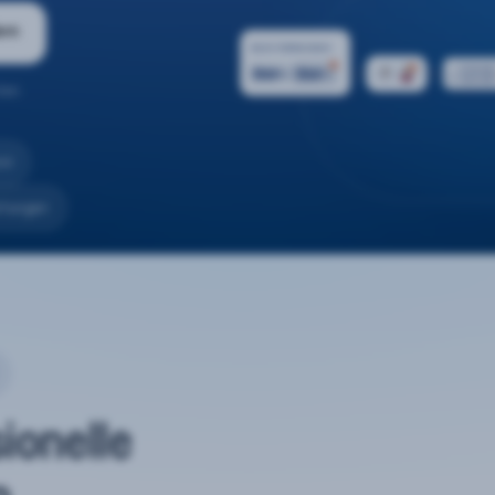
ern
ten.
nd
rtungen
sionelle