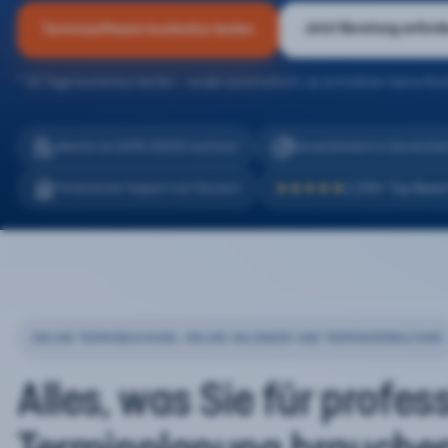
Jetzt Beratung anford
Terminsoftware kostenlos testen
* 30 Tage kostenlos testen – endet automatisch, es entstehen keine Kos
eTermin ist 100% DSGVO konform
Serverstandort in Deutschla
2.200+ Top Bewe
Persönlicher Support auf Deutsch
★★★★★
ONLINE-TERMINBUCHUNG, ONLINE-KALENDER UND TERMINVERWALTUNG
Alles, was Sie für profes