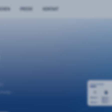
NCHEN
PREISE
KONTAKT
n.
uchung –