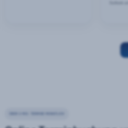
Outlook u
ÜBER 2 MIO. TERMINE MONATLICH