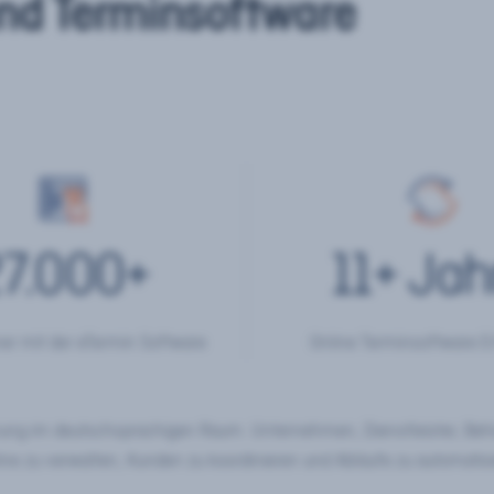
nd Terminsoftware
7.000
+
11
+ Jah
er mit der eTermin Software
Online Terminsoftware E
chung im deutschsprachigen Raum. Unternehmen, Dienstleister, Be
ine zu verwalten, Kunden zu koordinieren und Abläufe zu automatisi