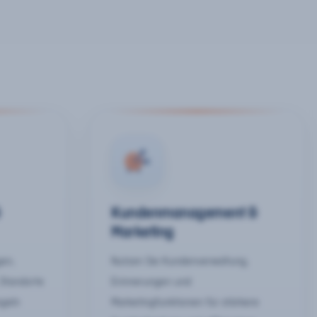
&
Kundenmanagement &
Marketing
gen,
Nutzen Sie Kundenverwaltung,
 Standorte
Erinnerungen und
egeln
Marketingfunktionen für stärkere