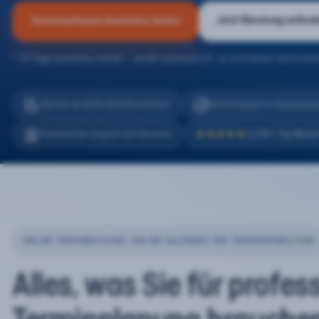
Jetzt Beratung anford
Terminsoftware kostenlos testen
* 30 Tage kostenlos testen – endet automatisch, es entstehen keine Kos
eTermin ist 100% DSGVO konform
Serverstandort in Deutschla
2.200+ Top Bewe
Persönlicher Support auf Deutsch
★★★★★
ONLINE-TERMINBUCHUNG, ONLINE-KALENDER UND TERMINVERWALTUNG
Alles, was Sie für profes