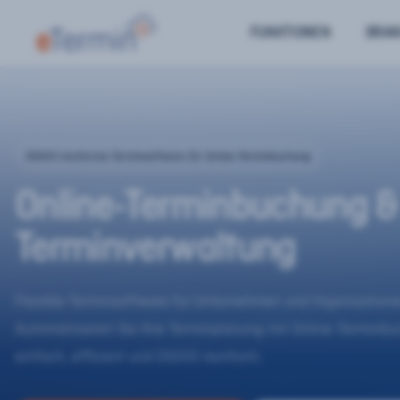
FUNKTIONEN
BRA
DSGVO-konforme Terminsoftware für Online-Terminbuchung
Online-Terminbuchung &
Terminverwaltung
Flexible Terminsoftware für Unternehmen und Organisatione
Automatisieren Sie Ihre Terminplanung mit Online-Terminb
einfach, effizient und DSGVO-konform.