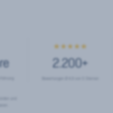
★★★★★
re
2.200
+
rfahrung
Bewertungen Ø 4,9 von 5 Sternen
hörden und
eren.