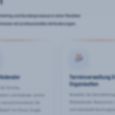
n
keting und Kundenprozesse in einer flexiblen
ationen mit professionellen Anforderungen.
-Kalender
Terminverwaltung 
Organisation
Sie Termine,
Verwalten Sie Dienstleistun
keiten und Kalender zentral
Mitarbeitende, Ressourcen,
 und synchronisieren Sie
und individuelle Buchungsr
Bedarf mit iCloud, Google,