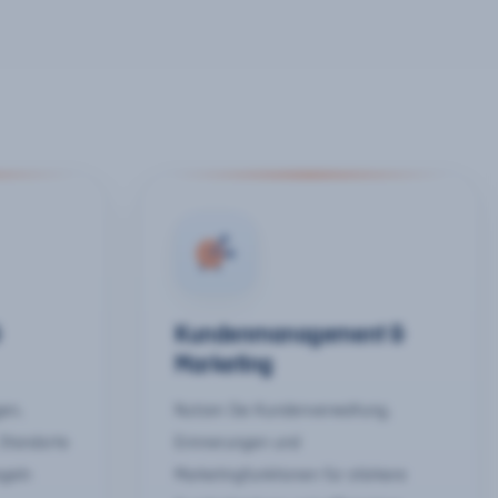
&
Kundenmanagement &
Marketing
gen,
Nutzen Sie Kundenverwaltung,
 Standorte
Erinnerungen und
egeln
Marketingfunktionen für stärkere