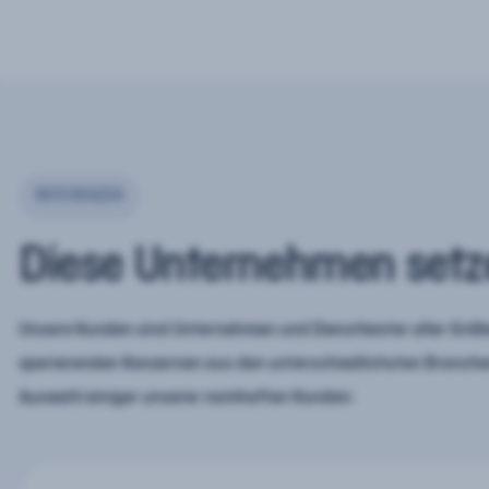
REFERENZEN
Diese Unternehmen setz
Unsere Kunden sind Unternehmen und Dienstleister aller Größe
operierenden Konzernen aus den unterschiedlichsten Branchen
Auswahl einiger unserer namhaften Kunden: