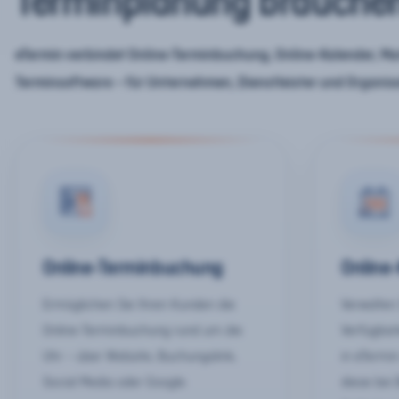
Terminplanung brauche
eTermin verbindet Online-Terminbuchung, Online-Kalender, Mar
Terminsoftware – für Unternehmen, Dienstleister und Organis
Online-Terminbuchung
Online
Ermöglichen Sie Ihren Kunden die
Verwalten 
Online-Terminbuchung rund um die
Verfügbar
Uhr – über Website, Buchungslink,
in eTermin
Social Media oder Google.
diese bei 