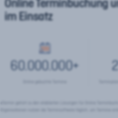
Online Terminbuchung u
im Einsatz
60.000.000
+
2
Online gebuchte Termine
Terminplan
eTermin gehört zu den etablierten Lösungen für Online Terminbu
Organisationen nutzen die Terminsoftware täglich, um Termine onl