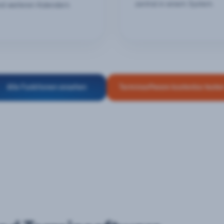
zentral in einem System.
nd weiteren Kalendern.
Alle Funktionen ansehen
Terminsoftware kostenlos teste