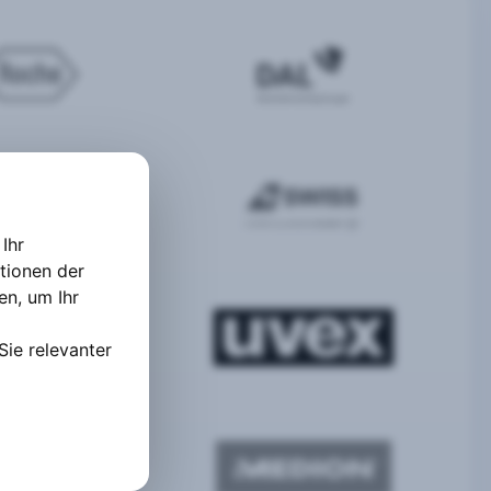
Ihr
tionen der
ten
,
um Ihr
Sie relevanter