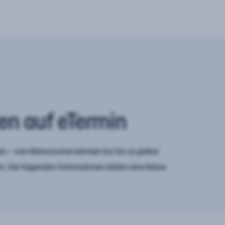
en auf eTermin
n – vom Kleinstunternehmen bis hin zu global
. Die folgenden Unternehmen bilden eine kleine