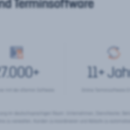
nd Terminsoftware
7.000
+
11
+ Jah
er mit der eTermin Software
Online Terminsoftware E
chung im deutschsprachigen Raum. Unternehmen, Dienstleister, Be
ine zu verwalten, Kunden zu koordinieren und Abläufe zu automatisi