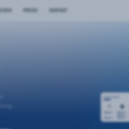
NCHEN
PREISE
KONTAKT
n.
uchung –