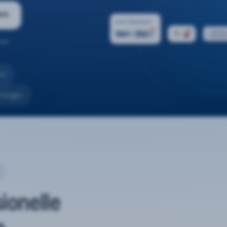
ern
ten.
nd
rtungen
sionelle