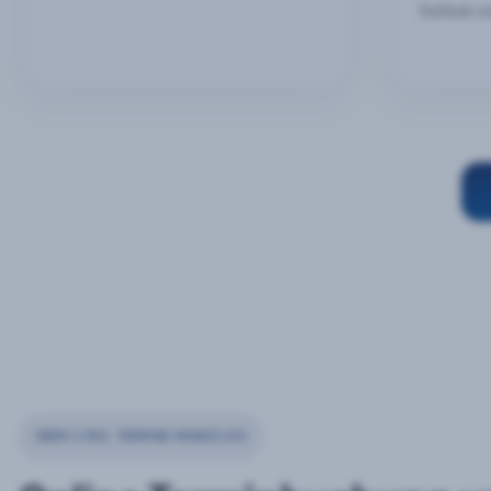
Outlook u
ÜBER 2 MIO. TERMINE MONATLICH