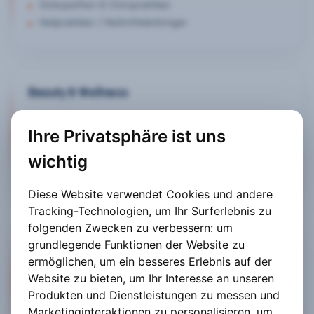
Osteopathen & Chiropraktiker
Heilpraktiker / Heilmittelerbringer
Beauty & Wellness
Friseur
Ihre Privatsphäre ist uns
Kosmetikstudio
Massage & Wellness
wichtig
Nagelstudio
Diese Website verwendet Cookies und andere
Tracking-Technologien, um Ihr Surferlebnis zu
folgenden Zwecken zu verbessern:
um
Beratung
grundlegende Funktionen der Website zu
ermöglichen
,
um ein besseres Erlebnis auf der
Unternehmensberatung
Website zu bieten
,
um Ihr Interesse an unseren
Finanzdienstleistungen
Produkten und Dienstleistungen zu messen und
Rechtsanwalt / Kanzlei
Marketinginteraktionen zu personalisieren
,
um