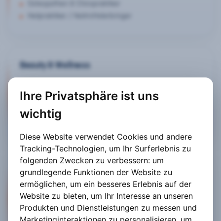
Osteopathen & Chiropraktiker
Heilpraktiker / Heilmittelerbringer
Beauty & Wellness
Friseur
Ihre Privatsphäre ist uns
Kosmetikstudio
Massage & Wellness
wichtig
Nagelstudio
Diese Website verwendet Cookies und andere
Tracking-Technologien, um Ihr Surferlebnis zu
folgenden Zwecken zu verbessern:
um
Beratung
grundlegende Funktionen der Website zu
ermöglichen
,
um ein besseres Erlebnis auf der
Unternehmensberatung
Website zu bieten
,
um Ihr Interesse an unseren
Finanzdienstleistungen
Produkten und Dienstleistungen zu messen und
Rechtsanwalt / Kanzlei
Marketinginteraktionen zu personalisieren
,
um