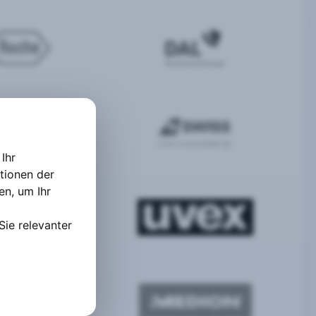
Ihr
tionen der
ten
,
um Ihr
Sie relevanter