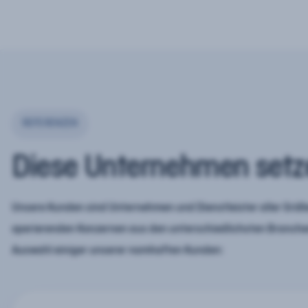
REFERENZEN
Diese Unternehmen setz
Unsere Kunden sind Unternehmen und Dienstleister aller Größe
operierenden Konzernen aus den unterschiedlichsten Branchen
Auswahl einiger unserer namhaften Kunden: