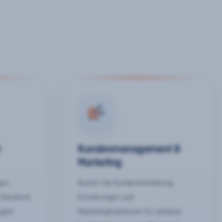
&
Kundenmanagement &
Marketing
gen,
Nutzen Sie Kundenverwaltung,
 Standorte
Erinnerungen und
egeln
Marketingfunktionen für stärkere