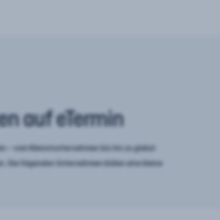
en auf eTermin
n – vom Kleinstunternehmen bis hin zu global
. Die folgenden Unternehmen bilden eine kleine