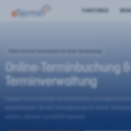
FUNKTIONEN
BRA
DSGVO-konforme Terminsoftware für Online-Terminbuchung
Online-Terminbuchung &
Terminverwaltung
Flexible Terminsoftware für Unternehmen und Organisatione
Automatisieren Sie Ihre Terminplanung mit Online-Terminb
einfach, effizient und DSGVO-konform.