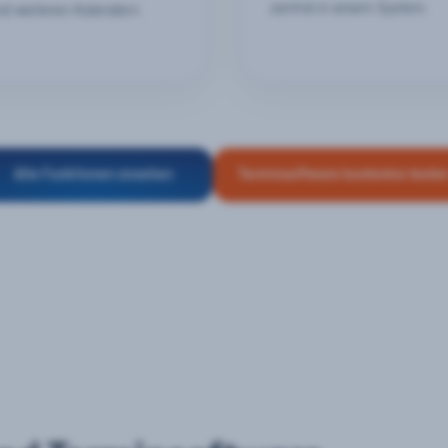
zentral in einem System.
nd weiteren Kalendern.
Alle Funktionen ansehen
Terminsoftware kostenlos teste