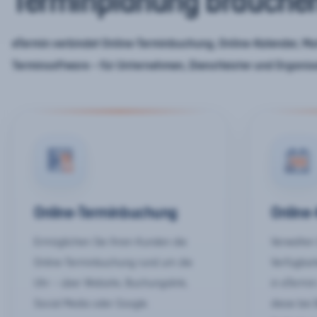
Terminplanung brauche
eTermin verbindet Online-Terminbuchung, Online-Kalender, Mar
Terminsoftware – für Unternehmen, Dienstleister und Organis
Online-Terminbuchung
Online
Ermöglichen Sie Ihren Kunden die
Verwalten 
Online-Terminbuchung rund um die
Verfügbar
Uhr – über Website, Buchungslink,
in eTermin
Social Media oder Google.
diese bei 