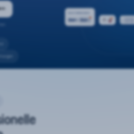
ern
ten.
nd
rtungen
sionelle