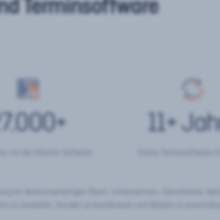
nd Terminsoftware
7.000
+
11
+ Jah
er mit der eTermin Software
Online Terminsoftware E
chung im deutschsprachigen Raum. Unternehmen, Dienstleister, Be
ine zu verwalten, Kunden zu koordinieren und Abläufe zu automatisi