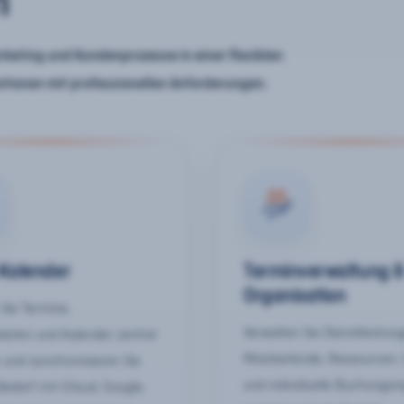
n
keting und Kundenprozesse in einer flexiblen
ationen mit professionellen Anforderungen.
-Kalender
Terminverwaltung 
Organisation
Sie Termine,
Verwalten Sie Dienstleistun
keiten und Kalender zentral
Mitarbeitende, Ressourcen,
 und synchronisieren Sie
und individuelle Buchungsr
Bedarf mit iCloud, Google,