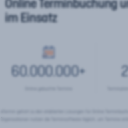
Online Terminbuchung u
im Einsatz
60.000.000
+
2
Online gebuchte Termine
Terminplan
eTermin gehört zu den etablierten Lösungen für Online Terminbu
Organisationen nutzen die Terminsoftware täglich, um Termine onl