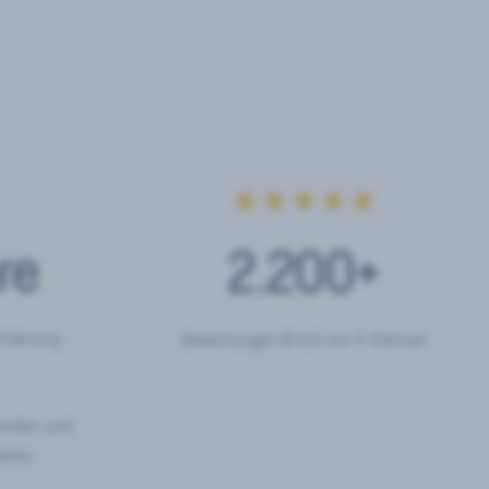
★★★★★
re
2.200
+
rfahrung
Bewertungen Ø 4,9 von 5 Sternen
hörden und
eren.