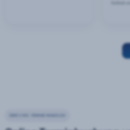
Outlook u
ÜBER 2 MIO. TERMINE MONATLICH