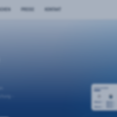
NCHEN
PREISE
KONTAKT
n.
uchung –