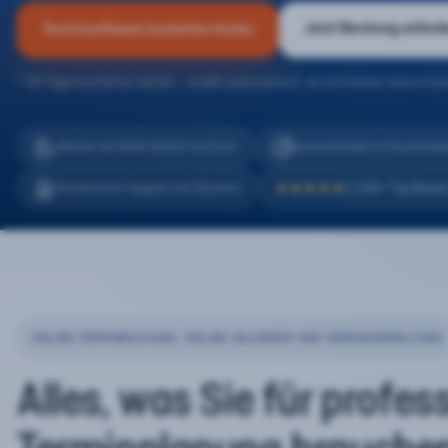
Jetzt Beratung anford
Terminsoftware kostenlos testen
* 30 Tage kostenlos testen – endet automatisch, es entstehen keine Kos
eTermin ist 100% DSGVO konform
Serverstandort in Deutschla
2.200+ Top Bewe
Persönlicher Support auf Deutsch
★★★★★
ONLINE-TERMINBUCHUNG, ONLINE-KALENDER UND TERMINVERWALTUNG
Alles, was Sie für profes