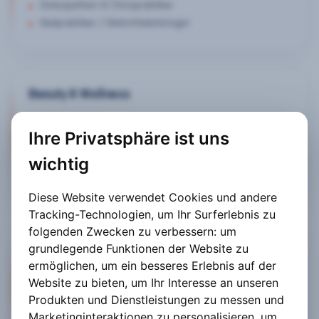
Osteopathen & Chiropraktiker
Heilpraktiker / Heilmittelerbringer
Beauty & Wellness
Friseur
Ihre Privatsphäre ist uns
Kosmetikstudio
Massage & Wellness
wichtig
Nagelstudio
Diese Website verwendet Cookies und andere
Tracking-Technologien, um Ihr Surferlebnis zu
folgenden Zwecken zu verbessern:
um
Beratung
grundlegende Funktionen der Website zu
ermöglichen
,
um ein besseres Erlebnis auf der
Unternehmensberatung
Website zu bieten
,
um Ihr Interesse an unseren
Finanzdienstleistungen
Produkten und Dienstleistungen zu messen und
Rechtsanwalt / Kanzlei
Marketinginteraktionen zu personalisieren
,
um