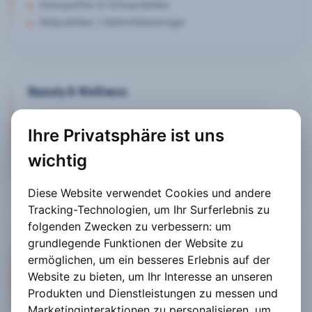
Osteopathen & Chiropraktiker
Heilpraktiker / Heilmittelerbringer
Beauty & Wellness
Friseur
Ihre Privatsphäre ist uns
Kosmetikstudio
Massage & Wellness
wichtig
Nagelstudio
Diese Website verwendet Cookies und andere
Tracking-Technologien, um Ihr Surferlebnis zu
folgenden Zwecken zu verbessern:
um
Beratung
grundlegende Funktionen der Website zu
ermöglichen
,
um ein besseres Erlebnis auf der
Unternehmensberatung
Website zu bieten
,
um Ihr Interesse an unseren
Finanzdienstleistungen
Produkten und Dienstleistungen zu messen und
Rechtsanwalt / Kanzlei
Marketinginteraktionen zu personalisieren
,
um