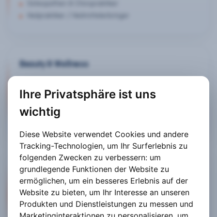
Osteopathen & Chiropraktiker
Heilpraktiker / Heilmittelerbringer
Beauty & Wellness
Friseur
Ihre Privatsphäre ist uns
Kosmetikstudio
Massage & Wellness
wichtig
Nagelstudio
Diese Website verwendet Cookies und andere
Tracking-Technologien, um Ihr Surferlebnis zu
folgenden Zwecken zu verbessern:
um
Beratung
grundlegende Funktionen der Website zu
ermöglichen
,
um ein besseres Erlebnis auf der
Unternehmensberatung
Website zu bieten
,
um Ihr Interesse an unseren
Finanzdienstleistungen
Produkten und Dienstleistungen zu messen und
Rechtsanwalt / Kanzlei
Marketinginteraktionen zu personalisieren
,
um