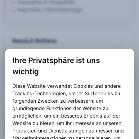
Osteopathen & Chiropraktiker
Heilpraktiker / Heilmittelerbringer
Beauty & Wellness
Friseur
Ihre Privatsphäre ist uns
Kosmetikstudio
Massage & Wellness
wichtig
Nagelstudio
Diese Website verwendet Cookies und andere
Tracking-Technologien, um Ihr Surferlebnis zu
folgenden Zwecken zu verbessern:
um
Beratung
grundlegende Funktionen der Website zu
ermöglichen
,
um ein besseres Erlebnis auf der
Unternehmensberatung
Website zu bieten
,
um Ihr Interesse an unseren
Finanzdienstleistungen
Produkten und Dienstleistungen zu messen und
Rechtsanwalt / Kanzlei
Marketinginteraktionen zu personalisieren
,
um